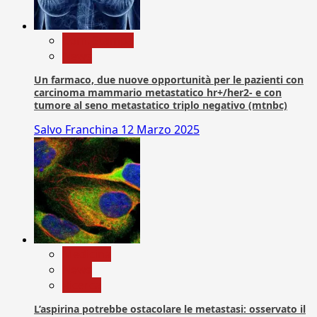
Com. Stampa
News
Un farmaco, due nuove opportunità per le pazienti con
carcinoma mammario metastatico hr+/her2- e con
tumore al seno metastatico triplo negativo (mtnbc)
Salvo Franchina
12 Marzo 2025
Medicina
News
Ricerca
L’aspirina potrebbe ostacolare le metastasi: osservato il