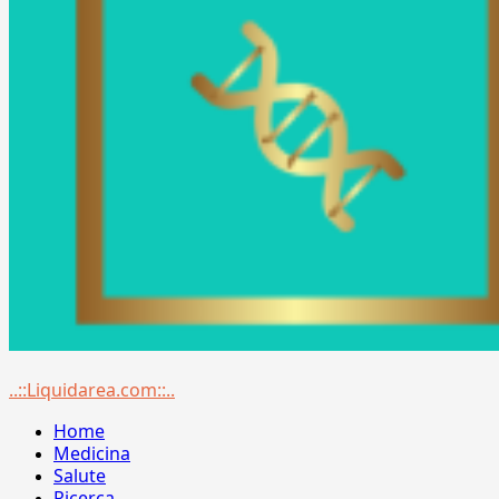
Menu
..::Liquidarea.com::..
principale
Home
Medicina
Salute
Ricerca