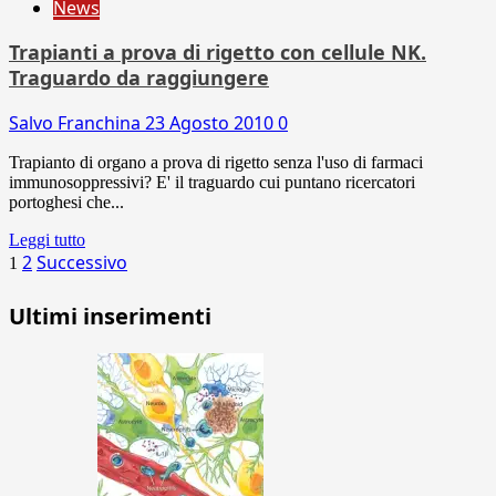
News
Trapianti a prova di rigetto con cellule NK.
Traguardo da raggiungere
Salvo Franchina
23 Agosto 2010
0
Trapianto di organo a prova di rigetto senza l'uso di farmaci
immunosoppressivi? E' il traguardo cui puntano ricercatori
portoghesi che...
Leggi tutto
Paginazione
2
Successivo
1
degli
Ultimi inserimenti
articoli