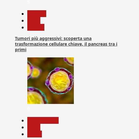
5
biologia
News
Ricerca
Tumori più aggressivi: scoperta una
trasformazione cellulare chiave, il pancreas tra i
primi
6
Com. Stampa
News
Salute