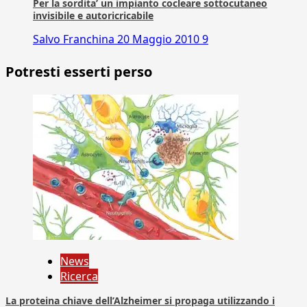
Per la sordita’ un impianto cocleare sottocutaneo
invisibile e autoricricabile
Salvo Franchina
20 Maggio 2010
9
Potresti esserti perso
News
Ricerca
La proteina chiave dell’Alzheimer si propaga utilizzando i