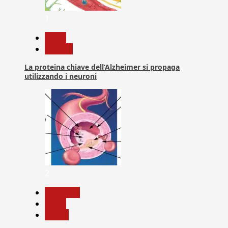
1
News
Ricerca
La proteina chiave dell’Alzheimer si propaga
utilizzando i neuroni
2
Medicina
News
Salute