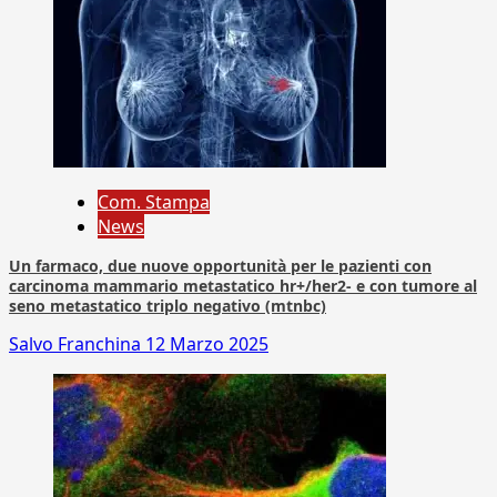
Com. Stampa
News
Un farmaco, due nuove opportunità per le pazienti con
carcinoma mammario metastatico hr+/her2- e con tumore al
seno metastatico triplo negativo (mtnbc)
Salvo Franchina
12 Marzo 2025