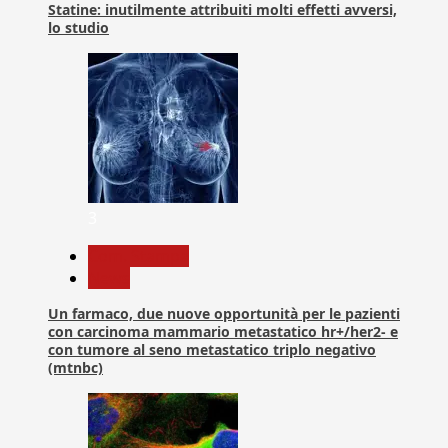
Statine: inutilmente attribuiti molti effetti avversi,
lo studio
3
Com. Stampa
News
Un farmaco, due nuove opportunità per le pazienti
con carcinoma mammario metastatico hr+/her2- e
con tumore al seno metastatico triplo negativo
(mtnbc)