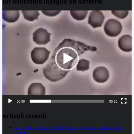
Un neutrofilo insegue un batterio
Video
Player
00:00
00:25
Articoli recenti
La proteina chiave dell’Alzheimer si propaga utilizzando i
neuroni