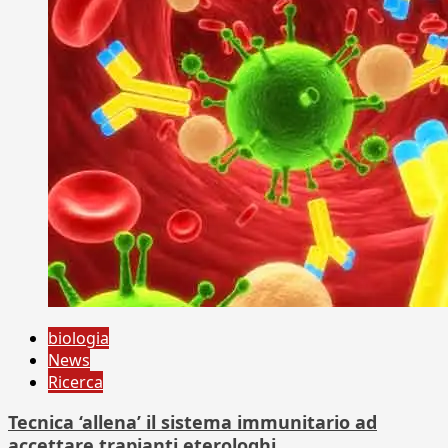
biologia
News
Ricerca
Tecnica ‘allena’ il sistema immunitario ad
accettare trapianti eterologhi