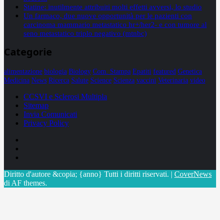
Statine: inutilmente attribuiti molti effetti avversi, lo studio
Un farmaco, due nuove opportunità per le pazienti con
carcinoma mammario metastatico hr+/her2- e con tumore al
seno metastatico triplo negativo (mtnbc)
Categorie
alimentazione
biologia
Biology
Com. Stampa
Epatiti
featured
Genetica
Medicina
News
Ricerca
Salute
Science
Scienza
vaccini
Veterinaria
video
CCSVI e Sclerosi Multipla
Sitemap
Invia Comunicati
Privacy Policy
Facebook
Linkedin
X
Diritto d'autore &copia; {anno} Tutti i diritti riservati.
|
CoverNews
di AF themes.