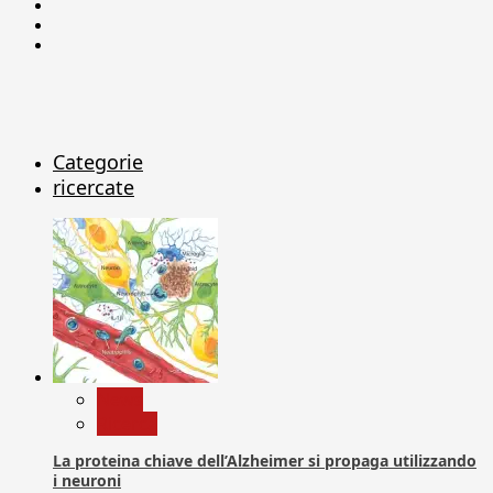
Facebook
Linkedin
X
Categorie
ricercate
News
Ricerca
La proteina chiave dell’Alzheimer si propaga utilizzando
i neuroni