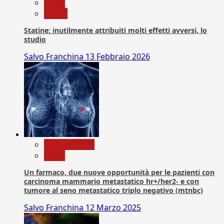
News
Salute
Statine: inutilmente attribuiti molti effetti avversi, lo
studio
Salvo Franchina
13 Febbraio 2026
Com. Stampa
News
Un farmaco, due nuove opportunità per le pazienti con
carcinoma mammario metastatico hr+/her2- e con
tumore al seno metastatico triplo negativo (mtnbc)
Salvo Franchina
12 Marzo 2025