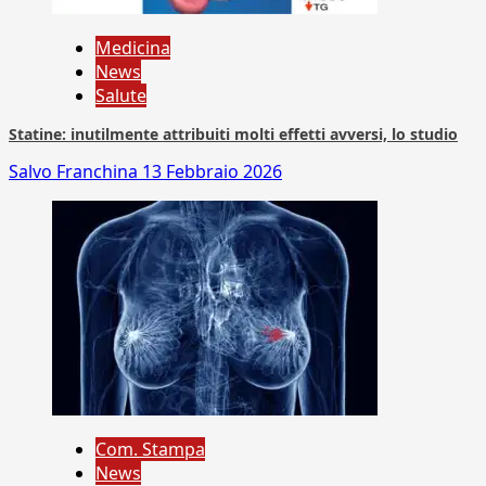
Medicina
News
Salute
Statine: inutilmente attribuiti molti effetti avversi, lo studio
Salvo Franchina
13 Febbraio 2026
Com. Stampa
News