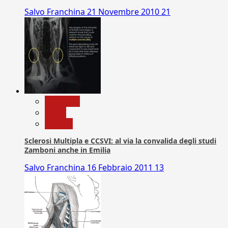
Salvo Franchina
21 Novembre 2010
21
Medicina
News
Ricerca
Sclerosi Multipla e CCSVI: al via la convalida degli studi
Zamboni anche in Emilia
Salvo Franchina
16 Febbraio 2011
13