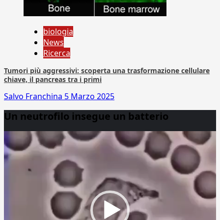
biologia
News
Ricerca
Tumori più aggressivi: scoperta una trasformazione cellulare
chiave, il pancreas tra i primi
Salvo Franchina
5 Marzo 2025
Un neutrofilo insegue un batterio
Video
Player