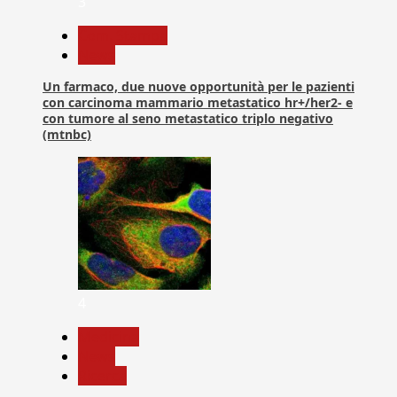
3
Com. Stampa
News
Un farmaco, due nuove opportunità per le pazienti
con carcinoma mammario metastatico hr+/her2- e
con tumore al seno metastatico triplo negativo
(mtnbc)
4
Medicina
News
Ricerca