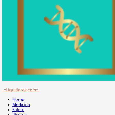
Menu
..::Liquidarea.com::..
principale
Home
Medicina
Salute
Ricerca