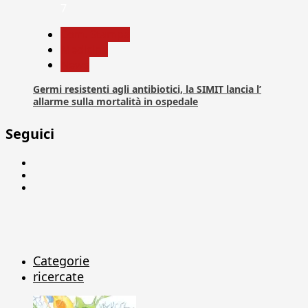
7
Com. Stampa
Medicina
News
Germi resistenti agli antibiotici, la SIMIT lancia l’
allarme sulla mortalità in ospedale
Seguici
Facebook
Linkedin
X
Categorie
ricercate