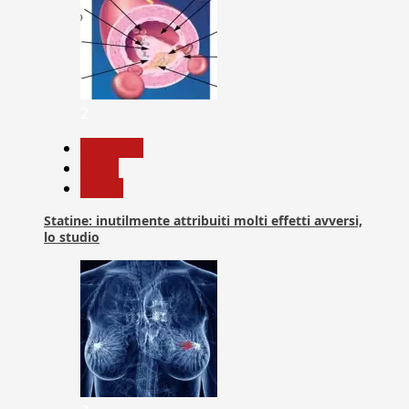
2
Medicina
News
Salute
Statine: inutilmente attribuiti molti effetti avversi,
lo studio