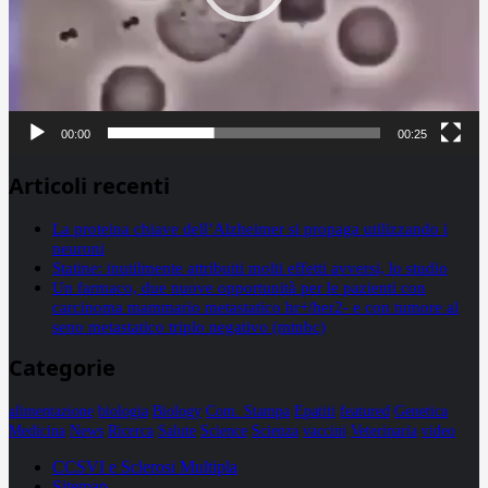
00:00
00:25
Articoli recenti
La proteina chiave dell’Alzheimer si propaga utilizzando i
neuroni
Statine: inutilmente attribuiti molti effetti avversi, lo studio
Un farmaco, due nuove opportunità per le pazienti con
carcinoma mammario metastatico hr+/her2- e con tumore al
seno metastatico triplo negativo (mtnbc)
Categorie
alimentazione
biologia
Biology
Com. Stampa
Epatiti
featured
Genetica
Medicina
News
Ricerca
Salute
Science
Scienza
vaccini
Veterinaria
video
CCSVI e Sclerosi Multipla
Sitemap