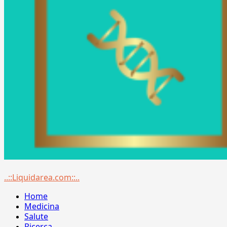
Menu
..::Liquidarea.com::..
principale
Home
Medicina
Salute
Ricerca