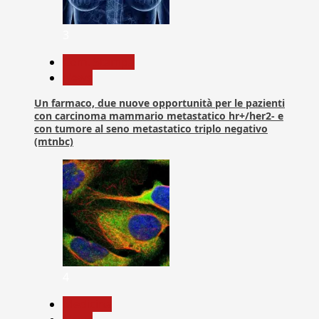
3
Com. Stampa
News
Un farmaco, due nuove opportunità per le pazienti
con carcinoma mammario metastatico hr+/her2- e
con tumore al seno metastatico triplo negativo
(mtnbc)
4
Medicina