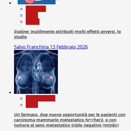
Medicina
News
Salute
Statine: inutilmente attribuiti molti effetti avversi, lo
studio
Salvo Franchina
13 Febbraio 2026
Com. Stampa
News
Un farmaco, due nuove opportunità per le pazienti con
carcinoma mammario metastatico hr+/her2- e con
tumore al seno metastatico triplo negativo (mtnbc)