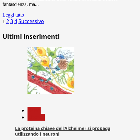
fantascienza, ma...
Leggi tutto
Paginazione
2
3
4
Successivo
1
degli
Ultimi inserimenti
articoli
1
News
Ricerca
La proteina chiave dell’Alzheimer si propaga
utilizzando i neuroni