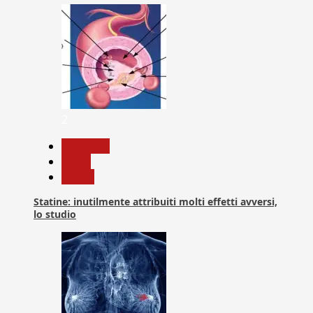
2
Medicina
News
Salute
Statine: inutilmente attribuiti molti effetti avversi,
lo studio