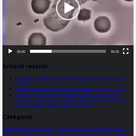
00:00
00:25
Articoli recenti
La proteina chiave dell’Alzheimer si propaga utilizzando i
neuroni
Statine: inutilmente attribuiti molti effetti avversi, lo studio
Un farmaco, due nuove opportunità per le pazienti con
carcinoma mammario metastatico hr+/her2- e con tumore al
seno metastatico triplo negativo (mtnbc)
Categorie
alimentazione
biologia
Biology
Com. Stampa
Epatiti
featured
Genetica
Medicina
News
Ricerca
Salute
Science
Scienza
vaccini
Veterinaria
video