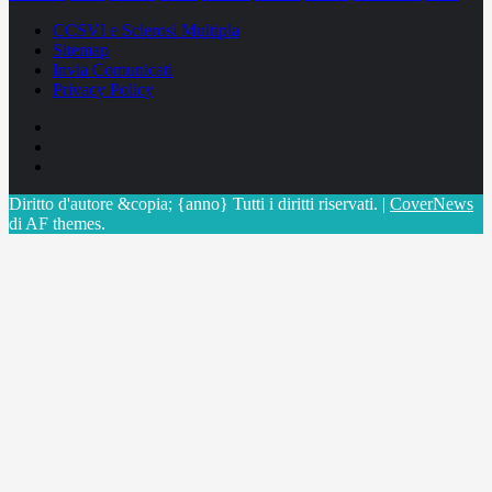
CCSVI e Sclerosi Multipla
Sitemap
Invia Comunicati
Privacy Policy
Facebook
Linkedin
X
Diritto d'autore &copia; {anno} Tutti i diritti riservati.
|
CoverNews
di AF themes.