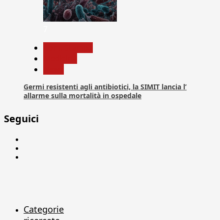
7
Com. Stampa
Medicina
News
Germi resistenti agli antibiotici, la SIMIT lancia l’
allarme sulla mortalità in ospedale
Seguici
Facebook
Linkedin
X
Categorie