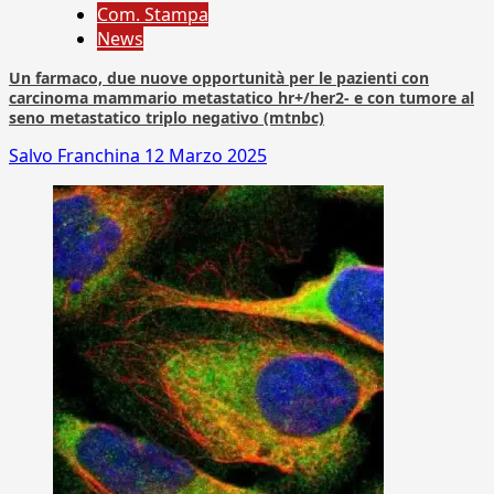
Com. Stampa
News
Un farmaco, due nuove opportunità per le pazienti con
carcinoma mammario metastatico hr+/her2- e con tumore al
seno metastatico triplo negativo (mtnbc)
Salvo Franchina
12 Marzo 2025