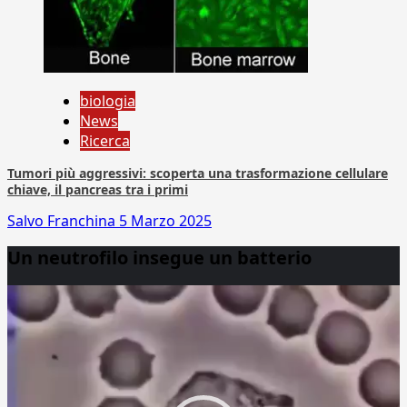
biologia
News
Ricerca
Tumori più aggressivi: scoperta una trasformazione cellulare
chiave, il pancreas tra i primi
Salvo Franchina
5 Marzo 2025
Un neutrofilo insegue un batterio
Video
Player