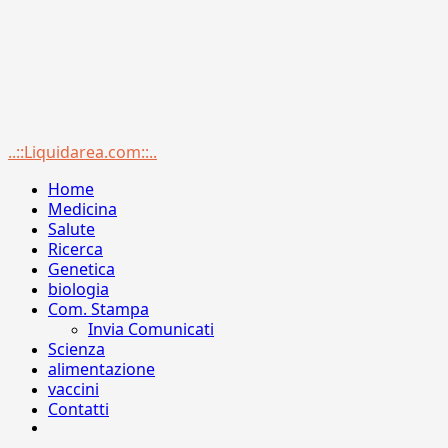
Menu
..::Liquidarea.com::..
principale
Home
Medicina
Salute
Ricerca
Genetica
biologia
Com. Stampa
Invia Comunicati
Scienza
alimentazione
vaccini
Contatti