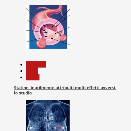
2
Medicina
News
Salute
Statine: inutilmente attribuiti molti effetti avversi,
lo studio