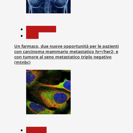
3
Com. Stampa
News
Un farmaco, due nuove opportunità per le pazienti
con carcinoma mammario metastatico hr+/her2- e
con tumore al seno metastatico triplo negativo
(mtnbc)
4
Medicina