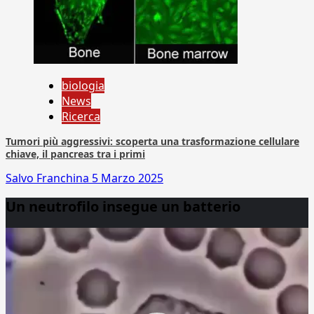
biologia
News
Ricerca
Tumori più aggressivi: scoperta una trasformazione cellulare
chiave, il pancreas tra i primi
Salvo Franchina
5 Marzo 2025
Un neutrofilo insegue un batterio
Video
Player