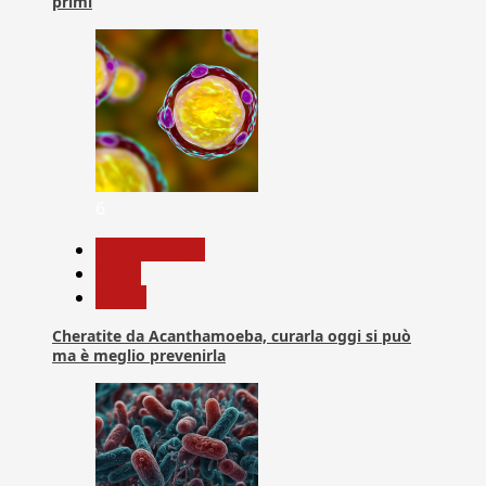
primi
6
Com. Stampa
News
Salute
Cheratite da Acanthamoeba, curarla oggi si può
ma è meglio prevenirla