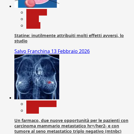
Medicina
News
Salute
Statine: inutilmente attribuiti molti effetti avversi, lo
studio
Salvo Franchina
13 Febbraio 2026
Com. Stampa
News
Un farmaco, due nuove opportunità per le pazienti con
carcinoma mammario metastatico hr+/her2- e con
tumore al seno metastatico triplo negativo (mtnbc)