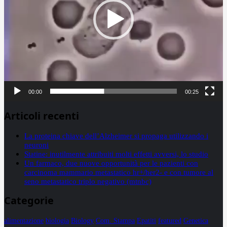
00:00
00:25
Articoli recenti
La proteina chiave dell’Alzheimer si propaga utilizzando i
neuroni
Statine: inutilmente attribuiti molti effetti avversi, lo studio
Un farmaco, due nuove opportunità per le pazienti con
carcinoma mammario metastatico hr+/her2- e con tumore al
seno metastatico triplo negativo (mtnbc)
Categorie
alimentazione
biologia
Biology
Com. Stampa
Epatiti
featured
Genetica