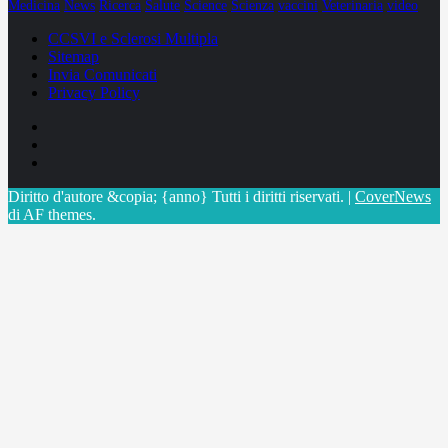
Medicina
News
Ricerca
Salute
Science
Scienza
vaccini
Veterinaria
video
CCSVI e Sclerosi Multipla
Sitemap
Invia Comunicati
Privacy Policy
Facebook
Linkedin
X
Diritto d'autore &copia; {anno} Tutti i diritti riservati.
|
CoverNews
di AF themes.