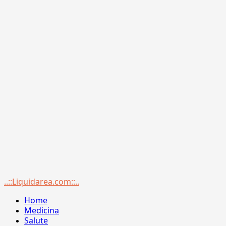
Menu
..::Liquidarea.com::..
principale
Home
Medicina
Salute