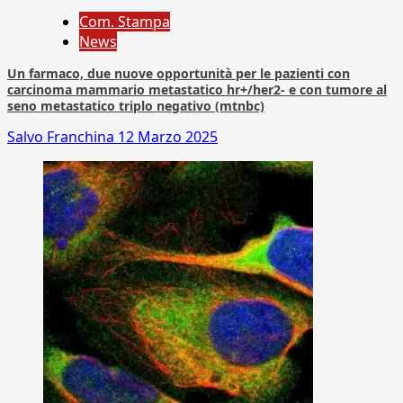
Com. Stampa
News
Un farmaco, due nuove opportunità per le pazienti con
carcinoma mammario metastatico hr+/her2- e con tumore al
seno metastatico triplo negativo (mtnbc)
Salvo Franchina
12 Marzo 2025