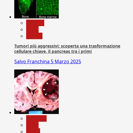
biologia
News
Ricerca
Tumori più aggressivi: scoperta una trasformazione
cellulare chiave, il pancreas tra i primi
Salvo Franchina
5 Marzo 2025
Medicina
News
Salute