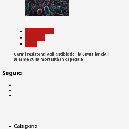
7
Com. Stampa
Medicina
News
Germi resistenti agli antibiotici, la SIMIT lancia l’
allarme sulla mortalità in ospedale
Seguici
Facebook
Linkedin
X
Categorie