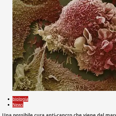
biologia
News
Una possibile cura anti-cancro che viene dal mar