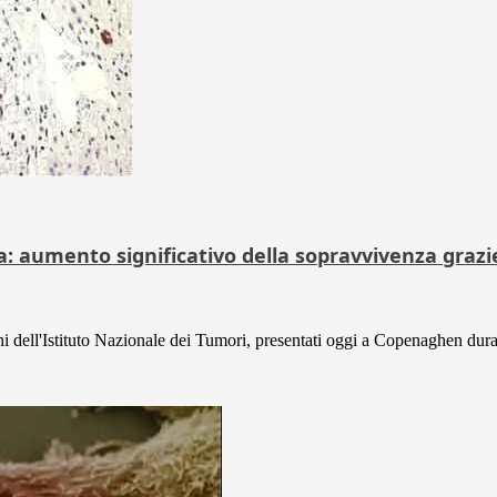
diva: aumento significativo della sopravvivenza gra
chi dell'Istituto Nazionale dei Tumori, presentati oggi a Copenaghen duran