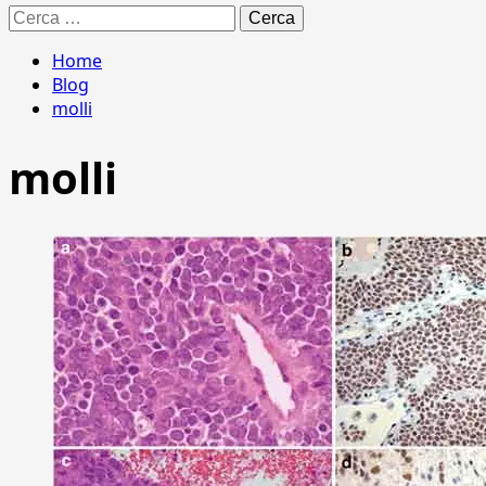
Ricerca
per:
Home
Blog
molli
molli