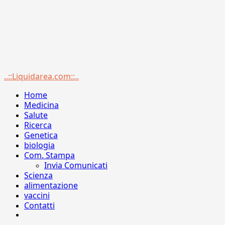
Menu
..::Liquidarea.com::..
principale
Home
Medicina
Salute
Ricerca
Genetica
biologia
Com. Stampa
Invia Comunicati
Scienza
alimentazione
vaccini
Contatti