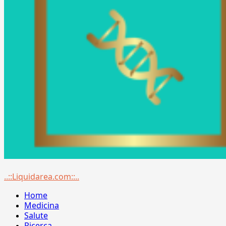
Menu
..::Liquidarea.com::..
principale
Home
Medicina
Salute
Ricerca