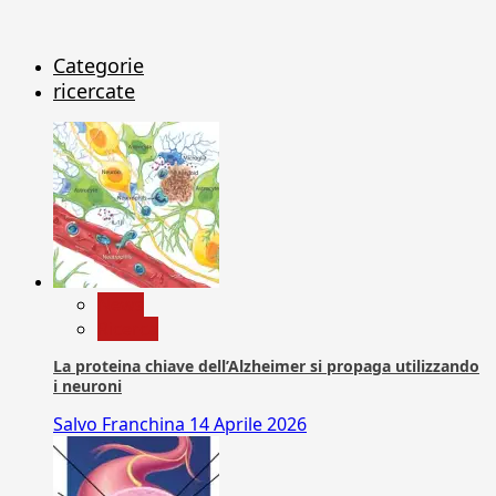
Categorie
ricercate
News
Ricerca
La proteina chiave dell’Alzheimer si propaga utilizzando
i neuroni
Salvo Franchina
14 Aprile 2026