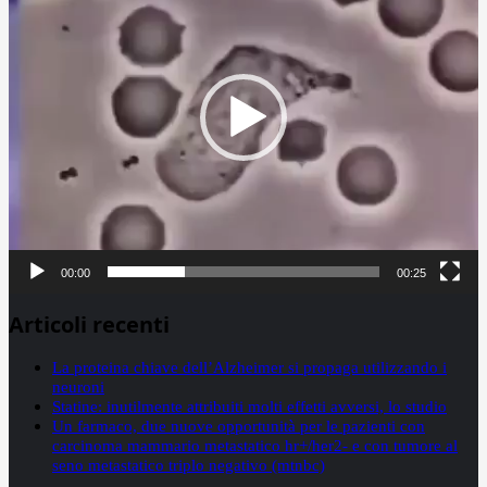
00:00
00:25
Articoli recenti
La proteina chiave dell’Alzheimer si propaga utilizzando i
neuroni
Statine: inutilmente attribuiti molti effetti avversi, lo studio
Un farmaco, due nuove opportunità per le pazienti con
carcinoma mammario metastatico hr+/her2- e con tumore al
seno metastatico triplo negativo (mtnbc)