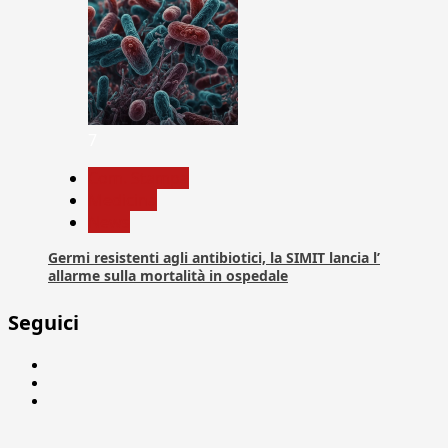
7
Com. Stampa
Medicina
News
Germi resistenti agli antibiotici, la SIMIT lancia l’
allarme sulla mortalità in ospedale
Seguici
Facebook
Linkedin
X