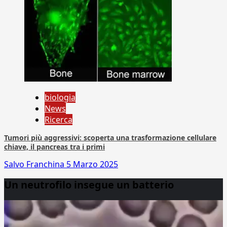
biologia
News
Ricerca
Tumori più aggressivi: scoperta una trasformazione cellulare
chiave, il pancreas tra i primi
Salvo Franchina
5 Marzo 2025
Un neutrofilo insegue un batterio
Video
Player