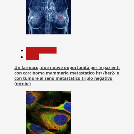
3
Com. Stampa
News
Un farmaco, due nuove opportunità per le pazienti
con carcinoma mammario metastatico hr+/her2- e
con tumore al seno metastatico triplo negativo
(mtnbc)