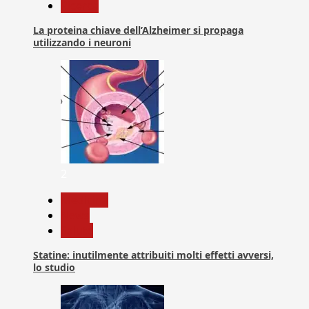
Ricerca
La proteina chiave dell’Alzheimer si propaga
utilizzando i neuroni
2
Medicina
News
Salute
Statine: inutilmente attribuiti molti effetti avversi,
lo studio