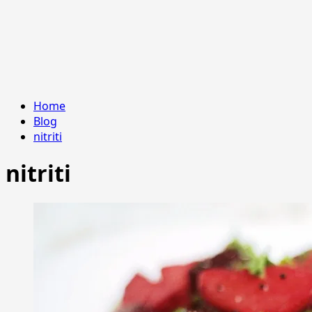
Home
Blog
nitriti
nitriti