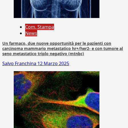
Com. Stampa
News
Un farmaco, due nuove opportunità per le pazienti con
carcinoma mammario metastatico hr+/her2- e con tumore al
seno metastatico triplo negativo (mtnbc)
Salvo Franchina
12 Marzo 2025