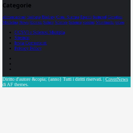
Categorie
alimentazione
biologia
Biology
Com. Stampa
Epatiti
featured
Genetica
Medicina
News
Ricerca
Salute
Science
Scienza
vaccini
Veterinaria
video
CCSVI e Sclerosi Multipla
Sitemap
Invia Comunicati
Privacy Policy
Facebook
Linkedin
X
Diritto d'autore &copia; {anno} Tutti i diritti riservati.
|
CoverNews
di AF themes.