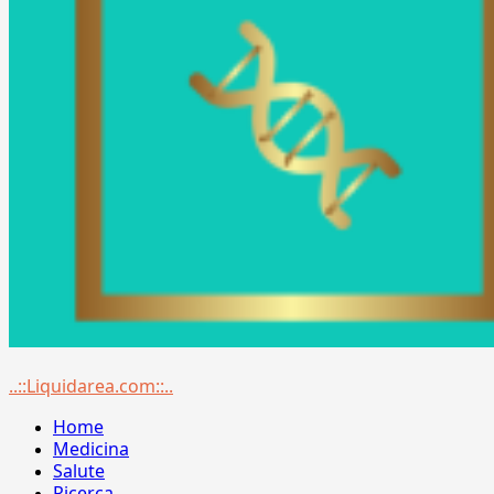
Menu
..::Liquidarea.com::..
principale
Home
Medicina
Salute
Ricerca