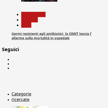
7
Com. Stampa
Medicina
News
Germi resistenti agli antibiotici, la SIMIT lancia l’
allarme sulla mortalità in ospedale
Seguici
Facebook
Linkedin
X
Categorie
ricercate