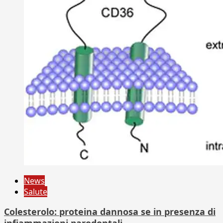
News
Salute
Colesterolo: proteina dannosa se in presenza di
infiammazioni parodontali