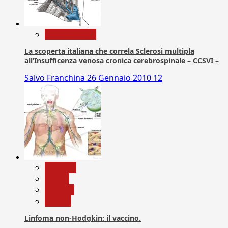
Com. Stampa
La scoperta italiana che correla Sclerosi multipla
all’Insufficenza venosa cronica cerebrospinale – CCSVI –
Salvo Franchina
26 Gennaio 2010
12
biologia
Salute
Scienza
vaccini
Linfoma non-Hodgkin: il vaccino.