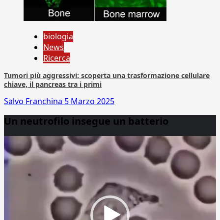
biologia
News
Ricerca
Tumori più aggressivi: scoperta una trasformazione cellulare
chiave, il pancreas tra i primi
Salvo Franchina
5 Marzo 2025
Un neutrofilo insegue un batterio
Video
Player