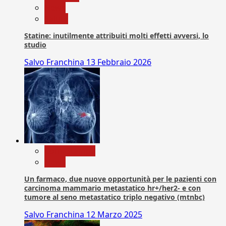
News
Salute
Statine: inutilmente attribuiti molti effetti avversi, lo
studio
Salvo Franchina
13 Febbraio 2026
Com. Stampa
News
Un farmaco, due nuove opportunità per le pazienti con
carcinoma mammario metastatico hr+/her2- e con
tumore al seno metastatico triplo negativo (mtnbc)
Salvo Franchina
12 Marzo 2025