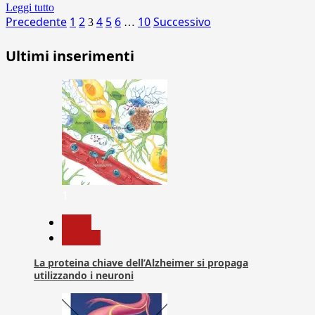
Leggi tutto
Paginazione
Precedente
1
2
4
5
6
10
Successivo
3
…
degli
Ultimi inserimenti
articoli
1
News
Ricerca
La proteina chiave dell’Alzheimer si propaga
utilizzando i neuroni