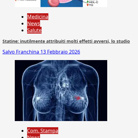
Medicina
News
Salute
Statine: inutilmente attribuiti molti effetti avversi, lo studio
Salvo Franchina
13 Febbraio 2026
Com. Stampa
News