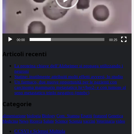
00:00
00:25
Articoli recenti
La proteina chiave dell’Alzheimer si propaga utilizzando i
neuroni
Statine: inutilmente attribuiti molti effetti avversi, lo studio
Un farmaco, due nuove opportunità per le pazienti con
carcinoma mammario metastatico hr+/her2- e con tumore al
seno metastatico triplo negativo (mtnbc)
Categorie
alimentazione
biologia
Biology
Com. Stampa
Epatiti
featured
Genetica
Medicina
News
Ricerca
Salute
Science
Scienza
vaccini
Veterinaria
video
CCSVI e Sclerosi Multipla