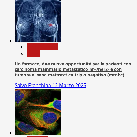
Com. Stampa
News
Un farmaco, due nuove opportunità per le pazienti con
carcinoma mammario metastatico hr+/her2- e con
tumore al seno metastatico triplo negativo (mtnbc)
Salvo Franchina
12 Marzo 2025