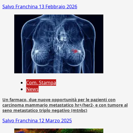
Salvo Franchina
13 Febbraio 2026
Com. Stampa
News
Un farmaco, due nuove opportunità per le pazienti con
carcinoma mammario metastatico hr+/her2- e con tumore al
seno metastatico triplo negativo (mtnbc)
Salvo Franchina
12 Marzo 2025