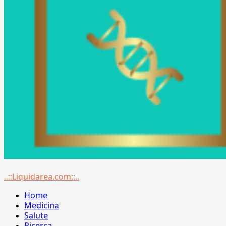
Menu
..::Liquidarea.com::..
principale
Home
Medicina
Salute
Ricerca