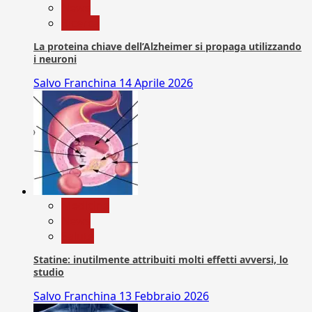
News
Ricerca
La proteina chiave dell’Alzheimer si propaga utilizzando
i neuroni
Salvo Franchina
14 Aprile 2026
Medicina
News
Salute
Statine: inutilmente attribuiti molti effetti avversi, lo
studio
Salvo Franchina
13 Febbraio 2026