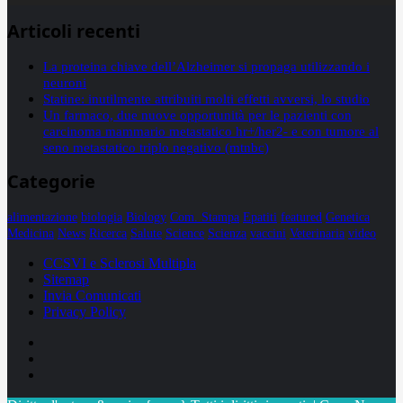
Articoli recenti
La proteina chiave dell’Alzheimer si propaga utilizzando i
neuroni
Statine: inutilmente attribuiti molti effetti avversi, lo studio
Un farmaco, due nuove opportunità per le pazienti con
carcinoma mammario metastatico hr+/her2- e con tumore al
seno metastatico triplo negativo (mtnbc)
Categorie
alimentazione
biologia
Biology
Com. Stampa
Epatiti
featured
Genetica
Medicina
News
Ricerca
Salute
Science
Scienza
vaccini
Veterinaria
video
CCSVI e Sclerosi Multipla
Sitemap
Invia Comunicati
Privacy Policy
Facebook
Linkedin
X