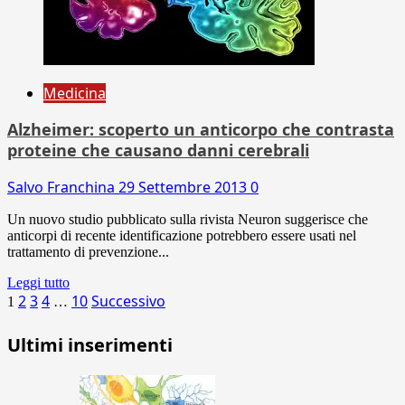
Medicina
Alzheimer: scoperto un anticorpo che contrasta
proteine che causano danni cerebrali
Salvo Franchina
29 Settembre 2013
0
Un nuovo studio pubblicato sulla rivista Neuron suggerisce che
anticorpi di recente identificazione potrebbero essere usati nel
trattamento di prevenzione...
Leggi tutto
Paginazione
2
3
4
10
Successivo
1
…
degli
Ultimi inserimenti
articoli