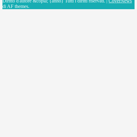
Diritto d'autore &copia; {anno} Tutti i diritti riservati.
|
CoverNews
di AF themes.