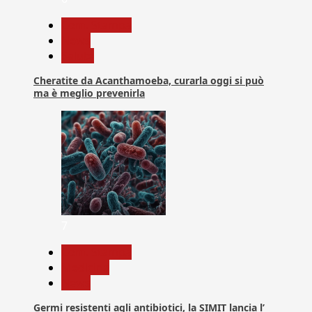
Com. Stampa
News
Salute
Cheratite da Acanthamoeba, curarla oggi si può
ma è meglio prevenirla
7
Com. Stampa
Medicina
News
Germi resistenti agli antibiotici, la SIMIT lancia l’