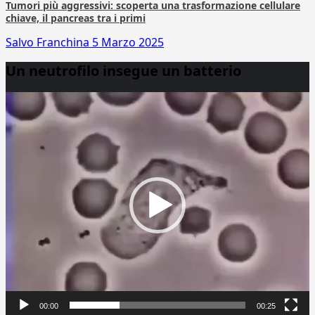
Tumori più aggressivi: scoperta una trasformazione cellulare
chiave, il pancreas tra i primi
Salvo Franchina
5 Marzo 2025
Un neutrofilo insegue un batterio
Video
Player
00:00
00:25