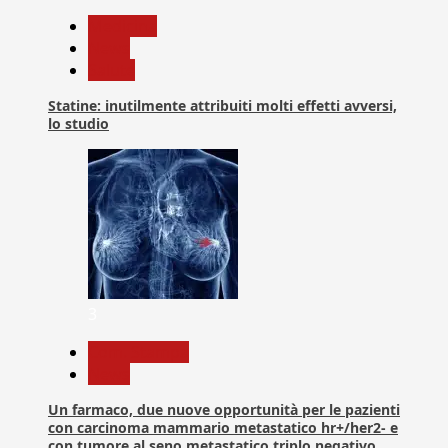
Medicina
News
Salute
Statine: inutilmente attribuiti molti effetti avversi,
lo studio
3
Com. Stampa
News
Un farmaco, due nuove opportunità per le pazienti
con carcinoma mammario metastatico hr+/her2- e
con tumore al seno metastatico triplo negativo