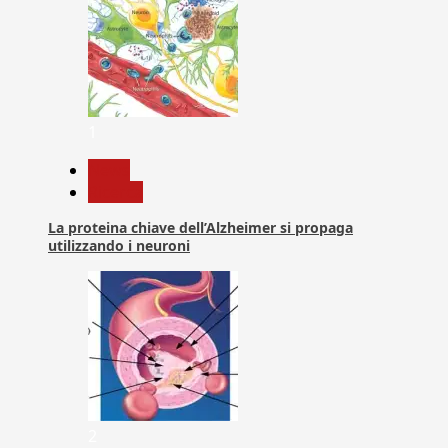
1
News
Ricerca
La proteina chiave dell’Alzheimer si propaga
utilizzando i neuroni
2