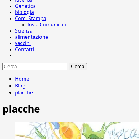
Genetica
biologia
Com. Stampa
Invia Comunicati
Scienza
alimentazione
vaccini
Contatti
Ricerca
per:
Home
Blog
placche
placche