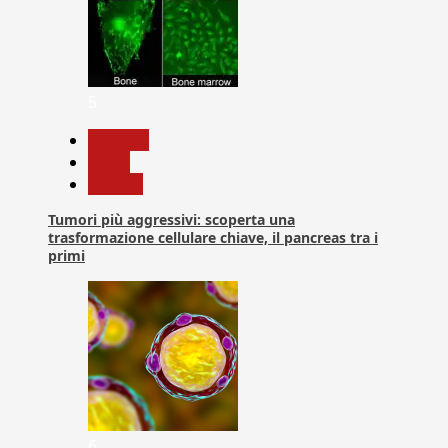
5
biologia
News
Ricerca
Tumori più aggressivi: scoperta una
trasformazione cellulare chiave, il pancreas tra i
primi
6