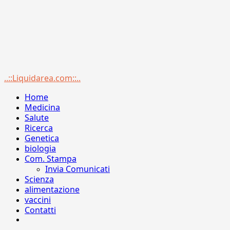
Menu
..::Liquidarea.com::..
principale
Home
Medicina
Salute
Ricerca
Genetica
biologia
Com. Stampa
Invia Comunicati
Scienza
alimentazione
vaccini
Contatti