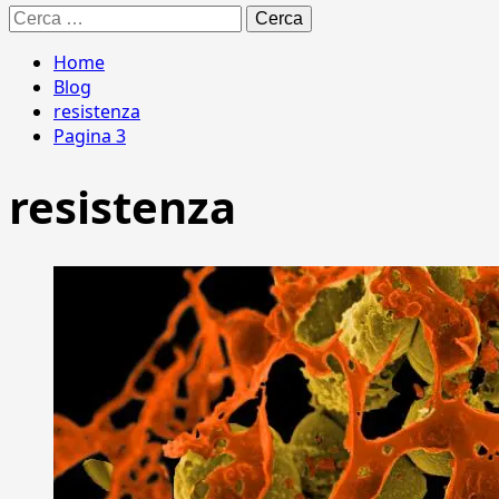
Ricerca
per:
Home
Blog
resistenza
Pagina 3
resistenza