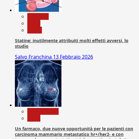
Medicina
News
Salute
Statine: inutilmente attribuiti molti effetti avversi, lo
studio
Salvo Franchina
13 Febbraio 2026
Com. Stampa
News
Un farmaco, due nuove opportunità per le pazienti con
carcinoma mammario metastatico hr+/her2- e con