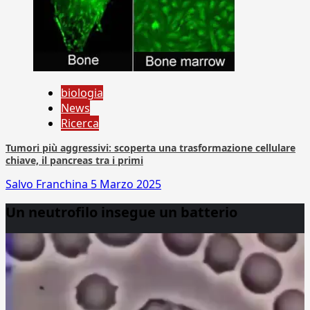
biologia
News
Ricerca
Tumori più aggressivi: scoperta una trasformazione cellulare
chiave, il pancreas tra i primi
Salvo Franchina
5 Marzo 2025
Un neutrofilo insegue un batterio
Video
Player