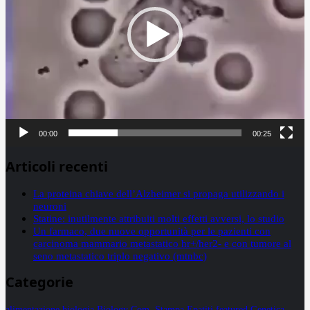
00:00
00:25
Articoli recenti
La proteina chiave dell’Alzheimer si propaga utilizzando i
neuroni
Statine: inutilmente attribuiti molti effetti avversi, lo studio
Un farmaco, due nuove opportunità per le pazienti con
carcinoma mammario metastatico hr+/her2- e con tumore al
seno metastatico triplo negativo (mtnbc)
Categorie
alimentazione
biologia
Biology
Com. Stampa
Epatiti
featured
Genetica