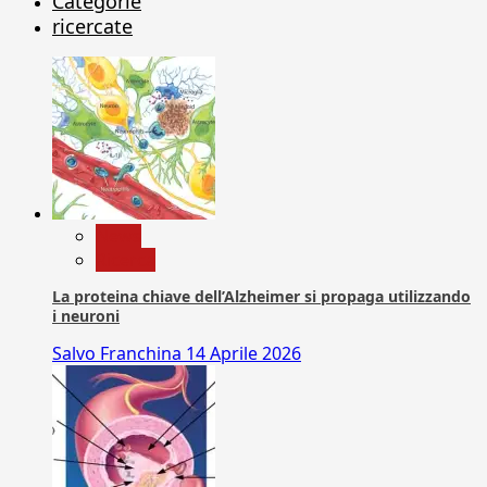
Categorie
ricercate
News
Ricerca
La proteina chiave dell’Alzheimer si propaga utilizzando
i neuroni
Salvo Franchina
14 Aprile 2026