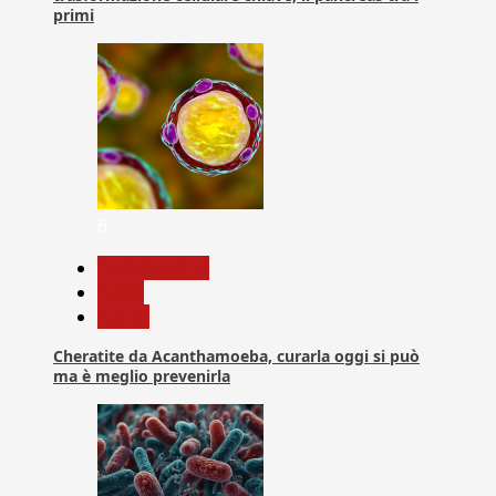
primi
6
Com. Stampa
News
Salute
Cheratite da Acanthamoeba, curarla oggi si può
ma è meglio prevenirla