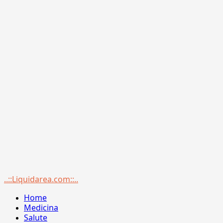
Menu
..::Liquidarea.com::..
principale
Home
Medicina
Salute