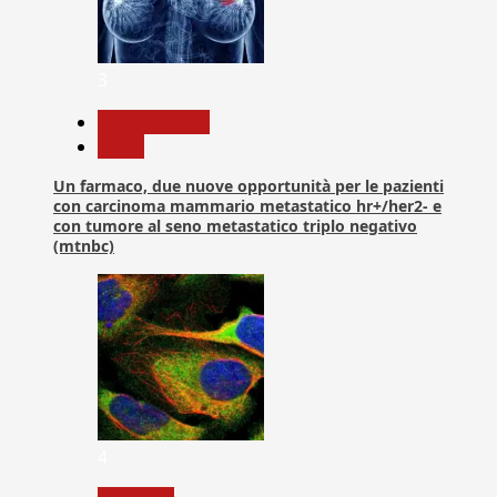
3
Com. Stampa
News
Un farmaco, due nuove opportunità per le pazienti
con carcinoma mammario metastatico hr+/her2- e
con tumore al seno metastatico triplo negativo
(mtnbc)
4