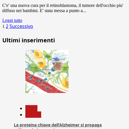
C'e' una nuova cura per il retinoblastoma, il tumore dell'occhio piu'
diffuso nei bambini. E' stata messa a punto a...
Leggi tutto
Paginazione
2
Successivo
1
degli
Ultimi inserimenti
articoli
1
News
Ricerca
La proteina chiave dell’Alzheimer si propaga