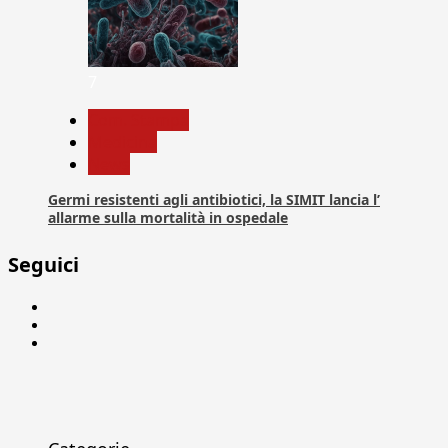
7
Com. Stampa
Medicina
News
Germi resistenti agli antibiotici, la SIMIT lancia l’
allarme sulla mortalità in ospedale
Seguici
Facebook
Linkedin
X