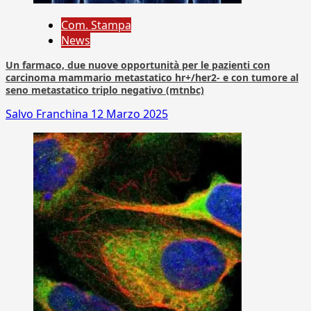
Com. Stampa
News
Un farmaco, due nuove opportunità per le pazienti con
carcinoma mammario metastatico hr+/her2- e con tumore al
seno metastatico triplo negativo (mtnbc)
Salvo Franchina
12 Marzo 2025