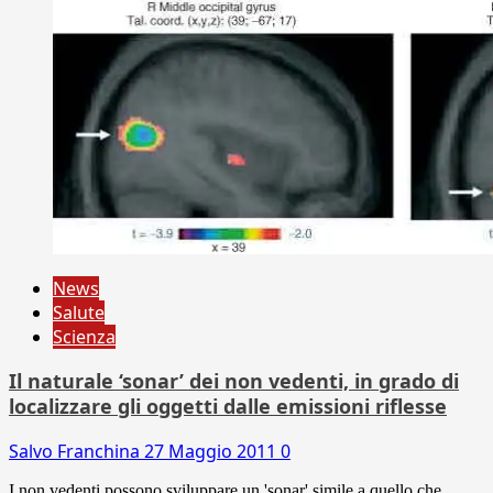
News
Salute
Scienza
Il naturale ‘sonar’ dei non vedenti, in grado di
localizzare gli oggetti dalle emissioni riflesse
Salvo Franchina
27 Maggio 2011
0
I non vedenti possono sviluppare un 'sonar' simile a quello che