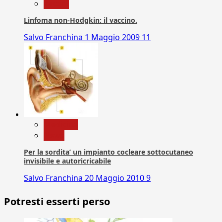
vaccini
Linfoma non-Hodgkin: il vaccino.
Salvo Franchina
1 Maggio 2009
11
Medicina
News
Per la sordita’ un impianto cocleare sottocutaneo
invisibile e autoricricabile
Salvo Franchina
20 Maggio 2010
9
Potresti esserti perso