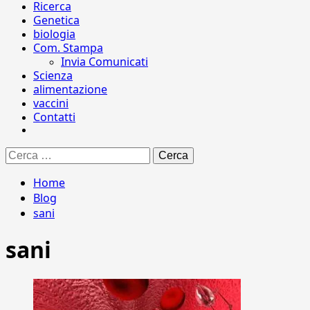
Ricerca
Genetica
biologia
Com. Stampa
Invia Comunicati
Scienza
alimentazione
vaccini
Contatti
Ricerca
per:
Home
Blog
sani
sani