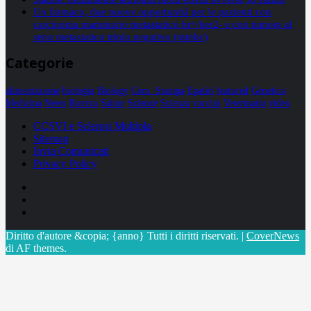
Un farmaco, due nuove opportunità per le pazienti con
carcinoma mammario metastatico hr+/her2- e con tumore al
seno metastatico triplo negativo (mtnbc)
Categorie
alimentazione
biologia
Biology
Com. Stampa
Epatiti
featured
Genetica
Medicina
News
Ricerca
Salute
Science
Scienza
vaccini
Veterinaria
video
CCSVI e Sclerosi Multipla
Sitemap
Invia Comunicati
Privacy Policy
Facebook
Linkedin
X
Diritto d'autore &copia; {anno} Tutti i diritti riservati.
|
CoverNews
di AF themes.