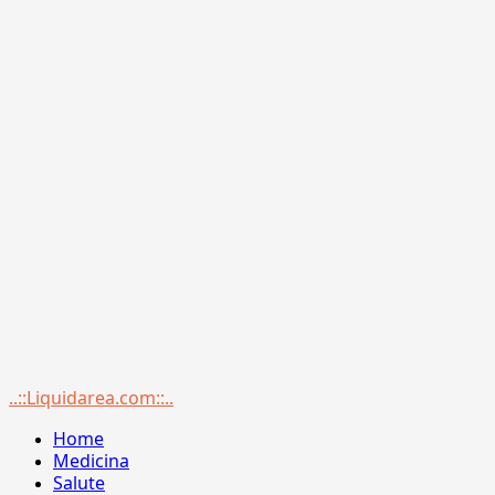
Menu
..::Liquidarea.com::..
principale
Home
Medicina
Salute