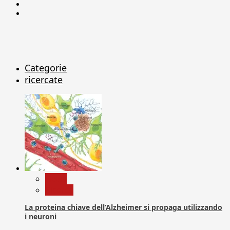
Linkedin
X
Categorie
ricercate
News
Ricerca
La proteina chiave dell’Alzheimer si propaga utilizzando
i neuroni