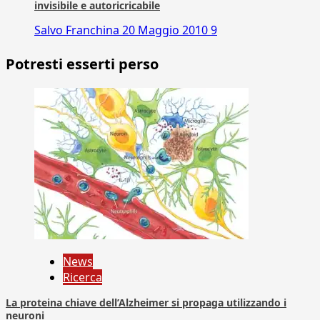
invisibile e autoricricabile
Salvo Franchina
20 Maggio 2010
9
Potresti esserti perso
News
Ricerca
La proteina chiave dell’Alzheimer si propaga utilizzando i
neuroni