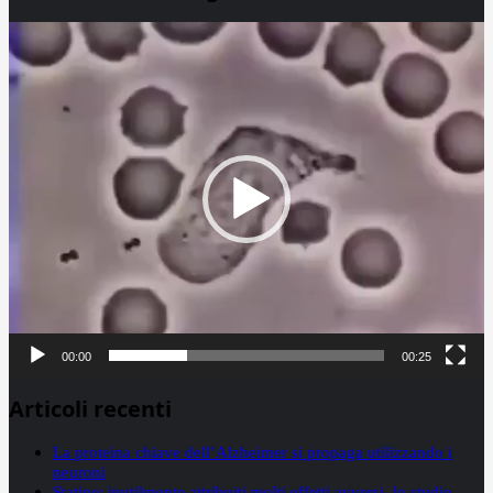
Video
Player
00:00
00:25
Articoli recenti
La proteina chiave dell’Alzheimer si propaga utilizzando i
neuroni
Statine: inutilmente attribuiti molti effetti avversi, lo studio