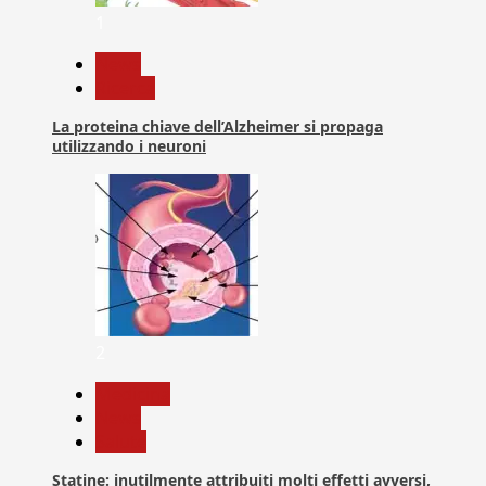
1
News
Ricerca
La proteina chiave dell’Alzheimer si propaga
utilizzando i neuroni
2
Medicina
News
Salute
Statine: inutilmente attribuiti molti effetti avversi,