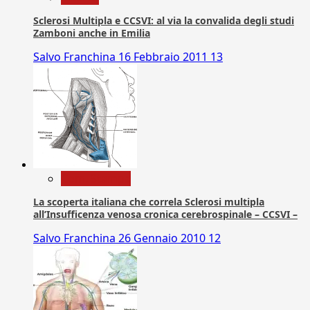
Sclerosi Multipla e CCSVI: al via la convalida degli studi
Zamboni anche in Emilia
Salvo Franchina
16 Febbraio 2011
13
Com. Stampa
La scoperta italiana che correla Sclerosi multipla
all’Insufficenza venosa cronica cerebrospinale – CCSVI –
Salvo Franchina
26 Gennaio 2010
12