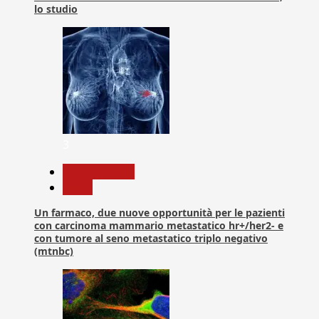
lo studio
3
Com. Stampa
News
Un farmaco, due nuove opportunità per le pazienti
con carcinoma mammario metastatico hr+/her2- e
con tumore al seno metastatico triplo negativo
(mtnbc)