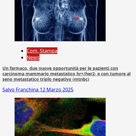
Com. Stampa
News
Un farmaco, due nuove opportunità per le pazienti con
carcinoma mammario metastatico hr+/her2- e con tumore al
seno metastatico triplo negativo (mtnbc)
Salvo Franchina
12 Marzo 2025