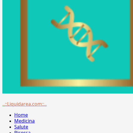
Menu
..::Liquidarea.com::..
principale
Home
Medicina
Salute
Ricerca