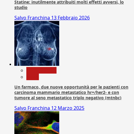
Statine: inutilmente attribuiti molti effetti avversi, lo
studio
Salvo Franchina
13 Febbraio 2026
Com. Stampa
News
Un farmaco, due nuove opportunità per le pazienti con
carcinoma mammario metastatico hr+/her2- e con
tumore al seno metastatico triplo negativo (mtnbc)
Salvo Franchina
12 Marzo 2025