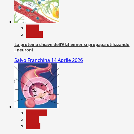
News
Ricerca
La proteina chiave dell’Alzheimer si propaga utilizzando
i neuroni
Salvo Franchina
14 Aprile 2026
Medicina
News
Salute