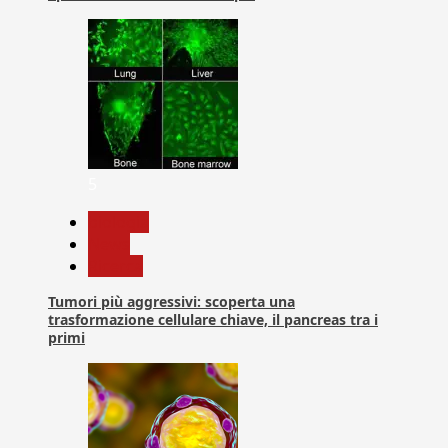
5
biologia
News
Ricerca
Tumori più aggressivi: scoperta una
trasformazione cellulare chiave, il pancreas tra i
primi