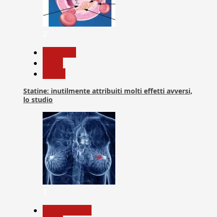
2
Medicina
News
Salute
Statine: inutilmente attribuiti molti effetti avversi,
lo studio
3
Com. Stampa