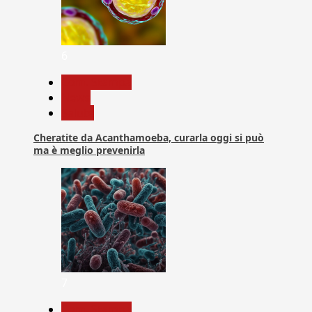
6
Com. Stampa
News
Salute
Cheratite da Acanthamoeba, curarla oggi si può
ma è meglio prevenirla
7
Com. Stampa