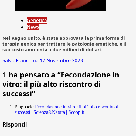
Genetica
News
Nel Regno Unito, è stata approvata la prima forma di
terapia genica per trattare le patologie ematiche, e il
suo costo ammonta a due milioni di dollari.
Salvo Franchina
17 Novembre 2023
1 ha pensato a “
Fecondazione in
vitro: il più alto riscontro di
successi
”
Pingback:
Fecondazione in vitro: il più alto riscontro di
successi | Scienza&Natura | Scoop.it
Rispondi