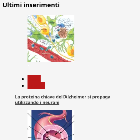
Ultimi inserimenti
1
News
Ricerca
La proteina chiave dell’Alzheimer si propaga
utilizzando i neuroni