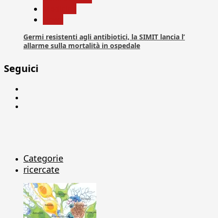
Medicina
News
Germi resistenti agli antibiotici, la SIMIT lancia l’
allarme sulla mortalità in ospedale
Seguici
Facebook
Linkedin
X
Categorie
ricercate