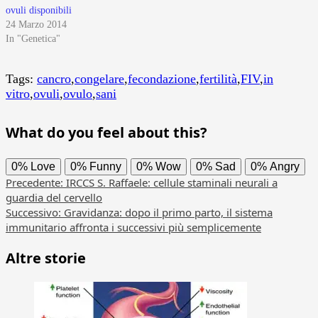
ovuli disponibili
24 Marzo 2014
In "Genetica"
Tags:
cancro
,
congelare
,
fecondazione
,
fertilità
,
FIV
,
in
vitro
,
ovuli
,
ovulo
,
sani
What do you feel about this?
0%
Love
0%
Funny
0%
Wow
0%
Sad
0%
Angry
Navigazione
Precedente:
IRCCS S. Raffaele: cellule staminali neurali a
guardia del cervello
articolo
Successivo:
Gravidanza: dopo il primo parto, il sistema
immunitario affronta i successivi più semplicemente
Altre storie