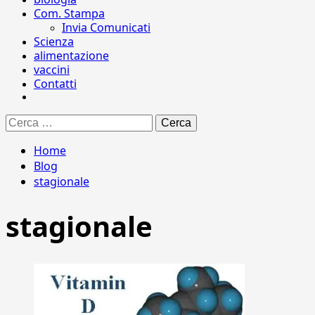
Com. Stampa
Invia Comunicati
Scienza
alimentazione
vaccini
Contatti
Ricerca
per:
Home
Blog
stagionale
stagionale