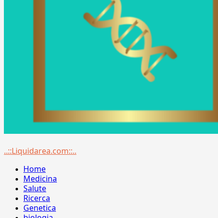
Menu
..::Liquidarea.com::..
principale
Home
Medicina
Salute
Ricerca
Genetica
biologia