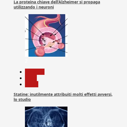
La proteina chiave dell’Alzheimer si propaga
utilizzando i neuroni
2
Medicina
News
Salute
Statine: inutilmente attribuiti molti effetti avversi,
lo studio