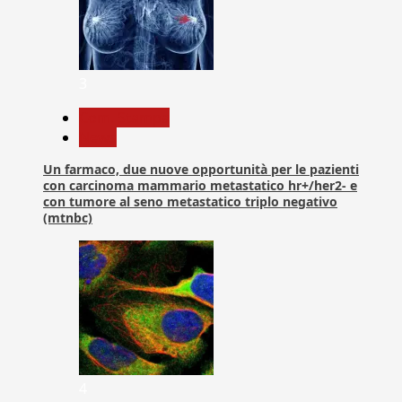
3
Com. Stampa
News
Un farmaco, due nuove opportunità per le pazienti
con carcinoma mammario metastatico hr+/her2- e
con tumore al seno metastatico triplo negativo
(mtnbc)
4