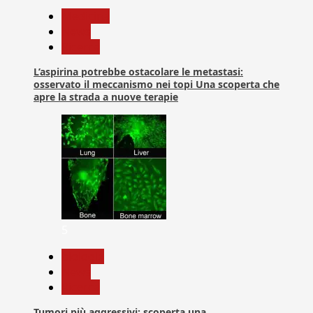
Medicina
News
Ricerca
L’aspirina potrebbe ostacolare le metastasi:
osservato il meccanismo nei topi Una scoperta che
apre la strada a nuove terapie
5
biologia
News
Ricerca
Tumori più aggressivi: scoperta una