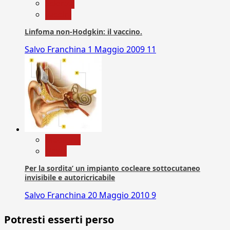
Scienza
vaccini
Linfoma non-Hodgkin: il vaccino.
Salvo Franchina
1 Maggio 2009
11
Medicina
News
Per la sordita’ un impianto cocleare sottocutaneo
invisibile e autoricricabile
Salvo Franchina
20 Maggio 2010
9
Potresti esserti perso