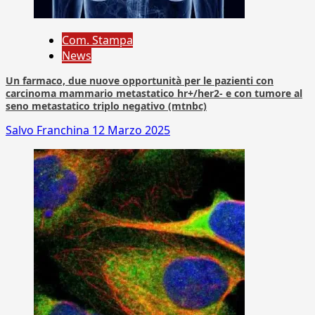
Com. Stampa
News
Un farmaco, due nuove opportunità per le pazienti con
carcinoma mammario metastatico hr+/her2- e con tumore al
seno metastatico triplo negativo (mtnbc)
Salvo Franchina
12 Marzo 2025