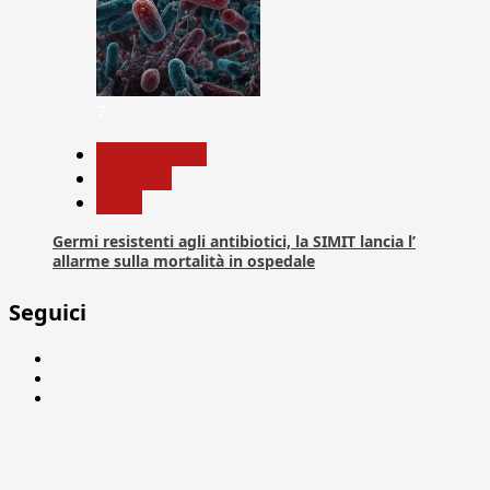
7
Com. Stampa
Medicina
News
Germi resistenti agli antibiotici, la SIMIT lancia l’
allarme sulla mortalità in ospedale
Seguici
Facebook
Linkedin
X