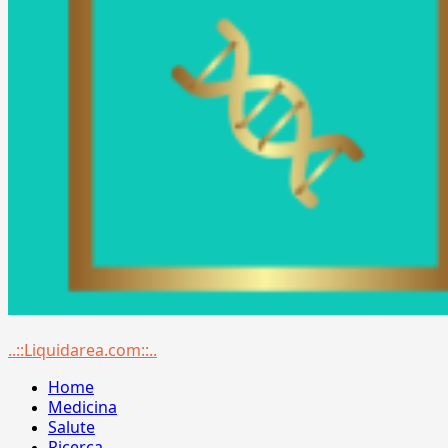
Menu
..::Liquidarea.com::..
principale
Home
Medicina
Salute
Ricerca