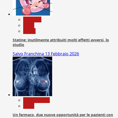
Medicina
News
Salute
Statine: inutilmente attribuiti molti effetti avversi, lo
studio
Salvo Franchina
13 Febbraio 2026
Com. Stampa
News
Un farmaco, due nuove opportunità per le pazienti con