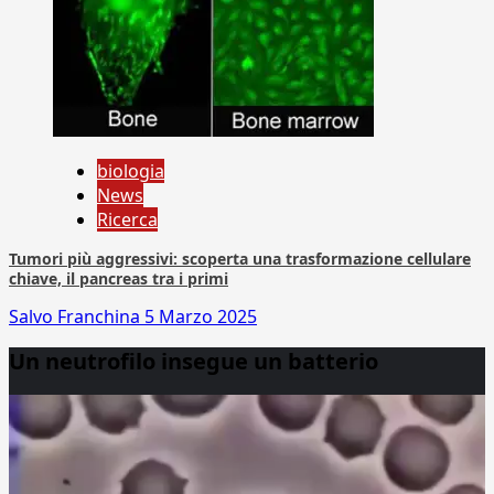
biologia
News
Ricerca
Tumori più aggressivi: scoperta una trasformazione cellulare
chiave, il pancreas tra i primi
Salvo Franchina
5 Marzo 2025
Un neutrofilo insegue un batterio
Video
Player