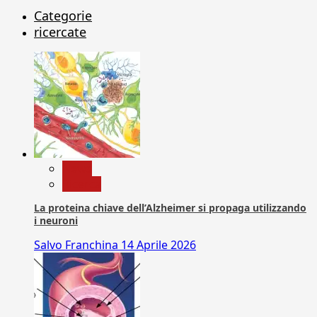
Categorie
ricercate
News
Ricerca
La proteina chiave dell’Alzheimer si propaga utilizzando
i neuroni
Salvo Franchina
14 Aprile 2026