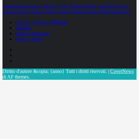
alimentazione
biologia
Biology
Com. Stampa
Epatiti
featured
Genetica
Medicina
News
Ricerca
Salute
Science
Scienza
vaccini
Veterinaria
video
CCSVI e Sclerosi Multipla
Sitemap
Invia Comunicati
Privacy Policy
Facebook
Linkedin
X
Diritto d'autore &copia; {anno} Tutti i diritti riservati.
|
CoverNews
di AF themes.