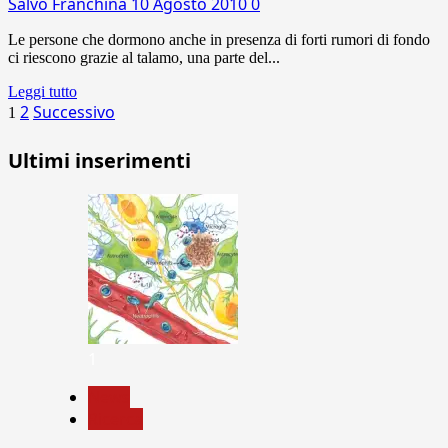
Salvo Franchina
10 Agosto 2010
0
Le persone che dormono anche in presenza di forti rumori di fondo
ci riescono grazie al talamo, una parte del...
Leggi tutto
Paginazione
2
Successivo
1
degli
Ultimi inserimenti
articoli
1
News
Ricerca