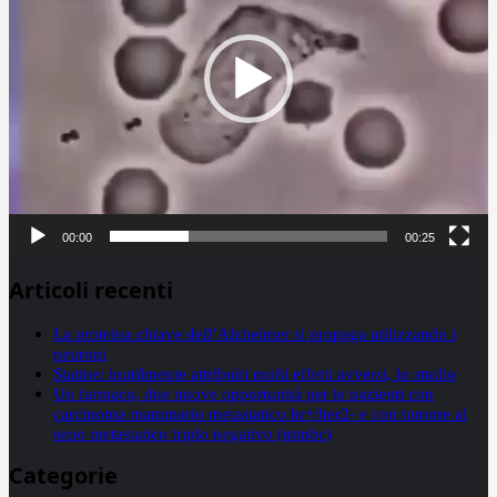
00:00
00:25
Articoli recenti
La proteina chiave dell’Alzheimer si propaga utilizzando i
neuroni
Statine: inutilmente attribuiti molti effetti avversi, lo studio
Un farmaco, due nuove opportunità per le pazienti con
carcinoma mammario metastatico hr+/her2- e con tumore al
seno metastatico triplo negativo (mtnbc)
Categorie