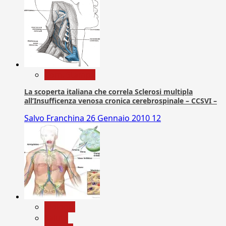
Com. Stampa
La scoperta italiana che correla Sclerosi multipla
all’Insufficenza venosa cronica cerebrospinale – CCSVI –
Salvo Franchina
26 Gennaio 2010
12
biologia
Salute