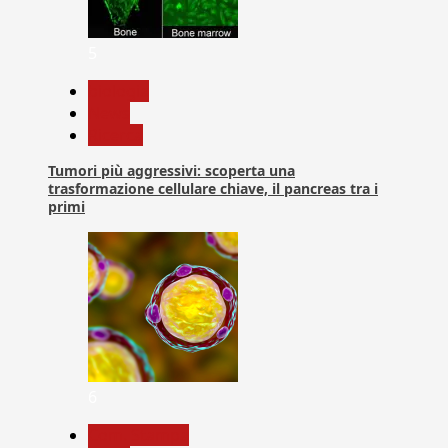
5
biologia
News
Ricerca
Tumori più aggressivi: scoperta una
trasformazione cellulare chiave, il pancreas tra i
primi
6
Com. Stampa