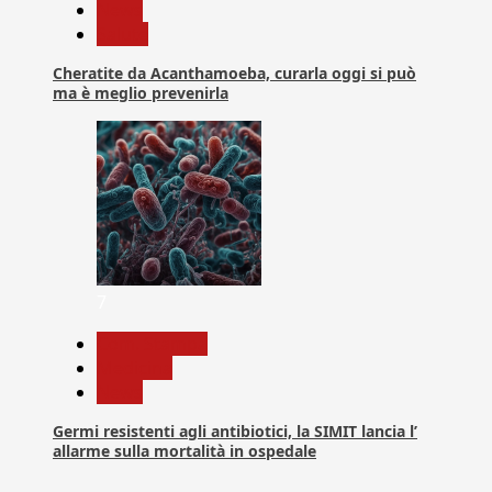
News
Salute
Cheratite da Acanthamoeba, curarla oggi si può
ma è meglio prevenirla
7
Com. Stampa
Medicina
News
Germi resistenti agli antibiotici, la SIMIT lancia l’
allarme sulla mortalità in ospedale