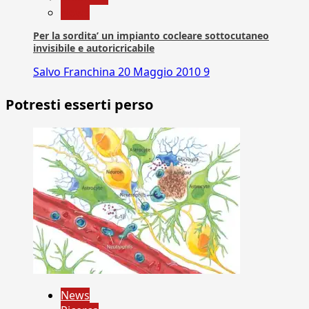
News
Per la sordita’ un impianto cocleare sottocutaneo
invisibile e autoricricabile
Salvo Franchina
20 Maggio 2010
9
Potresti esserti perso
News