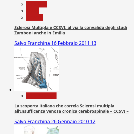
Medicina
News
Ricerca
Sclerosi Multipla e CCSVI: al via la convalida degli studi
Zamboni anche in Emilia
Salvo Franchina
16 Febbraio 2011
13
Com. Stampa
La scoperta italiana che correla Sclerosi multipla
all’Insufficenza venosa cronica cerebrospinale – CCSVI –
Salvo Franchina
26 Gennaio 2010
12