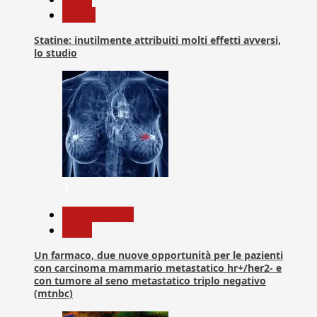
Salute
Statine: inutilmente attribuiti molti effetti avversi,
lo studio
3
Com. Stampa
News
Un farmaco, due nuove opportunità per le pazienti
con carcinoma mammario metastatico hr+/her2- e
con tumore al seno metastatico triplo negativo
(mtnbc)