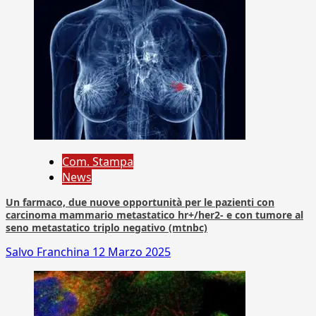
Com. Stampa
News
Un farmaco, due nuove opportunità per le pazienti con
carcinoma mammario metastatico hr+/her2- e con tumore al
seno metastatico triplo negativo (mtnbc)
Salvo Franchina
12 Marzo 2025