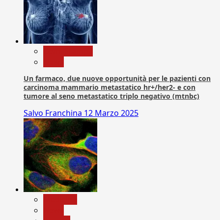
Com. Stampa
News
Un farmaco, due nuove opportunità per le pazienti con
carcinoma mammario metastatico hr+/her2- e con
tumore al seno metastatico triplo negativo (mtnbc)
Salvo Franchina
12 Marzo 2025
Medicina
News