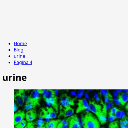
Home
Blog
urine
Pagina 4
urine