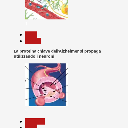
1
News
Ricerca
La proteina chiave dell’Alzheimer si propaga
utilizzando i neuroni
2
Medicina
News