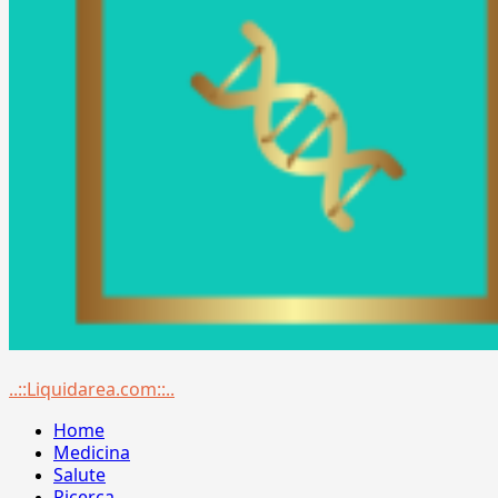
Menu
..::Liquidarea.com::..
principale
Home
Medicina
Salute
Ricerca