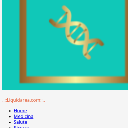
Menu
..::Liquidarea.com::..
principale
Home
Medicina
Salute
Ricerca