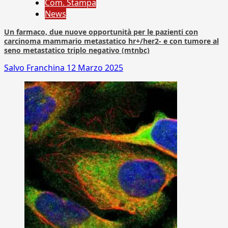
Com. Stampa
News
Un farmaco, due nuove opportunità per le pazienti con
carcinoma mammario metastatico hr+/her2- e con tumore al
seno metastatico triplo negativo (mtnbc)
Salvo Franchina
12 Marzo 2025