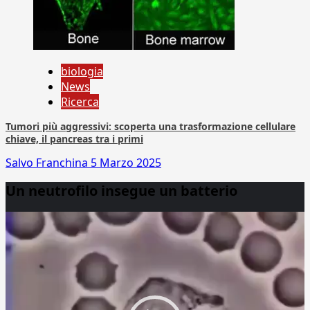
biologia
News
Ricerca
Tumori più aggressivi: scoperta una trasformazione cellulare
chiave, il pancreas tra i primi
Salvo Franchina
5 Marzo 2025
Un neutrofilo insegue un batterio
Video
Player