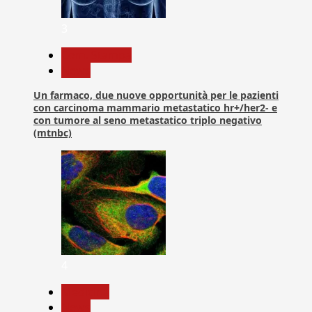
3
Com. Stampa
News
Un farmaco, due nuove opportunità per le pazienti
con carcinoma mammario metastatico hr+/her2- e
con tumore al seno metastatico triplo negativo
(mtnbc)
4
Medicina
News