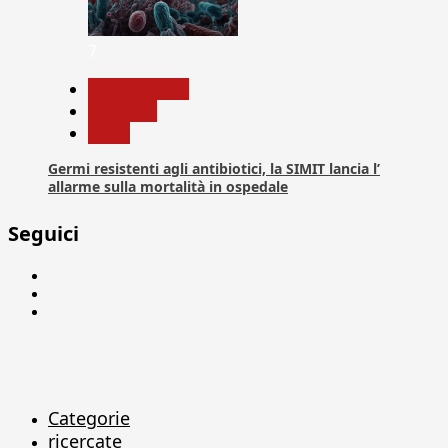
7
Com. Stampa
Medicina
News
Germi resistenti agli antibiotici, la SIMIT lancia l’
allarme sulla mortalità in ospedale
Seguici
Facebook
Linkedin
X
Categorie
ricercate