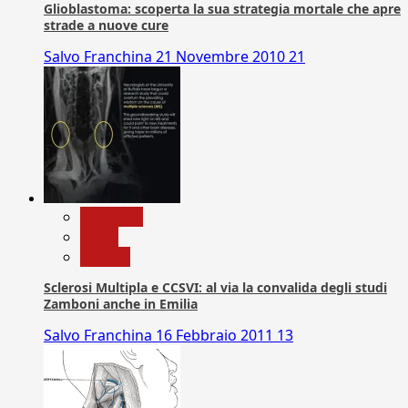
Glioblastoma: scoperta la sua strategia mortale che apre
strade a nuove cure
Salvo Franchina
21 Novembre 2010
21
Medicina
News
Ricerca
Sclerosi Multipla e CCSVI: al via la convalida degli studi
Zamboni anche in Emilia
Salvo Franchina
16 Febbraio 2011
13