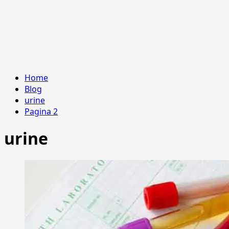
Home
Blog
urine
Pagina 2
urine