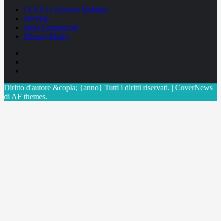
CCSVI e Sclerosi Multipla
Sitemap
Invia Comunicati
Privacy Policy
Facebook
Linkedin
X
Diritto d'autore &copia; {anno} Tutti i diritti riservati.
|
CoverNews
di AF themes.