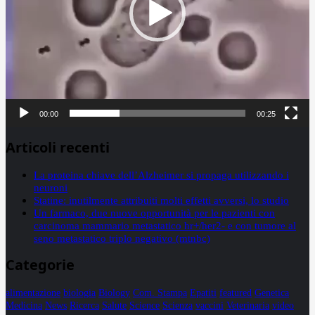
00:00
00:25
Articoli recenti
La proteina chiave dell’Alzheimer si propaga utilizzando i
neuroni
Statine: inutilmente attribuiti molti effetti avversi, lo studio
Un farmaco, due nuove opportunità per le pazienti con
carcinoma mammario metastatico hr+/her2- e con tumore al
seno metastatico triplo negativo (mtnbc)
Categorie
alimentazione
biologia
Biology
Com. Stampa
Epatiti
featured
Genetica
Medicina
News
Ricerca
Salute
Science
Scienza
vaccini
Veterinaria
video