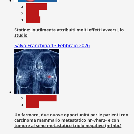
Medicina
News
Salute
Statine: inutilmente attribuiti molti effetti avversi, lo
studio
Salvo Franchina
13 Febbraio 2026
Com. Stampa
News
Un farmaco, due nuove opportunità per le pazienti con
carcinoma mammario metastatico hr+/her2- e con
tumore al seno metastatico triplo negativo (mtnbc)