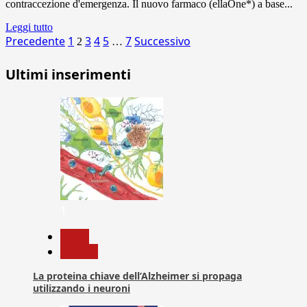
contraccezione d'emergenza. Il nuovo farmaco (ellaOne*) a base...
Leggi tutto
Paginazione
Precedente
1
3
4
5
7
Successivo
2
…
degli
Ultimi inserimenti
articoli
1
News
Ricerca
La proteina chiave dell’Alzheimer si propaga
utilizzando i neuroni