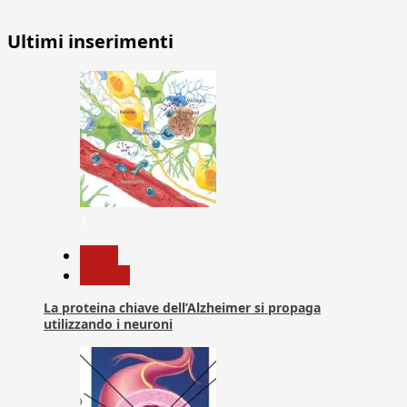
Ultimi inserimenti
1
News
Ricerca
La proteina chiave dell’Alzheimer si propaga
utilizzando i neuroni