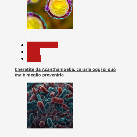
6
Com. Stampa
News
Salute
Cheratite da Acanthamoeba, curarla oggi si può
ma è meglio prevenirla
7