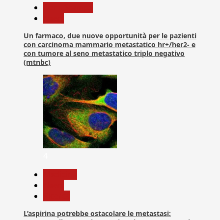
Com. Stampa
News
Un farmaco, due nuove opportunità per le pazienti
con carcinoma mammario metastatico hr+/her2- e
con tumore al seno metastatico triplo negativo
(mtnbc)
4
Medicina
News
Ricerca
L’aspirina potrebbe ostacolare le metastasi: