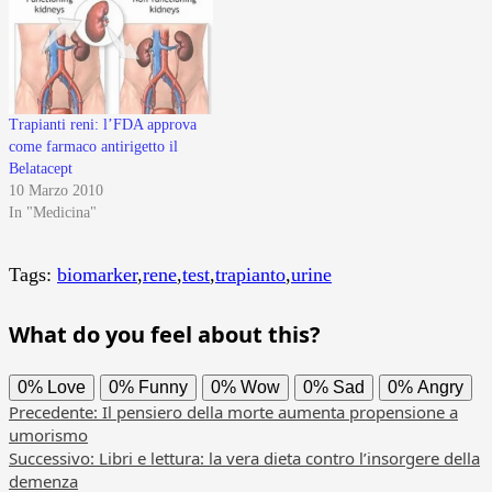
Trapianti reni: l’FDA approva
come farmaco antirigetto il
Belatacept
10 Marzo 2010
In "Medicina"
Tags:
biomarker
,
rene
,
test
,
trapianto
,
urine
What do you feel about this?
0%
Love
0%
Funny
0%
Wow
0%
Sad
0%
Angry
Navigazione
Precedente:
Il pensiero della morte aumenta propensione a
umorismo
articolo
Successivo:
Libri e lettura: la vera dieta contro l’insorgere della
demenza