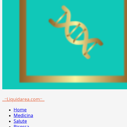
Menu
..::Liquidarea.com::..
principale
Home
Medicina
Salute
Ricerca