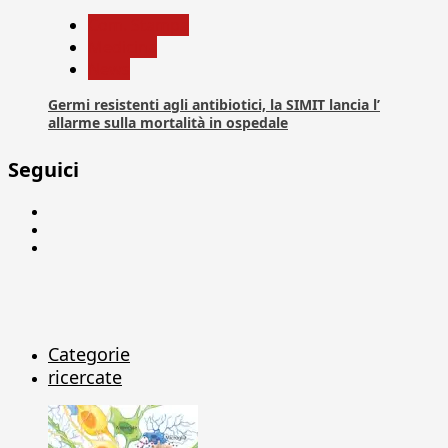
Com. Stampa
Medicina
News
Germi resistenti agli antibiotici, la SIMIT lancia l’
allarme sulla mortalità in ospedale
Seguici
Facebook
Linkedin
X
Categorie
ricercate