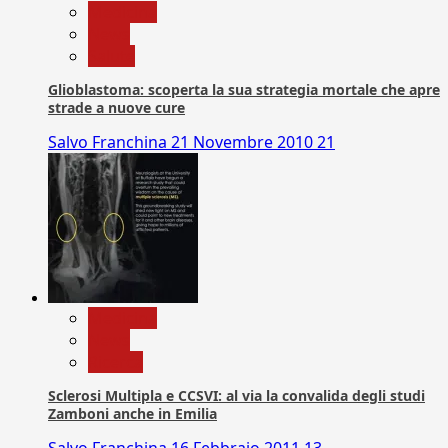
Medicina
News
Salute
Glioblastoma: scoperta la sua strategia mortale che apre
strade a nuove cure
Salvo Franchina
21 Novembre 2010
21
Medicina
News
Ricerca
Sclerosi Multipla e CCSVI: al via la convalida degli studi
Zamboni anche in Emilia
Salvo Franchina
16 Febbraio 2011
13