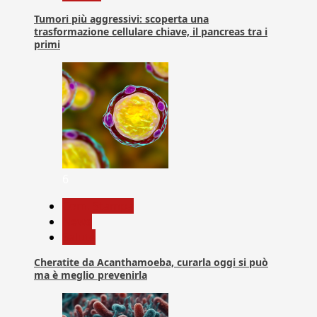
Tumori più aggressivi: scoperta una
trasformazione cellulare chiave, il pancreas tra i
primi
6
Com. Stampa
News
Salute
Cheratite da Acanthamoeba, curarla oggi si può
ma è meglio prevenirla