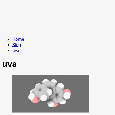
Home
Blog
uva
uva