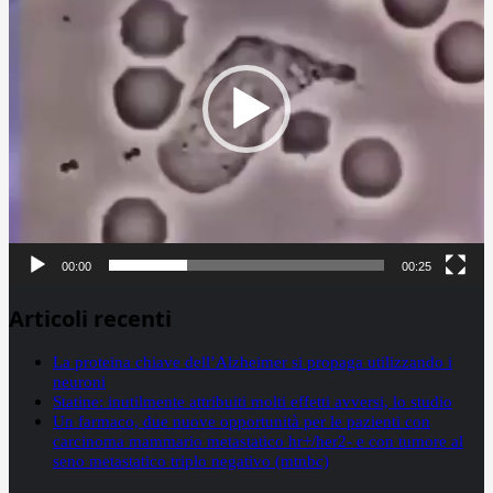
00:00
00:25
Articoli recenti
La proteina chiave dell’Alzheimer si propaga utilizzando i
neuroni
Statine: inutilmente attribuiti molti effetti avversi, lo studio
Un farmaco, due nuove opportunità per le pazienti con
carcinoma mammario metastatico hr+/her2- e con tumore al
seno metastatico triplo negativo (mtnbc)