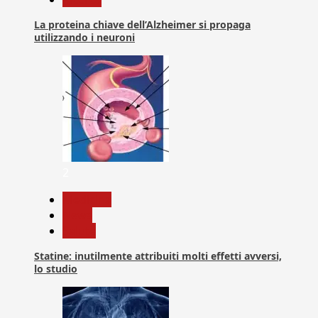
La proteina chiave dell’Alzheimer si propaga
utilizzando i neuroni
2
Medicina
News
Salute
Statine: inutilmente attribuiti molti effetti avversi,
lo studio