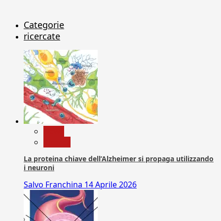
Categorie
ricercate
News
Ricerca
La proteina chiave dell’Alzheimer si propaga utilizzando
i neuroni
Salvo Franchina
14 Aprile 2026