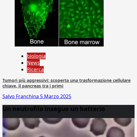
biologia
News
Ricerca
Tumori più aggressivi: scoperta una trasformazione cellulare
chiave, il pancreas tra i primi
Salvo Franchina
5 Marzo 2025
Un neutrofilo insegue un batterio
Video
Player