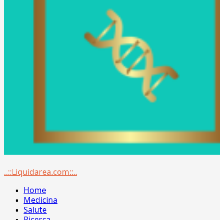
Menu
..::Liquidarea.com::..
principale
Home
Medicina
Salute
Ricerca