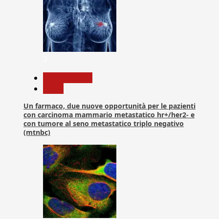
3
Com. Stampa
News
Un farmaco, due nuove opportunità per le pazienti
con carcinoma mammario metastatico hr+/her2- e
con tumore al seno metastatico triplo negativo
(mtnbc)