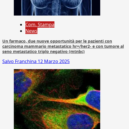
Com. Stampa
News
Un farmaco, due nuove opportunità per le pazienti con
carcinoma mammario metastatico hr+/her2- e con tumore al
seno metastatico triplo negativo (mtnbc)
Salvo Franchina
12 Marzo 2025