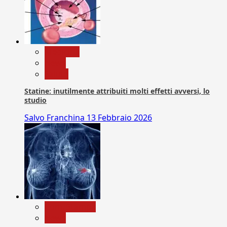
Medicina
News
Salute
Statine: inutilmente attribuiti molti effetti avversi, lo
studio
Salvo Franchina
13 Febbraio 2026
Com. Stampa
News