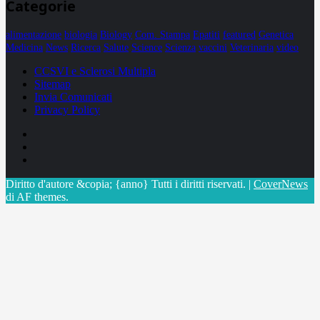
Categorie
alimentazione
biologia
Biology
Com. Stampa
Epatiti
featured
Genetica
Medicina
News
Ricerca
Salute
Science
Scienza
vaccini
Veterinaria
video
CCSVI e Sclerosi Multipla
Sitemap
Invia Comunicati
Privacy Policy
Facebook
Linkedin
X
Diritto d'autore &copia; {anno} Tutti i diritti riservati.
|
CoverNews
di AF themes.