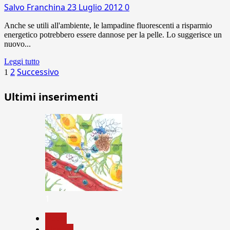
Salvo Franchina
23 Luglio 2012
0
Anche se utili all'ambiente, le lampadine fluorescenti a risparmio
energetico potrebbero essere dannose per la pelle. Lo suggerisce un
nuovo...
Leggi tutto
Paginazione
2
Successivo
1
degli
Ultimi inserimenti
articoli
1
News
Ricerca