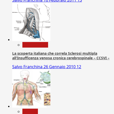
Com. Stampa
La scoperta italiana che correla Sclerosi multipla
all’Insufficenza venosa cronica cerebrospinale – CCSVI –
Salvo Franchina
26 Gennaio 2010
12
biologia