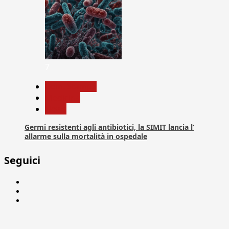
7
Com. Stampa
Medicina
News
Germi resistenti agli antibiotici, la SIMIT lancia l’
allarme sulla mortalità in ospedale
Seguici
Facebook
Linkedin
X