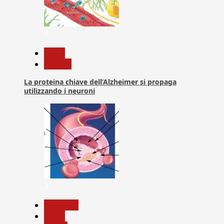
1
News
Ricerca
La proteina chiave dell’Alzheimer si propaga
utilizzando i neuroni
2
Medicina
News