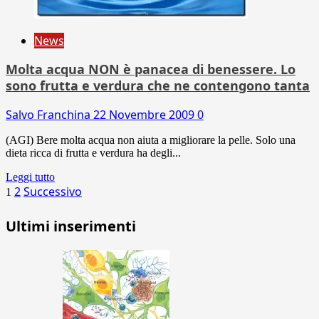
News
Molta acqua NON è panacea di benessere. Lo
sono frutta e verdura che ne contengono tanta
Salvo Franchina
22 Novembre 2009
0
(AGI) Bere molta acqua non aiuta a migliorare la pelle. Solo una
dieta ricca di frutta e verdura ha degli...
Leggi tutto
Paginazione
2
Successivo
1
degli
Ultimi inserimenti
articoli