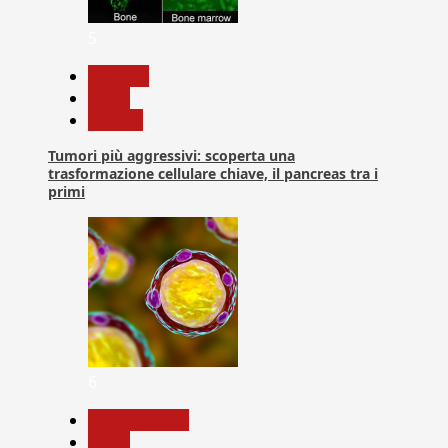
5
biologia
News
Ricerca
Tumori più aggressivi: scoperta una
trasformazione cellulare chiave, il pancreas tra i
primi
6
Com. Stampa
News