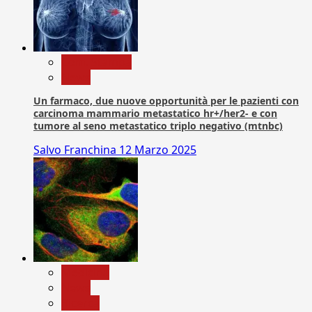
Com. Stampa
News
Un farmaco, due nuove opportunità per le pazienti con
carcinoma mammario metastatico hr+/her2- e con
tumore al seno metastatico triplo negativo (mtnbc)
Salvo Franchina
12 Marzo 2025
Medicina
News
Ricerca