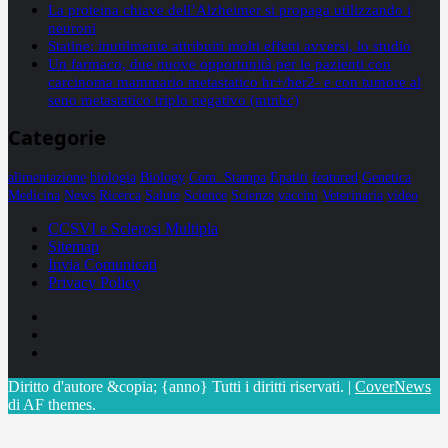
La proteina chiave dell’Alzheimer si propaga utilizzando i
neuroni
Statine: inutilmente attribuiti molti effetti avversi, lo studio
Un farmaco, due nuove opportunità per le pazienti con
carcinoma mammario metastatico hr+/her2- e con tumore al
seno metastatico triplo negativo (mtnbc)
Categorie
alimentazione
biologia
Biology
Com. Stampa
Epatiti
featured
Genetica
Medicina
News
Ricerca
Salute
Science
Scienza
vaccini
Veterinaria
video
CCSVI e Sclerosi Multipla
Sitemap
Invia Comunicati
Privacy Policy
Facebook
Linkedin
X
Diritto d'autore &copia; {anno} Tutti i diritti riservati.
|
CoverNews
di AF themes.