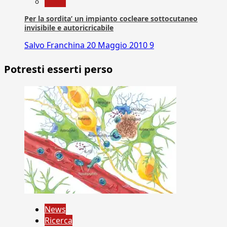
News
Per la sordita’ un impianto cocleare sottocutaneo
invisibile e autoricricabile
Salvo Franchina
20 Maggio 2010
9
Potresti esserti perso
News
Ricerca