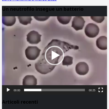
Un neutrofilo insegue un batterio
Video
Player
00:00
00:25
Articoli recenti