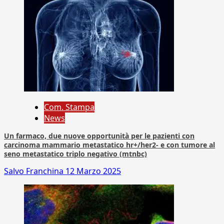
Com. Stampa
News
Un farmaco, due nuove opportunità per le pazienti con
carcinoma mammario metastatico hr+/her2- e con tumore al
seno metastatico triplo negativo (mtnbc)
Salvo Franchina
12 Marzo 2025