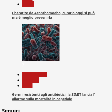
Salute
Cheratite da Acanthamoeba, curarla oggi si può
ma è meglio prevenirla
7
Com. Stampa
Medicina
News
Germi resistenti agli antibiotici, la SIMIT lancia l’
allarme sulla mortalità in ospedale
Seguici