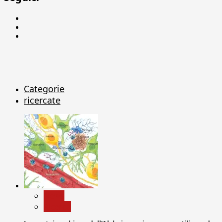
Facebook
Linkedin
X
Categorie
ricercate
News
Ricerca