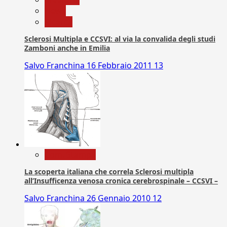
News
Ricerca
Sclerosi Multipla e CCSVI: al via la convalida degli studi
Zamboni anche in Emilia
Salvo Franchina
16 Febbraio 2011
13
Com. Stampa
La scoperta italiana che correla Sclerosi multipla
all’Insufficenza venosa cronica cerebrospinale – CCSVI –
Salvo Franchina
26 Gennaio 2010
12