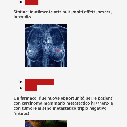
Salute
Statine: inutilmente attribuiti molti effetti avversi,
lo studio
3
Com. Stampa
News
Un farmaco, due nuove opportunità per le pazienti
con carcinoma mammario metastatico hr+/her2- e
con tumore al seno metastatico triplo negativo
(mtnbc)