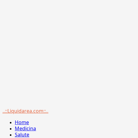
Menu
..::Liquidarea.com::..
principale
Home
Medicina
Salute