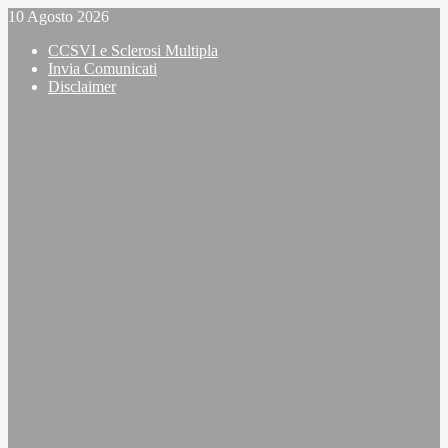
Vai
10 Agosto 2026
al
CCSVI e Sclerosi Multipla
contenuto
Invia Comunicati
Disclaimer