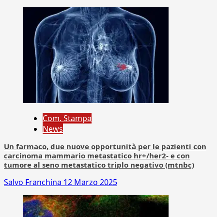
Com. Stampa
News
Un farmaco, due nuove opportunità per le pazienti con
carcinoma mammario metastatico hr+/her2- e con
tumore al seno metastatico triplo negativo (mtnbc)
Salvo Franchina
12 Marzo 2025