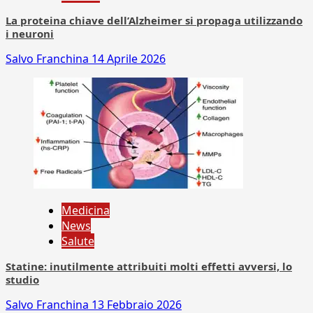
La proteina chiave dell’Alzheimer si propaga utilizzando
i neuroni
Salvo Franchina
14 Aprile 2026
Medicina
News
Salute
Statine: inutilmente attribuiti molti effetti avversi, lo
studio
Salvo Franchina
13 Febbraio 2026