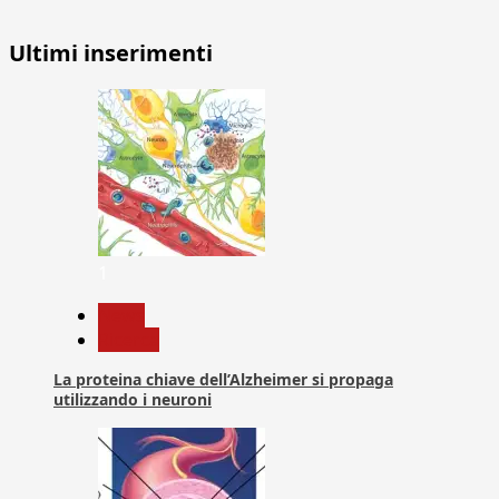
Ultimi inserimenti
1
News
Ricerca
La proteina chiave dell’Alzheimer si propaga
utilizzando i neuroni