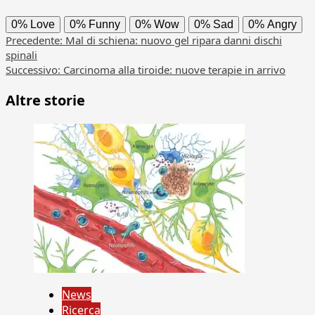
0%
Love
0%
Funny
0%
Wow
0%
Sad
0%
Angry
Navigazione
Precedente:
Mal di schiena: nuovo gel ripara danni dischi
spinali
articolo
Successivo:
Carcinoma alla tiroide: nuove terapie in arrivo
Altre storie
News
Ricerca