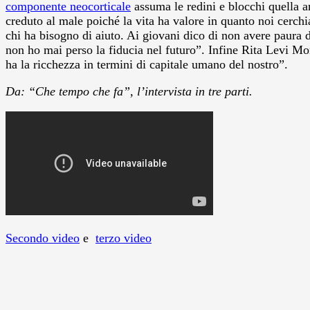
componente neocorticale
assuma le redini e blocchi quella ar
creduto al male poiché la vita ha valore in quanto noi cerch
chi ha bisogno di aiuto. Ai giovani dico di non avere paura d
non ho mai perso la fiducia nel futuro”. Infine Rita Levi Mon
ha la ricchezza in termini di capitale umano del nostro”.
Da: “Che tempo che fa”, l’intervista in tre parti.
Secondo video
e
terzo video