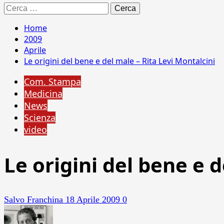
Ricerca
per:
Home
2009
Aprile
Le origini del bene e del male – Rita Levi Montalcini
Com. Stampa
Medicina
News
Scienza
video
Le origini del bene e 
Salvo Franchina
18 Aprile 2009
0