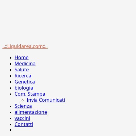
Menu
..::Liquidarea.com::..
principale
Home
Medicina
Salute
Ricerca
Genetica
biologia
Com. Stampa
Invia Comunicati
Scienza
alimentazione
vaccini
Contatti