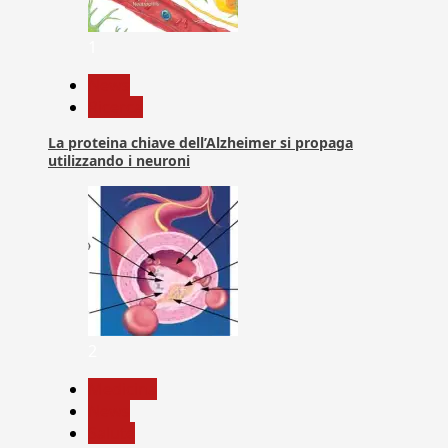
1
News
Ricerca
La proteina chiave dell’Alzheimer si propaga
utilizzando i neuroni
2
Medicina
News
Salute