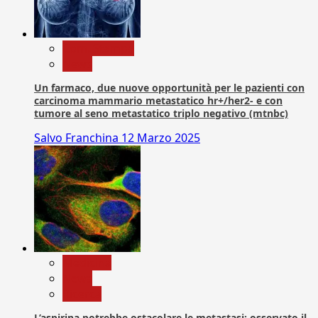
Com. Stampa
News
Un farmaco, due nuove opportunità per le pazienti con
carcinoma mammario metastatico hr+/her2- e con
tumore al seno metastatico triplo negativo (mtnbc)
Salvo Franchina
12 Marzo 2025
Medicina
News
Ricerca
L’aspirina potrebbe ostacolare le metastasi: osservato il