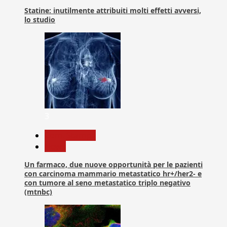
Statine: inutilmente attribuiti molti effetti avversi,
lo studio
3
Com. Stampa
News
Un farmaco, due nuove opportunità per le pazienti
con carcinoma mammario metastatico hr+/her2- e
con tumore al seno metastatico triplo negativo
(mtnbc)