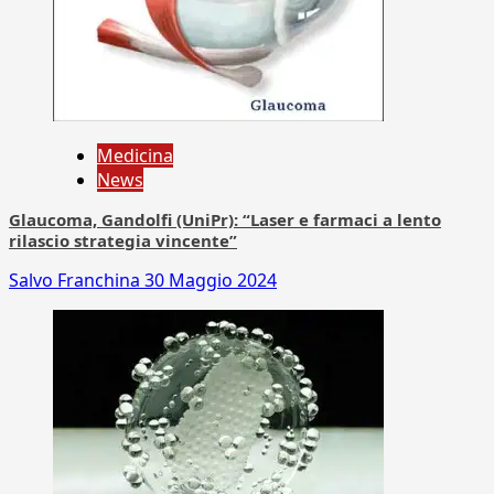
Medicina
News
Glaucoma, Gandolfi (UniPr): “Laser e farmaci a lento
rilascio strategia vincente”
Salvo Franchina
30 Maggio 2024