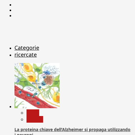
Facebook
Linkedin
X
Categorie
ricercate
News
Ricerca
La proteina chiave dell’Alzheimer si propaga utilizzando
i neuroni