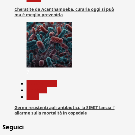
Cheratite da Acanthamoeba, curarla oggi si può
ma è meglio prevenirla
7
Com. Stampa
Medicina
News
Germi resistenti agli antibiotici, la SIMIT lancia l’
allarme sulla mortalità in ospedale
Seguici