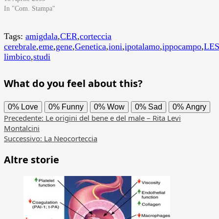
In "Com. Stampa"
Tags:
amigdala
,
CER
,
corteccia
cerebrale
,
eme
,
gene
,
Genetica
,
ioni
,
ipotalamo
,
ippocampo
,
LE
limbico
,
studi
What do you feel about this?
0%
Love
0%
Funny
0%
Wow
0%
Sad
0%
Angry
Navigazione
Precedente:
Le origini del bene e del male – Rita Levi
Montalcini
articolo
Successivo:
La Neocorteccia
Altre storie