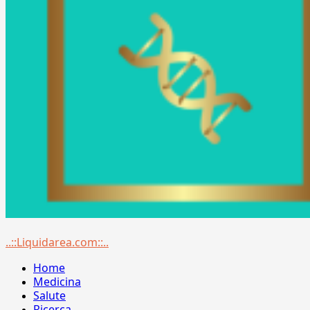
Menu
..::Liquidarea.com::..
principale
Home
Medicina
Salute
Ricerca