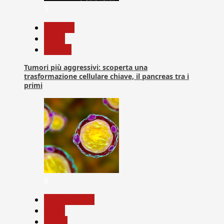
5
biologia
News
Ricerca
Tumori più aggressivi: scoperta una
trasformazione cellulare chiave, il pancreas tra i
primi
6
Com. Stampa
News
Salute