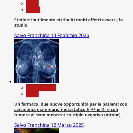
News
Salute
Statine: inutilmente attribuiti molti effetti avversi, lo
studio
Salvo Franchina
13 Febbraio 2026
Com. Stampa
News
Un farmaco, due nuove opportunità per le pazienti con
carcinoma mammario metastatico hr+/her2- e con
tumore al seno metastatico triplo negativo (mtnbc)
Salvo Franchina
12 Marzo 2025