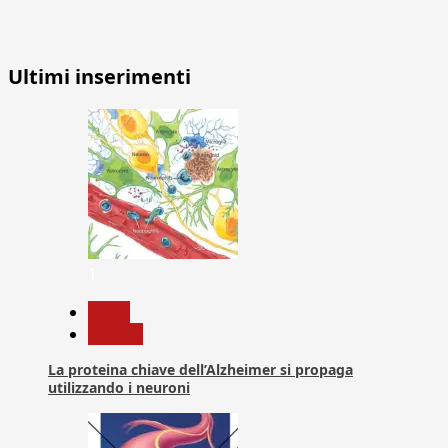
Ultimi inserimenti
1
News
Ricerca
La proteina chiave dell’Alzheimer si propaga
utilizzando i neuroni