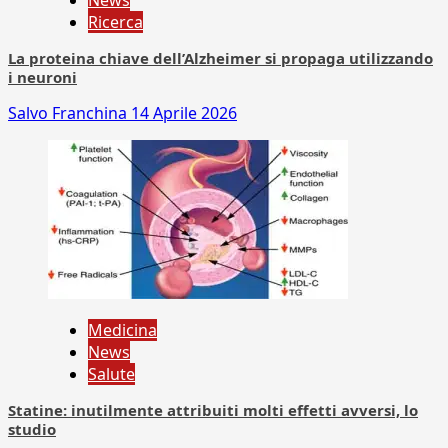
News
Ricerca
La proteina chiave dell’Alzheimer si propaga utilizzando
i neuroni
Salvo Franchina
14 Aprile 2026
Medicina
News
Salute
Statine: inutilmente attribuiti molti effetti avversi, lo
studio