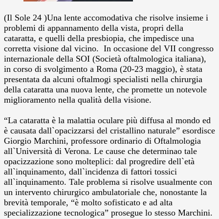
(Il Sole 24 )Una lente accomodativa che risolve insieme i
problemi di appannamento della vista, propri della
cataratta, e quelli della presbiopia, che impedisce una
corretta visione dal vicino. In occasione del VII congresso
internazionale della SOI (Società oftalmologica italiana),
in corso di svolgimento a Roma (20-23 maggio), è stata
presentata da alcuni oftalmogi specialisti nella chirurgia
della cataratta una nuova lente, che promette un notevole
miglioramento nella qualità della visione.
“La cataratta è la malattia oculare più diffusa al mondo ed
è causata dall`opacizzarsi del cristallino naturale” esordisce
Giorgio Marchini, professore ordinario di Oftalmologia
all`Università di Verona. Le cause che determinao tale
opacizzazione sono molteplici: dal progredire dell`età
all`inquinamento, dall`incidenza di fattori tossici
all`inquinamento. Tale problema si risolve usualmente con
un intervento chirurgico ambulatoriale che, nonostante la
brevità temporale, “è molto sofisticato e ad alta
specializzazione tecnologica” prosegue lo stesso Marchini.