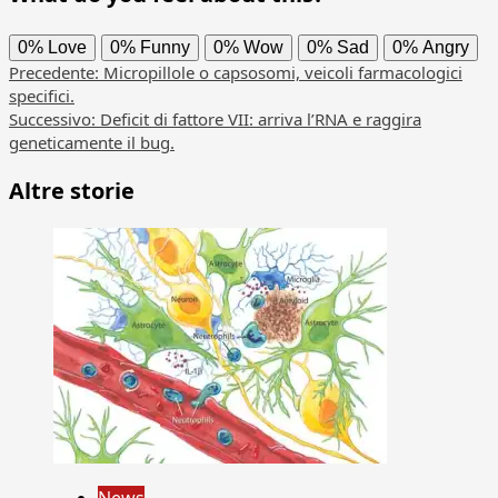
0%
Love
0%
Funny
0%
Wow
0%
Sad
0%
Angry
Navigazione
Precedente:
Micropillole o capsosomi, veicoli farmacologici
specifici.
articolo
Successivo:
Deficit di fattore VII: arriva l’RNA e raggira
geneticamente il bug.
Altre storie