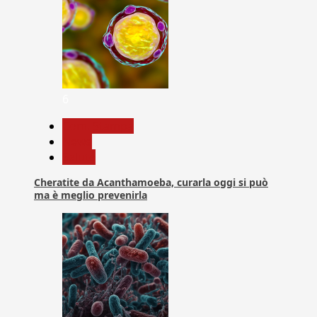
6
Com. Stampa
News
Salute
Cheratite da Acanthamoeba, curarla oggi si può
ma è meglio prevenirla