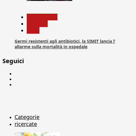
7
Com. Stampa
Medicina
News
Germi resistenti agli antibiotici, la SIMIT lancia l’
allarme sulla mortalità in ospedale
Seguici
Facebook
Linkedin
X
Categorie
ricercate