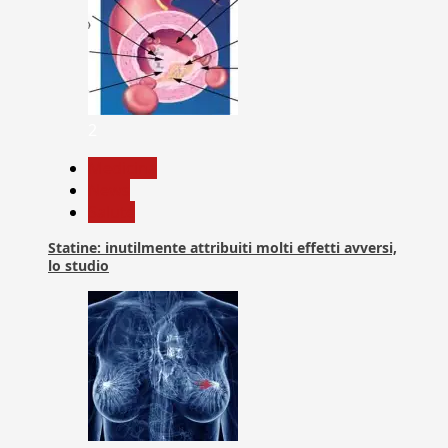
2
Medicina
News
Salute
Statine: inutilmente attribuiti molti effetti avversi,
lo studio