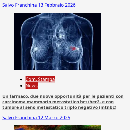
Salvo Franchina
13 Febbraio 2026
Com. Stampa
News
Un farmaco, due nuove opportunità per le pazienti con
carcinoma mammario metastatico hr+/her2- e con
tumore al seno metastatico triplo negativo (mtnbc)
Salvo Franchina
12 Marzo 2025