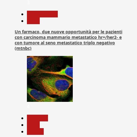
3
Com. Stampa
News
Un farmaco, due nuove opportunità per le pazienti
con carcinoma mammario metastatico hr+/her2- e
con tumore al seno metastatico triplo negativo
(mtnbc)
4
Medicina
News
Ricerca