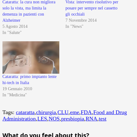
Cataratta: la cura non migliora
Vista: intervento risolutivo per
solo la vista, ma limita la
posare per sempre nel cassetto
demenza in pazienti con
gli occhiali
Alzheimer
7 Novembre 2014
5 Agosto 2014
In "News"
In "Salute"
Cataratta: primo impianto lente
hi-tech in Italia
19 Gennaio 2010
In "Medicina"
Tags:
cataratta
,
chirurgia
,
CLU
,
eme
,
FDA
,
Food and Drug
Administration
,
LES
,
NOS
,
presbiopia
,
RNA
,
test
What do you feel about this?