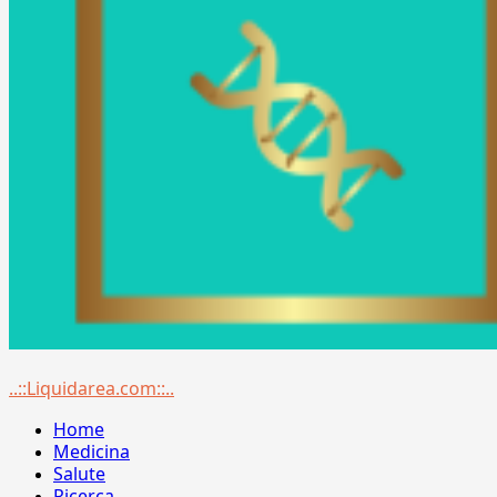
Menu
..::Liquidarea.com::..
principale
Home
Medicina
Salute
Ricerca