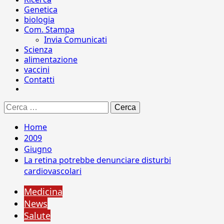
Genetica
biologia
Com. Stampa
Invia Comunicati
Scienza
alimentazione
vaccini
Contatti
Ricerca
per:
Home
2009
Giugno
La retina potrebbe denunciare disturbi
cardiovascolari
Medicina
News
Salute