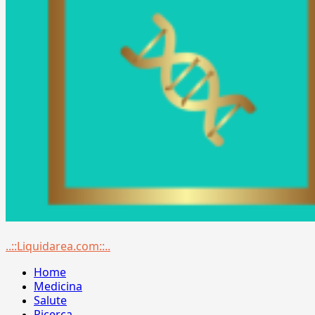
Menu
..::Liquidarea.com::..
principale
Home
Medicina
Salute
Ricerca