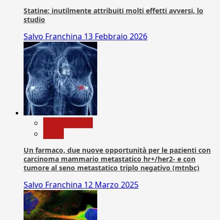
Statine: inutilmente attribuiti molti effetti avversi, lo
studio
Salvo Franchina
13 Febbraio 2026
Com. Stampa
News
Un farmaco, due nuove opportunità per le pazienti con
carcinoma mammario metastatico hr+/her2- e con
tumore al seno metastatico triplo negativo (mtnbc)
Salvo Franchina
12 Marzo 2025