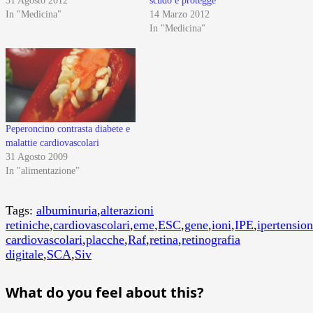
31 Agosto 2012
scudo e protegge
In "Medicina"
14 Marzo 2012
In "Medicina"
Peperoncino contrasta diabete e
malattie cardiovascolari
31 Agosto 2009
In "alimentazione"
Tags:
albuminuria
,
alterazioni
retiniche
,
cardiovascolari
,
eme
,
ESC
,
gene
,
ioni
,
IPE
,
ipertensio
cardiovascolari
,
placche
,
Raf
,
retina
,
retinografia
digitale
,
SCA
,
Siv
What do you feel about this?