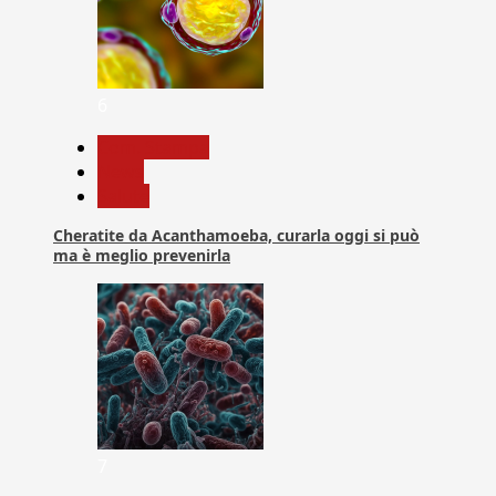
6
Com. Stampa
News
Salute
Cheratite da Acanthamoeba, curarla oggi si può
ma è meglio prevenirla
7