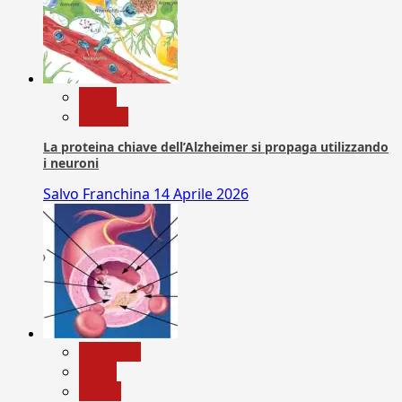
News
Ricerca
La proteina chiave dell’Alzheimer si propaga utilizzando
i neuroni
Salvo Franchina
14 Aprile 2026
Medicina
News
Salute