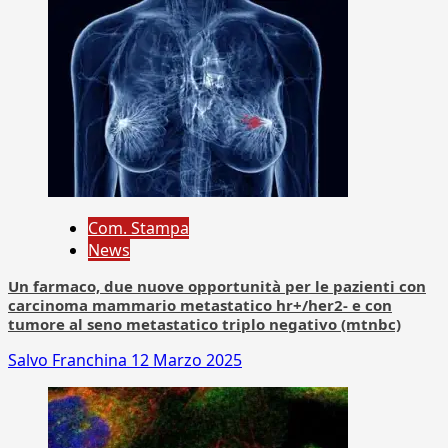
Com. Stampa
News
Un farmaco, due nuove opportunità per le pazienti con
carcinoma mammario metastatico hr+/her2- e con
tumore al seno metastatico triplo negativo (mtnbc)
Salvo Franchina
12 Marzo 2025