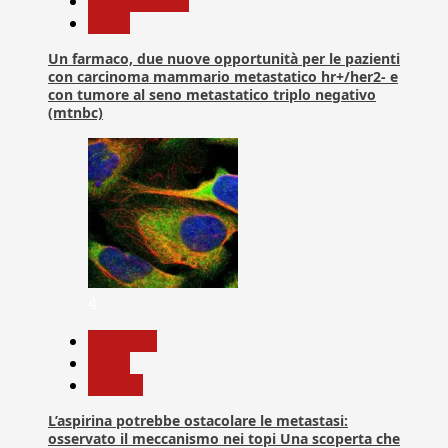
Com. Stampa
News
Un farmaco, due nuove opportunità per le pazienti
con carcinoma mammario metastatico hr+/her2- e
con tumore al seno metastatico triplo negativo
(mtnbc)
4
Medicina
News
Ricerca
L’aspirina potrebbe ostacolare le metastasi:
osservato il meccanismo nei topi Una scoperta che