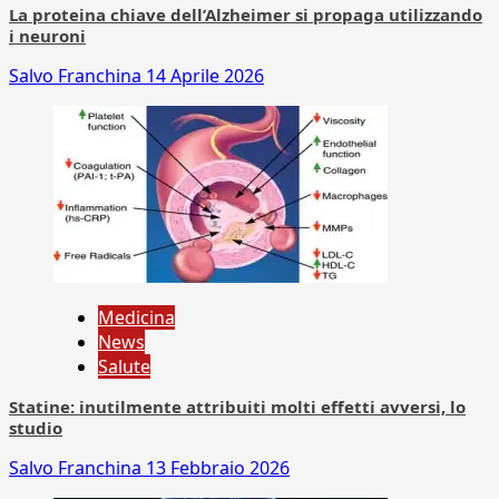
La proteina chiave dell’Alzheimer si propaga utilizzando
i neuroni
Salvo Franchina
14 Aprile 2026
Medicina
News
Salute
Statine: inutilmente attribuiti molti effetti avversi, lo
studio
Salvo Franchina
13 Febbraio 2026