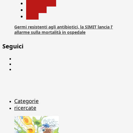
Com. Stampa
Medicina
News
Germi resistenti agli antibiotici, la SIMIT lancia l’
allarme sulla mortalità in ospedale
Seguici
Facebook
Linkedin
X
Categorie
ricercate