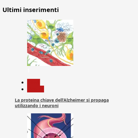
Ultimi inserimenti
1
News
Ricerca
La proteina chiave dell’Alzheimer si propaga
utilizzando i neuroni