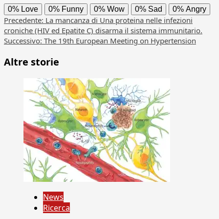
0%
Love
0%
Funny
0%
Wow
0%
Sad
0%
Angry
Navigazione
Precedente:
La mancanza di Una proteina nelle infezioni
croniche (HIV ed Epatite C) disarma il sistema immunitario.
articolo
Successivo:
The 19th European Meeting on Hypertension
Altre storie
News
Ricerca