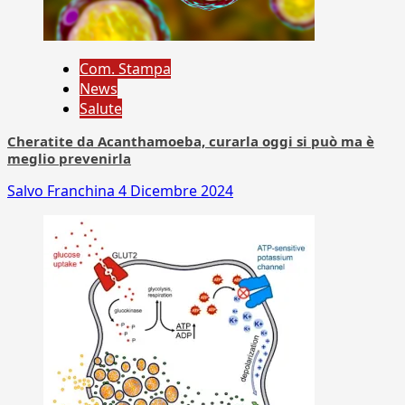
Com. Stampa
News
Salute
Cheratite da Acanthamoeba, curarla oggi si può ma è
meglio prevenirla
Salvo Franchina
4 Dicembre 2024