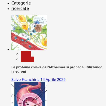
Categorie
ricercate
News
Ricerca
La proteina chiave dell’Alzheimer si propaga utilizzando
i neuroni
Salvo Franchina
14 Aprile 2026