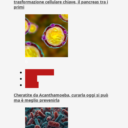
trasformazione cellulare chiave, il pancreas tra i
primi
6
Com. Stampa
News
Salute
Cheratite da Acanthamoeba, curarla oggi si può
ma è meglio prevenirla