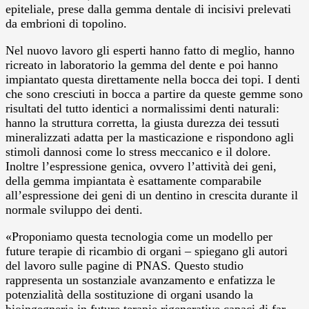
epiteliale, prese dalla gemma dentale di incisivi prelevati
da embrioni di topolino.
Nel nuovo lavoro gli esperti hanno fatto di meglio, hanno
ricreato in laboratorio la gemma del dente e poi hanno
impiantato questa direttamente nella bocca dei topi. I denti
che sono cresciuti in bocca a partire da queste gemme sono
risultati del tutto identici a normalissimi denti naturali:
hanno la struttura corretta, la giusta durezza dei tessuti
mineralizzati adatta per la masticazione e rispondono agli
stimoli dannosi come lo stress meccanico e il dolore.
Inoltre l’espressione genica, ovvero l’attività dei geni,
della gemma impiantata è esattamente comparabile
all’espressione dei geni di un dentino in crescita durante il
normale sviluppo dei denti.
«Proponiamo questa tecnologia come un modello per
future terapie di ricambio di organi – spiegano gli autori
del lavoro sulle pagine di PNAS. Questo studio
rappresenta un sostanziale avanzamento e enfatizza le
potenzialità della sostituzione di organi usando la
bioingegneria in future terapie rigenerative capaci di far