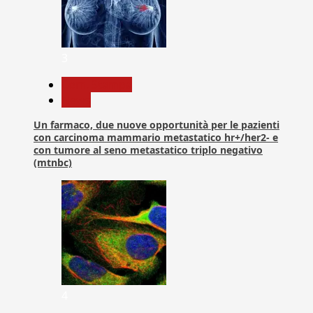
3
Com. Stampa
News
Un farmaco, due nuove opportunità per le pazienti
con carcinoma mammario metastatico hr+/her2- e
con tumore al seno metastatico triplo negativo
(mtnbc)
4