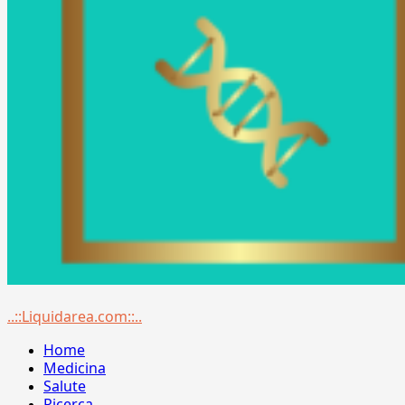
Menu
..::Liquidarea.com::..
principale
Home
Medicina
Salute
Ricerca