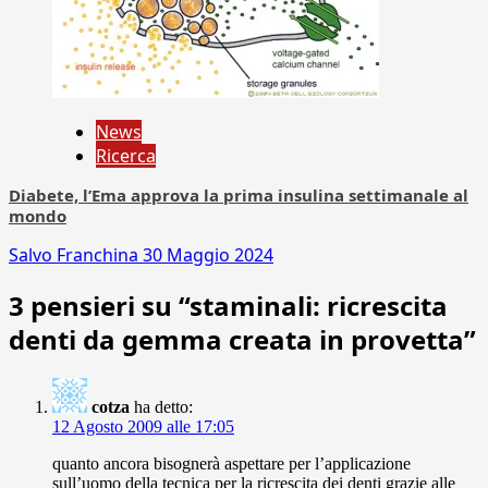
News
Ricerca
Diabete, l’Ema approva la prima insulina settimanale al
mondo
Salvo Franchina
30 Maggio 2024
3 pensieri su “
staminali: ricrescita
denti da gemma creata in provetta
”
cotza
ha detto:
12 Agosto 2009 alle 17:05
quanto ancora bisognerà aspettare per l’applicazione
sull’uomo della tecnica per la ricrescita dei denti grazie alle