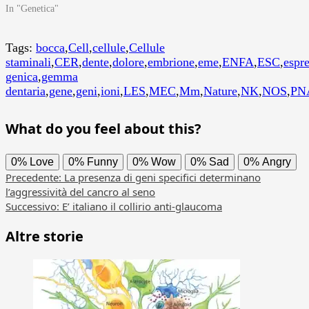
In "Genetica"
Tags:
bocca
,
Cell
,
cellule
,
Cellule
staminali
,
CER
,
dente
,
dolore
,
embrione
,
eme
,
ENFA
,
ESC
,
espr
genica
,
gemma
dentaria
,
gene
,
geni
,
ioni
,
LES
,
MEC
,
Mm
,
Nature
,
NK
,
NOS
,
PN
What do you feel about this?
0%
Love
0%
Funny
0%
Wow
0%
Sad
0%
Angry
Navigazione
Precedente:
La presenza di geni specifici determinano
l’aggressività del cancro al seno
articolo
Successivo:
E’ italiano il collirio anti-glaucoma
Altre storie