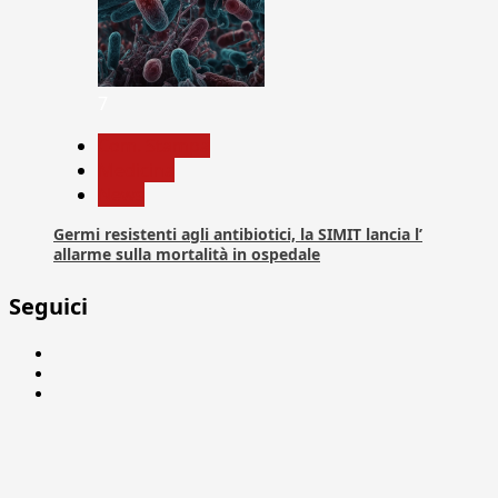
7
Com. Stampa
Medicina
News
Germi resistenti agli antibiotici, la SIMIT lancia l’
allarme sulla mortalità in ospedale
Seguici
Facebook
Linkedin
X