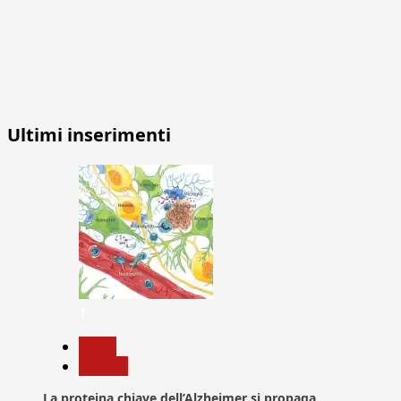
Ultimi inserimenti
1
News
Ricerca
La proteina chiave dell’Alzheimer si propaga