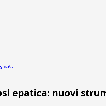
agnostici
si epatica: nuovi stru