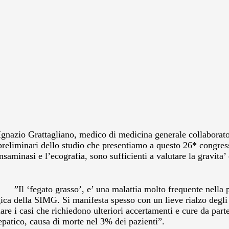
tor Ignazio Grattagliano, medico di medicina generale collaborat
preliminari dello studio che presentiamo a questo 26* congres
aminasi e l’ecografia, sono sufficienti a valutare la gravita’ e
”Il ‘fegato grasso’, e’ una malattia molto frequente nella
gica della SIMG. Si manifesta spesso con un lieve rialzo degl
duare i casi che richiedono ulteriori accertamenti e cure da pa
 epatico, causa di morte nel 3% dei pazienti”.