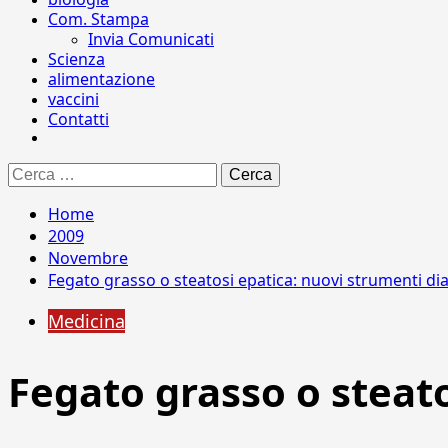
Com. Stampa
Invia Comunicati
Scienza
alimentazione
vaccini
Contatti
Ricerca
per:
Home
2009
Novembre
Fegato grasso o steatosi epatica: nuovi strumenti di
Medicina
Fegato grasso o steato