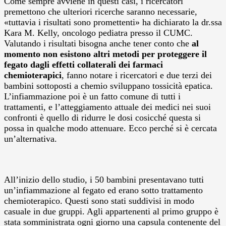
Come sempre avviene in questi casi, i ricercatori
premettono che ulteriori ricerche saranno necessarie,
«tuttavia i risultati sono promettenti» ha dichiarato la dr.ssa
Kara M. Kelly, oncologo pediatra presso il CUMC.
Valutando i risultati bisogna anche tener conto che
al
momento non esistono altri metodi per proteggere il
fegato dagli effetti collaterali dei farmaci
chemioterapici
, fanno notare i ricercatori e due terzi dei
bambini sottoposti a chemio sviluppano tossicità epatica.
L’infiammazione poi è un fatto comune di tutti i
trattamenti, e l’atteggiamento attuale dei medici nei suoi
confronti è quello di ridurre le dosi cosicché questa si
possa in qualche modo attenuare. Ecco perché si è cercata
un’alternativa.
All’inizio dello studio, i 50 bambini presentavano tutti
un’infiammazione al fegato ed erano sotto trattamento
chemioterapico. Questi sono stati suddivisi in modo
casuale in due gruppi. Agli appartenenti al primo gruppo è
stata somministrata ogni giorno una capsula contenente del