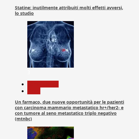
Statine: inutilmente attribuiti molti effetti avversi,
lo studio
3
Com. Stampa
News
Un farmaco, due nuove opportunità per le pazienti
con carcinoma mammario metastatico hr+/her2- e
con tumore al seno metastatico triplo negativo
(mtnbc)