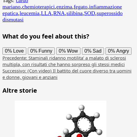
Tags:
cardo
mariano
,
chemioterapici
,
enzima
,
fegato
,
infiammazione
epatica
,
leucemia
,
LLA
,
RNA
,
silibina
,
SOD
,
superossido
dismutasi
What do you feel about this?
0%
Love
0%
Funny
0%
Wow
0%
Sad
0%
Angry
Navigazione
Precedente:
Staminali ridanno motilita’ a malato di sclerosi
multipla, con risultati che hanno sorpreso gli stessi medici
articolo
Successivo:
(Con video) Il battito del cuore diverso tra uomini
e donne, giovani e anziani
Altre storie