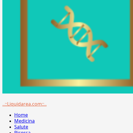
Menu
..::Liquidarea.com::..
principale
Home
Medicina
Salute
Ricerca