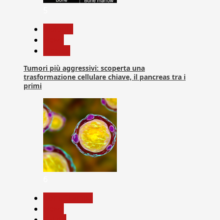
5
biologia
News
Ricerca
Tumori più aggressivi: scoperta una
trasformazione cellulare chiave, il pancreas tra i
primi
6
Com. Stampa
News
Salute