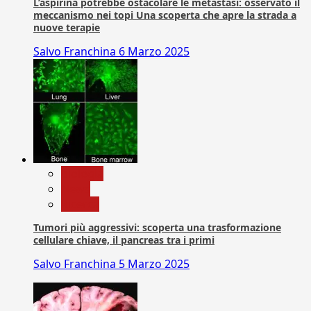
L’aspirina potrebbe ostacolare le metastasi: osservato il
meccanismo nei topi Una scoperta che apre la strada a
nuove terapie
Salvo Franchina
6 Marzo 2025
biologia
News
Ricerca
Tumori più aggressivi: scoperta una trasformazione
cellulare chiave, il pancreas tra i primi
Salvo Franchina
5 Marzo 2025