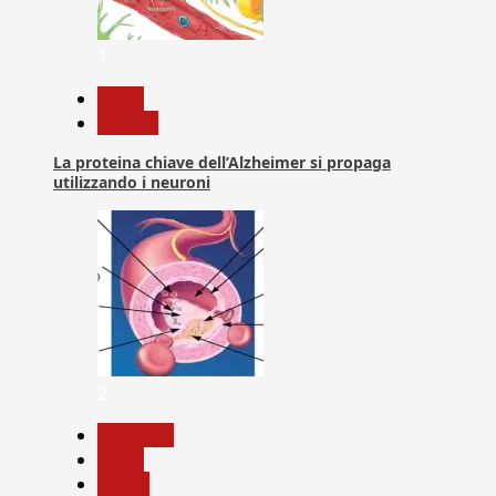
1
News
Ricerca
La proteina chiave dell’Alzheimer si propaga
utilizzando i neuroni
2
Medicina
News
Salute