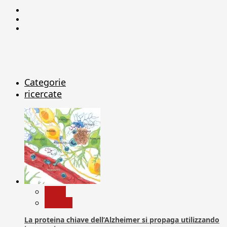
Facebook
Linkedin
X
Categorie
ricercate
News
Ricerca
La proteina chiave dell’Alzheimer si propaga utilizzando