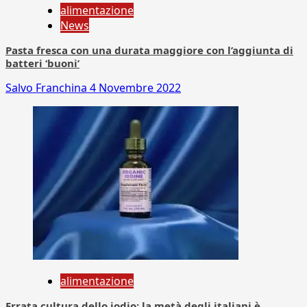
alimentazione
News
Pasta fresca con una durata maggiore con l’aggiunta di
batteri ‘buoni’
Salvo Franchina
4 Novembre 2022
alimentazione
Errata cultura dello iodio: la metà degli italiani è