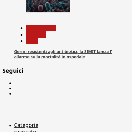
7
Com. Stampa
Medicina
News
Germi resistenti agli antibiotici, la SIMIT lancia l’
allarme sulla mortalità in ospedale
Seguici
Facebook
Linkedin
X
Categorie
ricercate