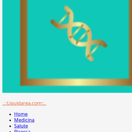
Menu
..::Liquidarea.com::..
principale
Home
Medicina
Salute
Ricerca