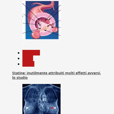
2
Medicina
News
Salute
Statine: inutilmente attribuiti molti effetti avversi,
lo studio