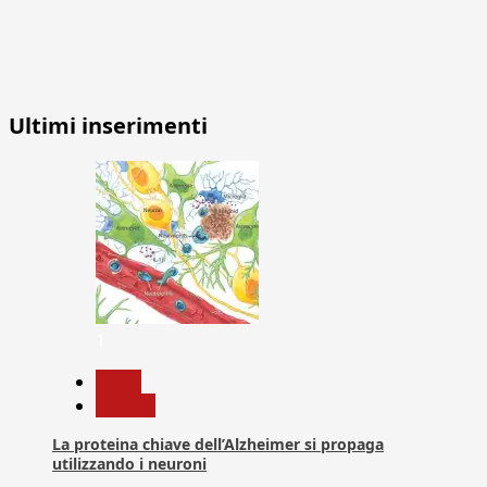
Ultimi inserimenti
1
News
Ricerca
La proteina chiave dell’Alzheimer si propaga
utilizzando i neuroni