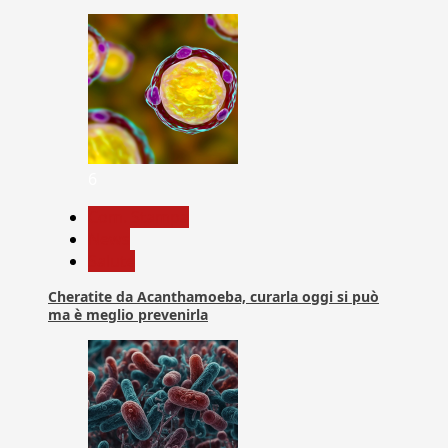
6
Com. Stampa
News
Salute
Cheratite da Acanthamoeba, curarla oggi si può
ma è meglio prevenirla