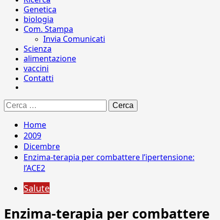
Genetica
biologia
Com. Stampa
Invia Comunicati
Scienza
alimentazione
vaccini
Contatti
Ricerca
per:
Home
2009
Dicembre
Enzima-terapia per combattere l’ipertensione:
l’ACE2
Salute
Enzima-terapia per combattere