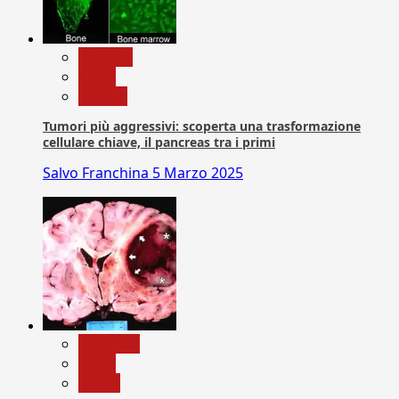
biologia
News
Ricerca
Tumori più aggressivi: scoperta una trasformazione
cellulare chiave, il pancreas tra i primi
Salvo Franchina
5 Marzo 2025
Medicina
News
Salute