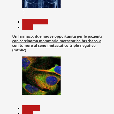
3
Com. Stampa
News
Un farmaco, due nuove opportunità per le pazienti
con carcinoma mammario metastatico hr+/her2- e
con tumore al seno metastatico triplo negativo
(mtnbc)
4
Medicina
News