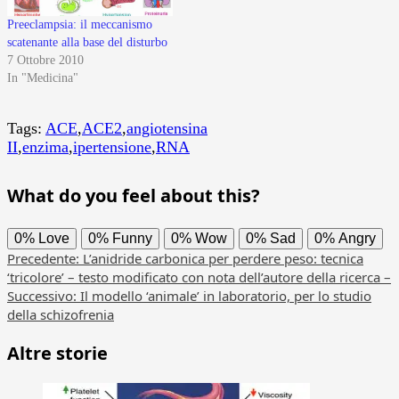
Preeclampsia: il meccanismo
scatenante alla base del disturbo
7 Ottobre 2010
In "Medicina"
Tags:
ACE
,
ACE2
,
angiotensina
II
,
enzima
,
ipertensione
,
RNA
What do you feel about this?
0%
Love
0%
Funny
0%
Wow
0%
Sad
0%
Angry
Navigazione
Precedente:
L’anidride carbonica per perdere peso: tecnica
‘tricolore’ – testo modificato con nota dell’autore della ricerca –
articolo
Successivo:
Il modello ‘animale’ in laboratorio, per lo studio
della schizofrenia
Altre storie