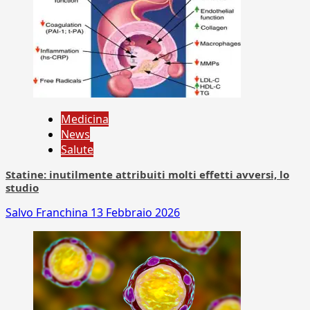
Medicina
News
Salute
Statine: inutilmente attribuiti molti effetti avversi, lo
studio
Salvo Franchina
13 Febbraio 2026