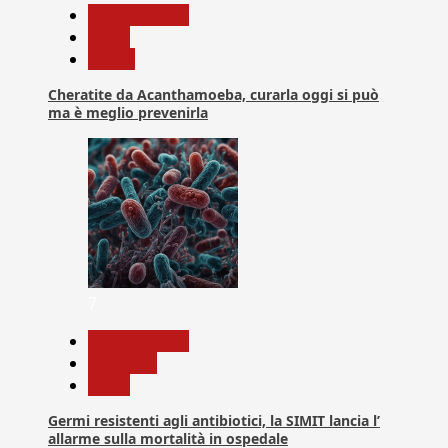
Com. Stampa
News
Salute
Cheratite da Acanthamoeba, curarla oggi si può
ma è meglio prevenirla
7
Com. Stampa
Medicina
News
Germi resistenti agli antibiotici, la SIMIT lancia l’
allarme sulla mortalità in ospedale