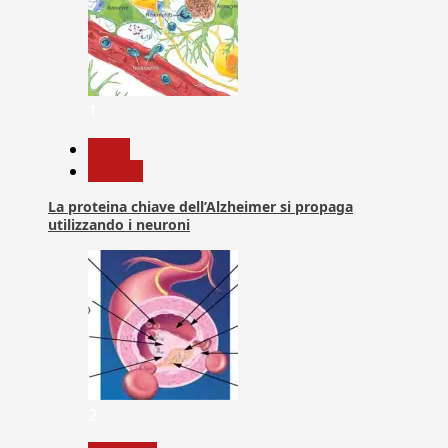
1
News
Ricerca
La proteina chiave dell’Alzheimer si propaga
utilizzando i neuroni
2