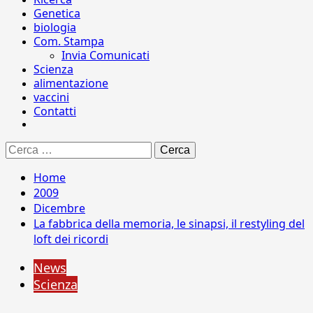
Genetica
biologia
Com. Stampa
Invia Comunicati
Scienza
alimentazione
vaccini
Contatti
Ricerca
per:
Home
2009
Dicembre
La fabbrica della memoria, le sinapsi, il restyling del
loft dei ricordi
News
Scienza