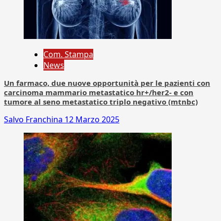
Com. Stampa
News
Un farmaco, due nuove opportunità per le pazienti con
carcinoma mammario metastatico hr+/her2- e con
tumore al seno metastatico triplo negativo (mtnbc)
Salvo Franchina
12 Marzo 2025