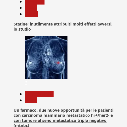
Medicina
News
Salute
Statine: inutilmente attribuiti molti effetti avversi,
lo studio
3
Com. Stampa
News
Un farmaco, due nuove opportunità per le pazienti
con carcinoma mammario metastatico hr+/her2- e
con tumore al seno metastatico triplo negativo
(mtnbc)