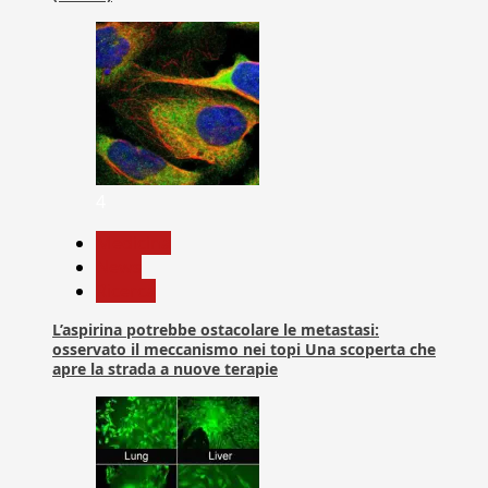
4
Medicina
News
Ricerca
L’aspirina potrebbe ostacolare le metastasi:
osservato il meccanismo nei topi Una scoperta che
apre la strada a nuove terapie