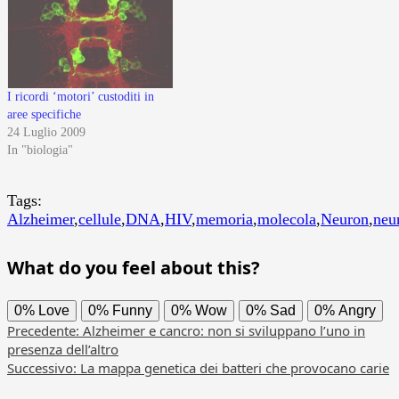
I ricordi ‘motori’ custoditi in
aree specifiche
24 Luglio 2009
In "biologia"
Tags:
Alzheimer
,
cellule
,
DNA
,
HIV
,
memoria
,
molecola
,
Neuron
,
neu
What do you feel about this?
0%
Love
0%
Funny
0%
Wow
0%
Sad
0%
Angry
Navigazione
Precedente:
Alzheimer e cancro: non si sviluppano l’uno in
presenza dell’altro
articolo
Successivo:
La mappa genetica dei batteri che provocano carie