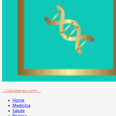
Menu
..::Liquidarea.com::..
principale
Home
Medicina
Salute
Ricerca