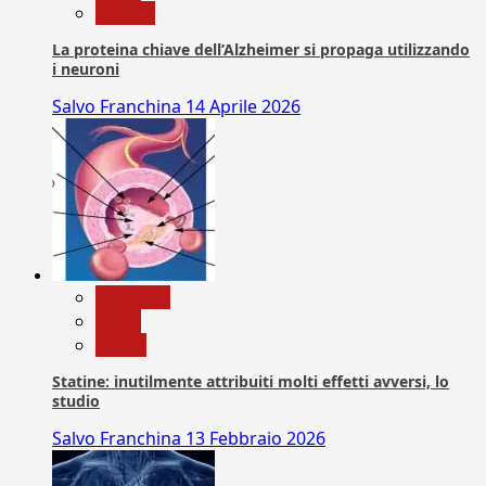
Ricerca
La proteina chiave dell’Alzheimer si propaga utilizzando
i neuroni
Salvo Franchina
14 Aprile 2026
Medicina
News
Salute
Statine: inutilmente attribuiti molti effetti avversi, lo
studio
Salvo Franchina
13 Febbraio 2026