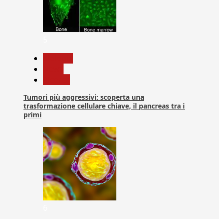
5
biologia
News
Ricerca
Tumori più aggressivi: scoperta una
trasformazione cellulare chiave, il pancreas tra i
primi
6