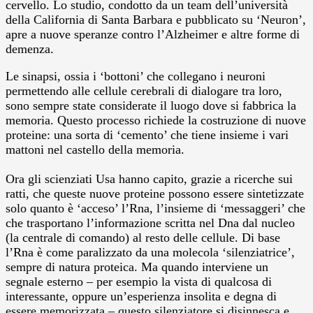
cervello. Lo studio, condotto da un team dell’università
della California di Santa Barbara e pubblicato su ‘Neuron’,
apre a nuove speranze contro l’Alzheimer e altre forme di
demenza.
Le sinapsi, ossia i ‘bottoni’ che collegano i neuroni
permettendo alle cellule cerebrali di dialogare tra loro,
sono sempre state considerate il luogo dove si fabbrica la
memoria. Questo processo richiede la costruzione di nuove
proteine: una sorta di ‘cemento’ che tiene insieme i vari
mattoni nel castello della memoria.
Ora gli scienziati Usa hanno capito, grazie a ricerche sui
ratti, che queste nuove proteine possono essere sintetizzate
solo quanto è ‘acceso’ l’Rna, l’insieme di ‘messaggeri’ che
che trasportano l’informazione scritta nel Dna dal nucleo
(la centrale di comando) al resto delle cellule. Di base
l’Rna è come paralizzato da una molecola ‘silenziatrice’,
sempre di natura proteica. Ma quando interviene un
segnale esterno – per esempio la vista di qualcosa di
interessante, oppure un’esperienza insolita e degna di
essere memorizzata – questo silenziatore si disinnesca e