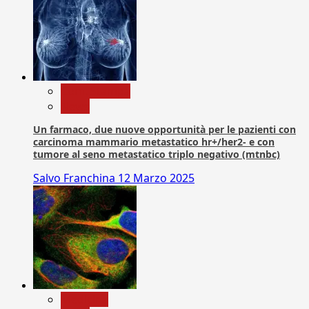
Com. Stampa
News
Un farmaco, due nuove opportunità per le pazienti con
carcinoma mammario metastatico hr+/her2- e con
tumore al seno metastatico triplo negativo (mtnbc)
Salvo Franchina
12 Marzo 2025
Medicina