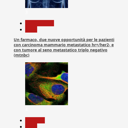
3
Com. Stampa
News
Un farmaco, due nuove opportunità per le pazienti
con carcinoma mammario metastatico hr+/her2- e
con tumore al seno metastatico triplo negativo
(mtnbc)
4
Medicina
News