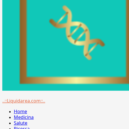
Menu
..::Liquidarea.com::..
principale
Home
Medicina
Salute
Ricerca