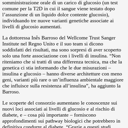
somministrazione orale di un carico di glucosio (un test
comune per la T2D in cui il sangue viene testato dopo
l’assunzione di un liquido dolce contente glucosio),
individuando tre nuove varianti genetiche associate ai
livelli di glucosio aumentati.
La dottoressa Inês Barroso del Wellcome Trust Sanger
Institute nel Regno Unito e il suo team si dicono
soddisfatti dei risultati, ma sono sorpresi di aver scoperto
solo una forte associazione con i livelli di insulina. “Non
riteniamo che si tratti di una differenza tecnica, ma che la
genetica ci stia informando che le due misurazioni –
insulina e glucosio – hanno diverse architetture con meno
geni, varianti più rare o un’influenza ambientale maggiore
che influisce sulla resistenza all’insulina”, ha aggiunto la
Barroso.
Le scoperte del consorzio aumentano le conoscenze sui
nuovi loci associati ai livelli di glucosio e al rischio di
diabete, e – cosa più importante – forniscono
approfondimenti sui pathway biologici che potrebbero in
definitiva condurre al diabete. “Grazie a questi studi