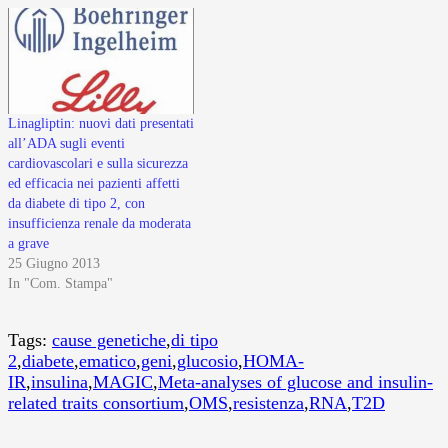
Linagliptin: nuovi dati presentati
all’ADA sugli eventi
cardiovascolari e sulla sicurezza
ed efficacia nei pazienti affetti
da diabete di tipo 2, con
insufficienza renale da moderata
a grave
25 Giugno 2013
In "Com. Stampa"
Tags:
cause genetiche
,
di tipo
2
,
diabete
,
ematico
,
geni
,
glucosio
,
HOMA-
IR
,
insulina
,
MAGIC
,
Meta-analyses of glucose and insulin-
related traits consortium
,
OMS
,
resistenza
,
RNA
,
T2D