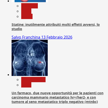
Medicina
News
Salute
Statine: inutilmente attribuiti molti effetti avversi, lo
studio
Salvo Franchina
13 Febbraio 2026
Com. Stampa
News
Un farmaco, due nuove opportunità per le pazienti con
carcinoma mammario metastatico hr+/her2- e con
tumore al seno metastatico triplo negativo (mtnbc)