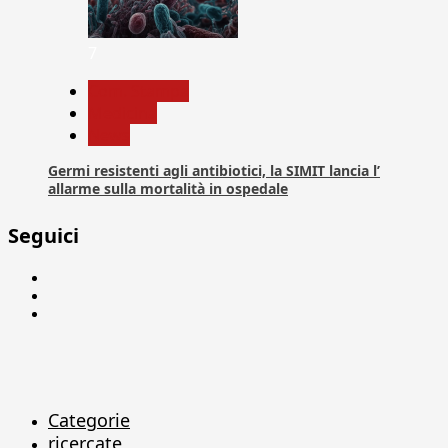
7
Com. Stampa
Medicina
News
Germi resistenti agli antibiotici, la SIMIT lancia l’
allarme sulla mortalità in ospedale
Seguici
Facebook
Linkedin
X
Categorie
ricercate