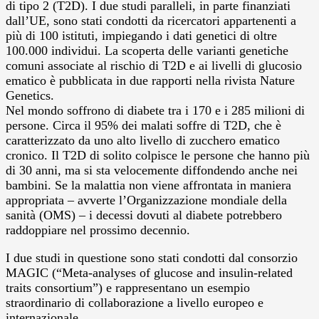
di tipo 2 (T2D). I due studi paralleli, in parte finanziati
dall’UE, sono stati condotti da ricercatori appartenenti a
più di 100 istituti, impiegando i dati genetici di oltre
100.000 individui. La scoperta delle varianti genetiche
comuni associate al rischio di T2D e ai livelli di glucosio
ematico è pubblicata in due rapporti nella rivista Nature
Genetics.
Nel mondo soffrono di diabete tra i 170 e i 285 milioni di
persone. Circa il 95% dei malati soffre di T2D, che è
caratterizzato da uno alto livello di zucchero ematico
cronico. Il T2D di solito colpisce le persone che hanno più
di 30 anni, ma si sta velocemente diffondendo anche nei
bambini. Se la malattia non viene affrontata in maniera
appropriata – avverte l’Organizzazione mondiale della
sanità (OMS) – i decessi dovuti al diabete potrebbero
raddoppiare nel prossimo decennio.
I due studi in questione sono stati condotti dal consorzio
MAGIC (“Meta-analyses of glucose and insulin-related
traits consortium”) e rappresentano un esempio
straordinario di collaborazione a livello europeo e
internazionale.