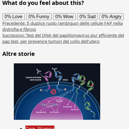
What do you feel about this?
0%
Love
0%
Funny
0%
Wow
0%
Sad
0%
Angry
Navigazione
Precedente:
Il duplice ruolo (ambiguo) delle cellule FAP nella
distrofia e fibrosi
articolo
Successivo:
Test del DNA del papillomavirus piu’ efficiente del
pap test, per prevenire tumori del collo dell’utero
Altre storie
Com. Stampa