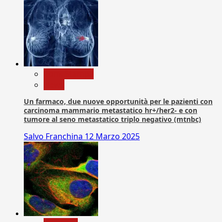
Com. Stampa
News
Un farmaco, due nuove opportunità per le pazienti con
carcinoma mammario metastatico hr+/her2- e con
tumore al seno metastatico triplo negativo (mtnbc)
Salvo Franchina
12 Marzo 2025