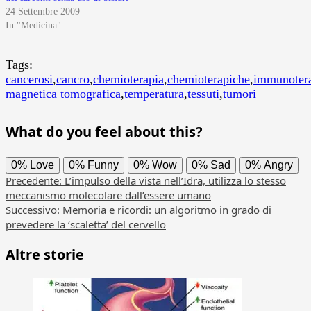
24 Settembre 2009
In "Medicina"
Tags:
cancerosi
,
cancro
,
chemioterapia
,
chemioterapiche
,
immunoter
magnetica tomografica
,
temperatura
,
tessuti
,
tumori
What do you feel about this?
0%
Love
0%
Funny
0%
Wow
0%
Sad
0%
Angry
Navigazione
Precedente:
L’impulso della vista nell’Idra, utilizza lo stesso
meccanismo molecolare dall’essere umano
articolo
Successivo:
Memoria e ricordi: un algoritmo in grado di
prevedere la ‘scaletta’ del cervello
Altre storie