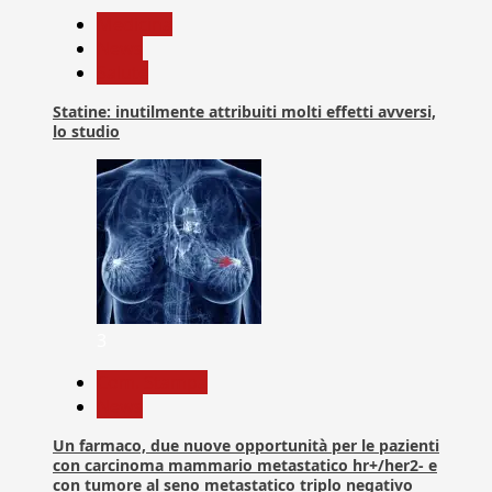
Medicina
News
Salute
Statine: inutilmente attribuiti molti effetti avversi,
lo studio
3
Com. Stampa
News
Un farmaco, due nuove opportunità per le pazienti
con carcinoma mammario metastatico hr+/her2- e
con tumore al seno metastatico triplo negativo