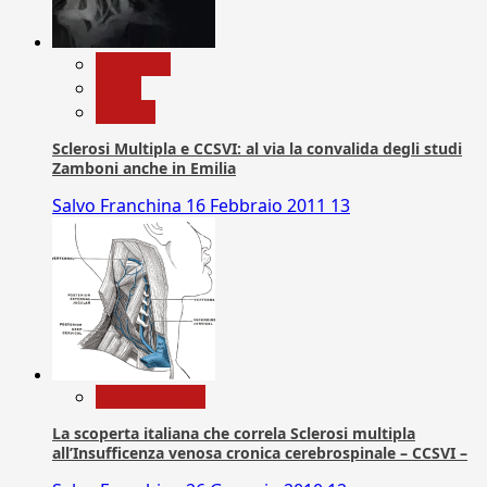
Medicina
News
Ricerca
Sclerosi Multipla e CCSVI: al via la convalida degli studi
Zamboni anche in Emilia
Salvo Franchina
16 Febbraio 2011
13
Com. Stampa
La scoperta italiana che correla Sclerosi multipla
all’Insufficenza venosa cronica cerebrospinale – CCSVI –