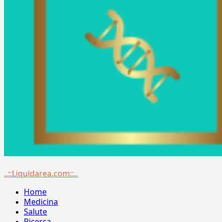
Menu
..::Liquidarea.com::..
principale
Home
Medicina
Salute
Ricerca