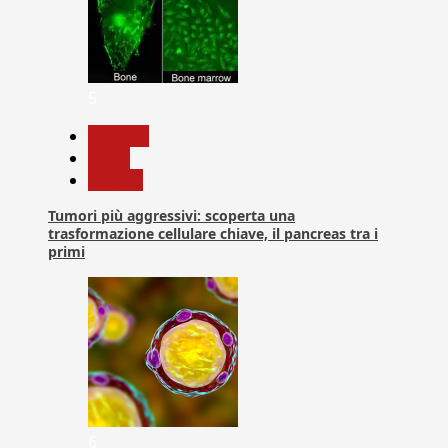
5
biologia
News
Ricerca
Tumori più aggressivi: scoperta una
trasformazione cellulare chiave, il pancreas tra i
primi
6