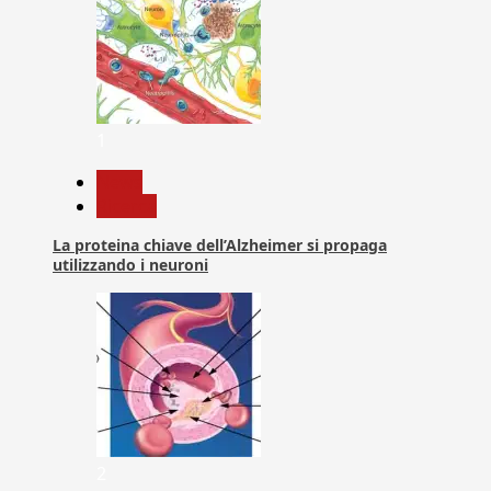
1
News
Ricerca
La proteina chiave dell’Alzheimer si propaga
utilizzando i neuroni
2