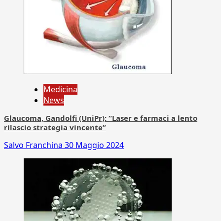
Medicina
News
Glaucoma, Gandolfi (UniPr): “Laser e farmaci a lento
rilascio strategia vincente”
Salvo Franchina
30 Maggio 2024