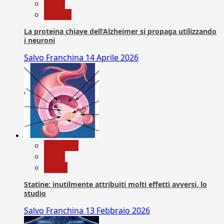
News
Ricerca
La proteina chiave dell’Alzheimer si propaga utilizzando
i neuroni
Salvo Franchina
14 Aprile 2026
Medicina
News
Salute
Statine: inutilmente attribuiti molti effetti avversi, lo
studio
Salvo Franchina
13 Febbraio 2026