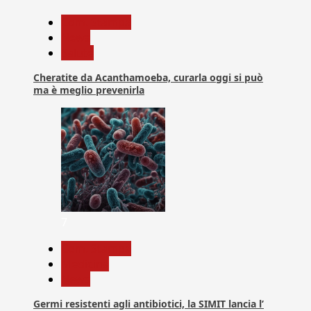
Com. Stampa
News
Salute
Cheratite da Acanthamoeba, curarla oggi si può
ma è meglio prevenirla
7
Com. Stampa
Medicina
News
Germi resistenti agli antibiotici, la SIMIT lancia l’