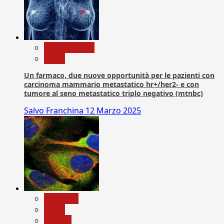
Com. Stampa
News
Un farmaco, due nuove opportunità per le pazienti con
carcinoma mammario metastatico hr+/her2- e con
tumore al seno metastatico triplo negativo (mtnbc)
Salvo Franchina
12 Marzo 2025
Medicina
News
Ricerca