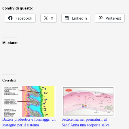
Condividi questo:
Facebook
X
LinkedIn
Pinterest
Mi piace:
Correlati
Batteri probiotici e formaggi: un
Setticemia nei prematuri: al
sostegno per il sistema
Sant’Anna una scoperta salva