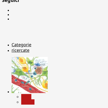
Seguici
Facebook
Linkedin
X
Categorie
ricercate
News
Ricerca