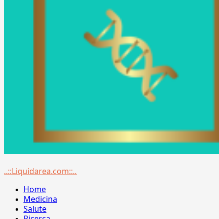
Menu
..::Liquidarea.com::..
principale
Home
Medicina
Salute
Ricerca