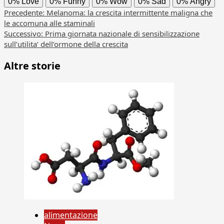
0%
Love
0%
Funny
0%
Wow
0%
Sad
0%
Angry
Navigazione
Precedente:
Melanoma: la crescita intermittente maligna che
le accomuna alle staminali
articolo
Successivo:
Prima giornata nazionale di sensibilizzazione
sull’utilita’ dell’ormone della crescita
Altre storie
alimentazione