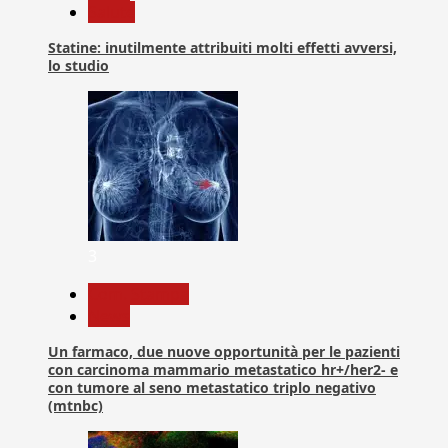
Salute
Statine: inutilmente attribuiti molti effetti avversi,
lo studio
3
Com. Stampa
News
Un farmaco, due nuove opportunità per le pazienti
con carcinoma mammario metastatico hr+/her2- e
con tumore al seno metastatico triplo negativo
(mtnbc)