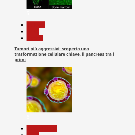
5
biologia
News
Ricerca
Tumori più aggressivi: scoperta una
trasformazione cellulare chiave, il pancreas tra i
primi
6
Com. Stampa