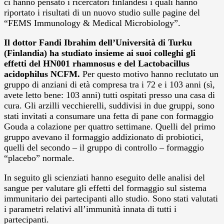
ci hanno pensato i ricercatori finlandesi i quali hanno
riportato i risultati di un nuovo studio sulle pagine del
“FEMS Immunology & Medical Microbiology”.
Il dottor Fandi Ibrahim dell’Università di Turku
(Finlandia) ha studiato insieme ai suoi colleghi gli
effetti del HN001 rhamnosus e del Lactobacillus
acidophilus NCFM.
Per questo motivo hanno reclutato un
gruppo di anziani di età compresa tra i 72 e i 103 anni (sì,
avete letto bene: 103 anni) tutti ospitati presso una casa di
cura. Gli arzilli vecchierelli, suddivisi in due gruppi, sono
stati invitati a consumare una fetta di pane con formaggio
Gouda a colazione per quattro settimane. Quelli del primo
gruppo avevano il formaggio addizionato di probiotici,
quelli del secondo – il gruppo di controllo – formaggio
“placebo” normale.
In seguito gli scienziati hanno eseguito delle analisi del
sangue per valutare gli effetti del formaggio sul sistema
immunitario dei partecipanti allo studio. Sono stati valutati
i parametri relativi all’immunità innata di tutti i
partecipanti.