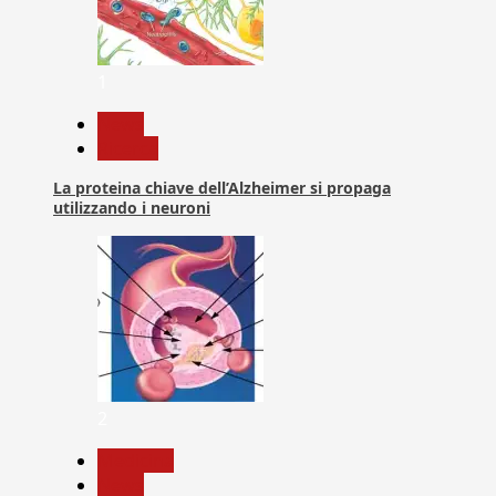
1
News
Ricerca
La proteina chiave dell’Alzheimer si propaga
utilizzando i neuroni
2
Medicina
News