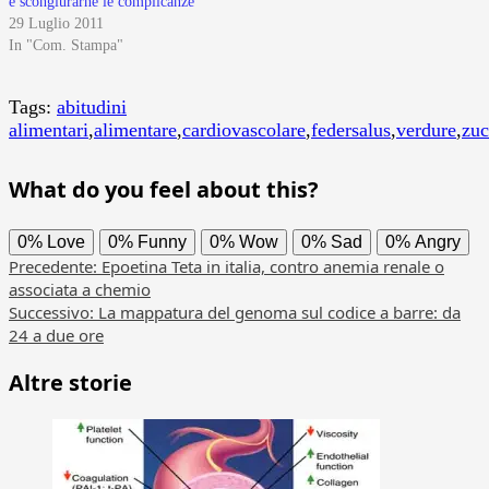
e scongiurarne le complicanze
29 Luglio 2011
In "Com. Stampa"
Tags:
abitudini
alimentari
,
alimentare
,
cardiovascolare
,
federsalus
,
verdure
,
zuc
What do you feel about this?
0%
Love
0%
Funny
0%
Wow
0%
Sad
0%
Angry
Navigazione
Precedente:
Epoetina Teta in italia, contro anemia renale o
associata a chemio
articolo
Successivo:
La mappatura del genoma sul codice a barre: da
24 a due ore
Altre storie