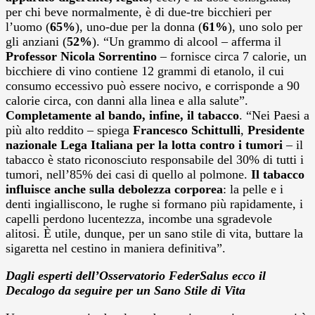
per chi beve normalmente, è di due-tre bicchieri per
l’uomo (
65%
), uno-due per la donna (
61%
), uno solo per
gli anziani (
52%
). “Un grammo di alcool – afferma il
Professor Nicola Sorrentino
– fornisce circa 7 calorie, un
bicchiere di vino contiene 12 grammi di etanolo, il cui
consumo eccessivo può essere nocivo, e corrisponde a 90
calorie circa, con danni alla linea e alla salute”.
Completamente al bando, infine, il tabacco
. “Nei Paesi a
più alto reddito – spiega
Francesco Schittulli
,
Presidente
nazionale Lega Italiana per la lotta contro i tumori
– il
tabacco è stato riconosciuto responsabile del 30% di tutti i
tumori, nell’85% dei casi di quello al polmone.
Il tabacco
influisce anche sulla debolezza corporea
: la pelle e i
denti ingialliscono, le rughe si formano più rapidamente, i
capelli perdono lucentezza, incombe una sgradevole
alitosi. È utile, dunque, per un sano stile di vita, buttare la
sigaretta nel cestino in maniera definitiva”.
Dagli esperti dell’Osservatorio FederSalus ecco il
Decalogo da seguire per un Sano Stile di Vita