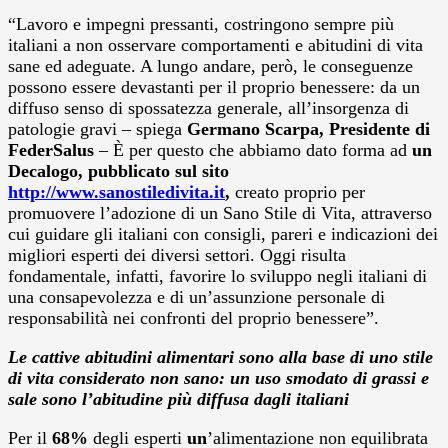
“Lavoro e impegni pressanti,
costringono sempre più
italiani a non osservare comportamenti e abitudini di vita
sane ed adeguate. A lungo andare, però, le conseguenze
possono essere devastanti per il proprio benessere: da un
diffuso senso di spossatezza generale, all’insorgenza di
patologie gravi – spiega
Germano Scarpa, Presidente di
FederSalus
– È per questo che abbiamo dato forma ad
un
Decalogo, pubblicato sul sito
http://www.sanostiledivita.it
,
creato proprio per
promuovere l’adozione di un Sano Stile di Vita, attraverso
cui guidare gli italiani con consigli, pareri e indicazioni dei
migliori esperti dei diversi settori. Oggi risulta
fondamentale, infatti, favorire lo sviluppo negli italiani di
una consapevolezza e di un’assunzione personale di
responsabilità nei confronti del proprio benessere”.
Le cattive abitudini alimentari sono alla base di uno stile
di vita considerato non sano: un uso smodato di grassi e
sale sono l’abitudine più diffusa dagli italiani
Per il
68%
degli esperti
un
’alimentazione non equilibrata