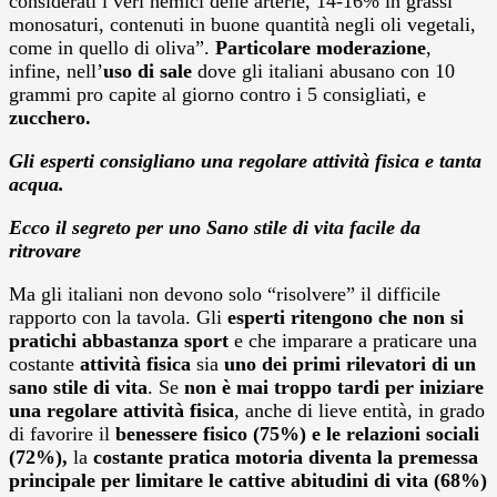
considerati i veri nemici delle arterie, 14-16% in grassi
monosaturi, contenuti in buone quantità negli oli vegetali,
come in quello di oliva”.
Particolare moderazione
,
infine, nell’
uso di sale
dove gli italiani abusano con 10
grammi pro capite al giorno contro i 5 consigliati, e
zucchero.
Gli esperti consigliano una regolare attività fisica e tanta
acqua.
Ecco il segreto per uno Sano stile di vita facile da
ritrovare
Ma gli italiani non devono solo “risolvere” il difficile
rapporto con la tavola. Gli
esperti ritengono che non si
pratichi abbastanza sport
e che imparare a praticare una
costante
attività fisica
sia
uno dei primi rilevatori di un
sano stile di vita
. Se
non è mai troppo tardi per iniziare
una regolare attività fisica
, anche di lieve entità, in grado
di favorire il
benessere fisico (75%) e le relazioni sociali
(72%),
la
costante pratica motoria diventa la premessa
principale per limitare le cattive abitudini di vita (68%)