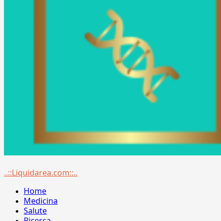
Menu
..::Liquidarea.com::..
principale
Home
Medicina
Salute
Ricerca