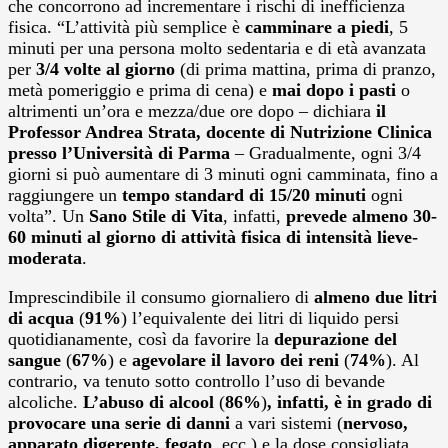
che concorrono ad incrementare i rischi di inefficienza
fisica. “L’attività più semplice è
camminare
a piedi
, 5
minuti per una persona molto sedentaria e di età avanzata
per
3/4 volte al giorno
(di prima mattina, prima di pranzo,
metà pomeriggio e prima di cena) e
mai dopo i pasti
o
altrimenti un’ora e mezza/due ore dopo – dichiara
il
Professor Andrea Strata, docente di Nutrizione Clinica
presso l’Università di Parma
– Gradualmente, ogni 3/4
giorni si può aumentare di 3 minuti ogni camminata, fino a
raggiungere un
tempo standard di 15/20 minuti
ogni
volta”. Un
Sano Stile di Vita
, infatti,
prevede almeno 30-
60 minuti al giorno di attività fisica di intensità lieve-
moderata
.
Imprescindibile il consumo giornaliero di
almeno due litri
di acqua
(
91%
) l’equivalente dei litri di liquido persi
quotidianamente, così da favorire la
depurazione del
sangue
(
67%
) e
agevolare il lavoro dei reni
(
74%
). Al
contrario, va tenuto sotto controllo l’uso di bevande
alcoliche.
L’abuso di alcool
(
86%
)
, infatti, è in grado di
provocare una serie di danni
a vari sistemi (
nervoso,
apparato digerente, fegato
, ecc.) e la dose consigliata,