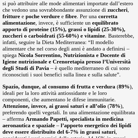
si può attribuire alle mode alimentari importate dall’estero
che vedono una sovrabbondante assunzione di
zuccheri
,
fritture
e
poche verdure
e
fibre
. Per una
corretta
alimentazione
, invece, è sufficiente un
equilibrato
apporto di proteine (15%), grassi o lipidi (25-30%),
zuccheri o carboidrati (55-60%) e vitamine
. Basterebbe,
infatti, seguire la Dieta Mediterranea: “Il modello
alimentare che nel corso degli anni è andato a definirsi –
spiega
Nicola Sorrentino
, Nutrizionista e Docente di
Igiene nutrizionale e Crenoretapia presso l’Università
degli Studi di Pavia
– è quello mediterraneo di cui sono
riconosciuti i suoi benefici sulla linea e sulla salute”.
Spazio, dunque, al consumo di frutta e verdura
(
89%
),
ideali per la loro attività antiossidante e le loro
componenti, che aumentano le difese immunitarie.
Attenzione, invece, ai grassi saturi e all’olio
(
78%
),
preferendo quelli vegetali. In una alimentazione equilibrata
– afferma
Armando Papetti, specialista in medicina
aeronautica e spaziale
–
l’apporto energetico dei lipidi
deve essere distribuito del 6-7% in grassi saturi
,