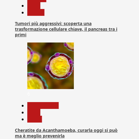
News
Ricerca
Tumori più aggressivi: scoperta una
trasformazione cellulare chiave, il pancreas tra i
primi
6
Com. Stampa
News
Salute
Cheratite da Acanthamoeba, curarla oggi si può
ma è meglio prevenirla