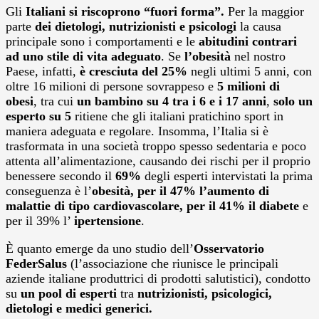
Gli
Italiani
si riscoprono “fuori forma”.
Per la maggior
parte
dei dietologi, nutrizionisti e psicologi
la causa
principale sono i
comportamenti e le
abitudini contrari
ad uno stile di vita adeguato
. Se
l’obesità
nel nostro
Paese, infatti,
è cresciuta del 25%
negli ultimi 5 anni, con
oltre 16 milioni di persone sovrappeso e
5 milioni di
obesi
, tra cui
un bambino su 4 tra i 6 e i 17 anni
,
solo un
esperto su 5
ritiene che gli italiani pratichino sport in
maniera adeguata e regolare. Insomma, l’Italia si è
trasformata in una società troppo spesso sedentaria e poco
attenta all’alimentazione, causando dei rischi per il proprio
benessere secondo il
69%
degli esperti intervistati la prima
conseguenza è l’
obesità, per il 47% l’aumento di
malattie di tipo cardiovascolare, per il 41% il diabete
e
per il 39% l’
ipertensione
.
È quanto emerge da uno studio dell’
Osservatorio
FederSalus
(l’associazione che riunisce le principali
aziende italiane produttrici di prodotti salutistici), condotto
su
un pool di esperti
tra
nutrizionisti, psicologici,
dietologi e medici generici.