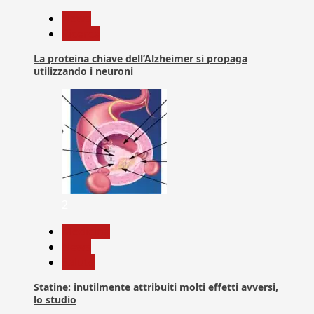
News
Ricerca
La proteina chiave dell’Alzheimer si propaga
utilizzando i neuroni
2
Medicina
News
Salute
Statine: inutilmente attribuiti molti effetti avversi,
lo studio