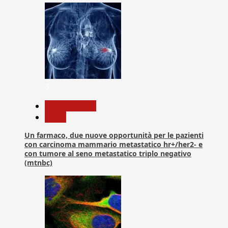
3
Com. Stampa
News
Un farmaco, due nuove opportunità per le pazienti
con carcinoma mammario metastatico hr+/her2- e
con tumore al seno metastatico triplo negativo
(mtnbc)