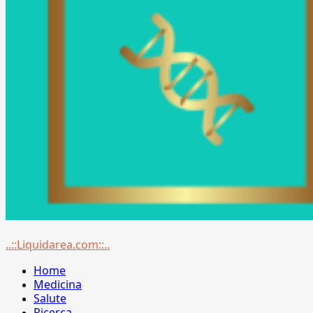
Menu
..::Liquidarea.com::..
principale
Home
Medicina
Salute
Ricerca