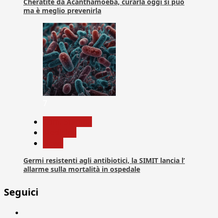
Cheratite da Acanthamoeba, curarla oggi si può
ma è meglio prevenirla
7
Com. Stampa
Medicina
News
Germi resistenti agli antibiotici, la SIMIT lancia l’
allarme sulla mortalità in ospedale
Seguici
Facebook