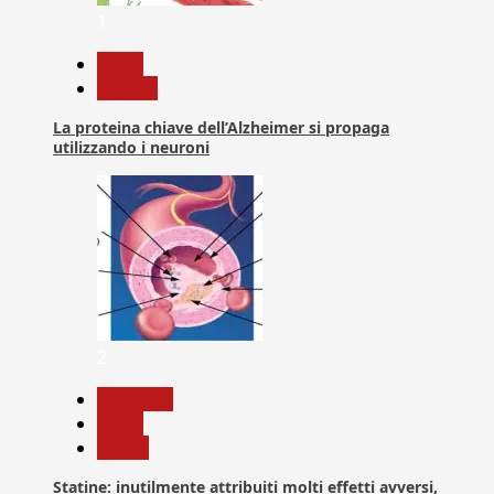
1
News
Ricerca
La proteina chiave dell’Alzheimer si propaga
utilizzando i neuroni
2
Medicina
News
Salute
Statine: inutilmente attribuiti molti effetti avversi,