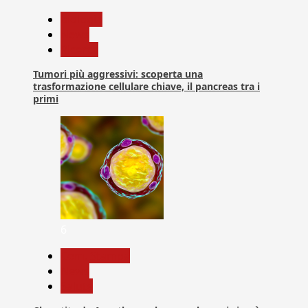
biologia
News
Ricerca
Tumori più aggressivi: scoperta una
trasformazione cellulare chiave, il pancreas tra i
primi
6
Com. Stampa
News
Salute