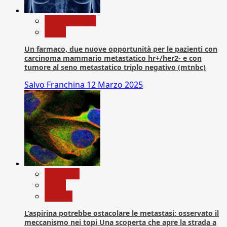
Com. Stampa
News
Un farmaco, due nuove opportunità per le pazienti con
carcinoma mammario metastatico hr+/her2- e con
tumore al seno metastatico triplo negativo (mtnbc)
Salvo Franchina
12 Marzo 2025
Medicina
News
Ricerca
L’aspirina potrebbe ostacolare le metastasi: osservato il
meccanismo nei topi Una scoperta che apre la strada a