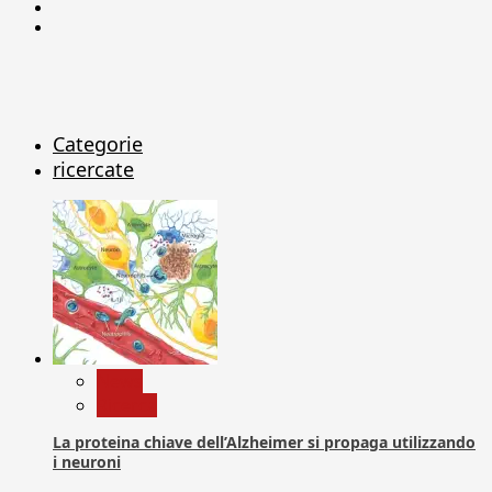
Linkedin
X
Categorie
ricercate
News
Ricerca
La proteina chiave dell’Alzheimer si propaga utilizzando
i neuroni