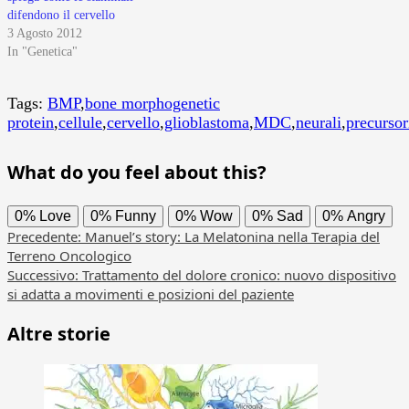
difendono il cervello
3 Agosto 2012
In "Genetica"
Tags:
BMP
,
bone morphogenetic
protein
,
cellule
,
cervello
,
glioblastoma
,
MDC
,
neurali
,
precursor
What do you feel about this?
0%
Love
0%
Funny
0%
Wow
0%
Sad
0%
Angry
Navigazione
Precedente:
Manuel’s story: La Melatonina nella Terapia del
Terreno Oncologico
articolo
Successivo:
Trattamento del dolore cronico: nuovo dispositivo
si adatta a movimenti e posizioni del paziente
Altre storie