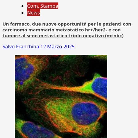
Com. Stampa
News
Un farmaco, due nuove opportunità per le pazienti con
carcinoma mammario metastatico hr+/her2- e con
tumore al seno metastatico triplo negativo (mtnbc)
Salvo Franchina
12 Marzo 2025