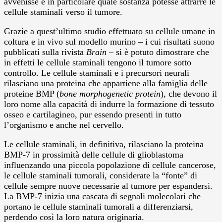
avvenisse e in particolare quale sostanza potesse attrarre le
cellule staminali verso il tumore.
Grazie a quest’ultimo studio effettuato su cellule umane in
coltura e in vivo sul modello murino – i cui risultati suono
pubblicati sulla rivista
Brain –
si è potuto dimostrare che
in effetti le cellule staminali tengono il tumore sotto
controllo. Le cellule staminali e i precursori neurali
rilasciano una proteina che appartiene alla famiglia delle
proteine BMP (
bone morphogenetic protein
), che devono il
loro nome alla capacità di indurre la formazione di tessuto
osseo e cartilagineo, pur essendo presenti in tutto
l’organismo e anche nel cervello.
Le cellule staminali, in definitiva, rilasciano la proteina
BMP-7 in prossimità delle cellule di glioblastoma
influenzando una piccola popolazione di cellule cancerose,
le cellule staminali tumorali, considerate la “fonte” di
cellule sempre nuove necessarie al tumore per espandersi.
La BMP-7 inizia una cascata di segnali molecolari che
portano le cellule staminali tumorali a differenziarsi,
perdendo così la loro natura originaria.