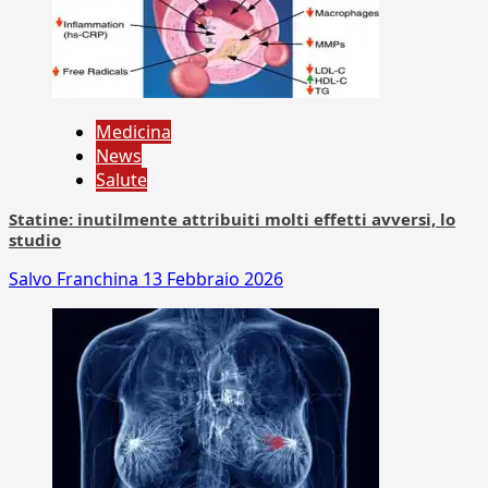
Medicina
News
Salute
Statine: inutilmente attribuiti molti effetti avversi, lo
studio
Salvo Franchina
13 Febbraio 2026