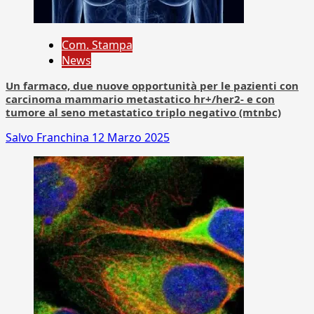
Com. Stampa
News
Un farmaco, due nuove opportunità per le pazienti con
carcinoma mammario metastatico hr+/her2- e con
tumore al seno metastatico triplo negativo (mtnbc)
Salvo Franchina
12 Marzo 2025