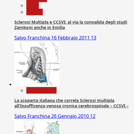
News
Ricerca
Sclerosi Multipla e CCSVI: al via la convalida degli studi
Zamboni anche in Emilia
Salvo Franchina
16 Febbraio 2011
13
Com. Stampa
La scoperta italiana che correla Sclerosi multipla
all’Insufficenza venosa cronica cerebrospinale – CCSVI –
Salvo Franchina
26 Gennaio 2010
12