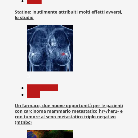
Salute
Statine: inutilmente attribuiti molti effetti avversi,
lo studio
3
Com. Stampa
News
Un farmaco, due nuove opportunità per le pazienti
con carcinoma mammario metastatico hr+/her2- e
con tumore al seno metastatico triplo negativo
(mtnbc)