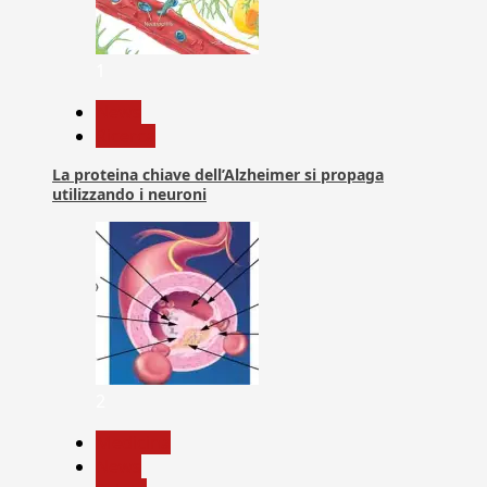
1
News
Ricerca
La proteina chiave dell’Alzheimer si propaga
utilizzando i neuroni
2
Medicina
News