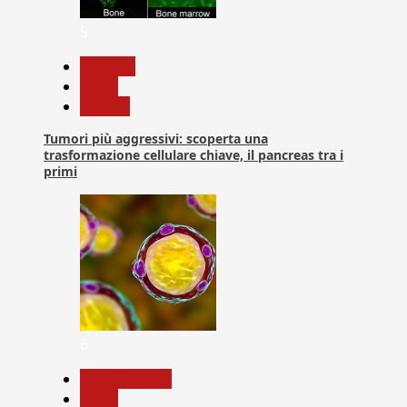
5
biologia
News
Ricerca
Tumori più aggressivi: scoperta una
trasformazione cellulare chiave, il pancreas tra i
primi
6
Com. Stampa
News