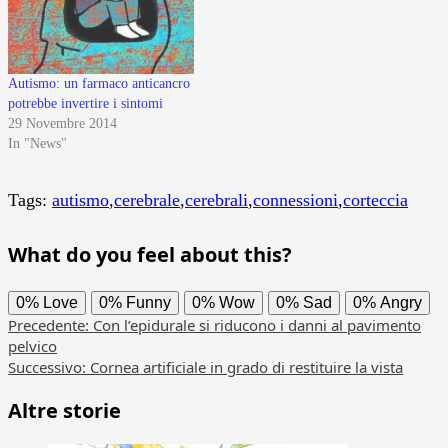
Autismo: un farmaco anticancro
potrebbe invertire i sintomi
29 Novembre 2014
In "News"
Tags:
autismo
,
cerebrale
,
cerebrali
,
connessioni
,
corteccia
What do you feel about this?
0%
Love
0%
Funny
0%
Wow
0%
Sad
0%
Angry
Navigazione
Precedente:
Con l’epidurale si riducono i danni al pavimento
pelvico
articolo
Successivo:
Cornea artificiale in grado di restituire la vista
Altre storie