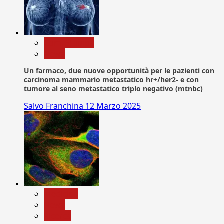
Com. Stampa
News
Un farmaco, due nuove opportunità per le pazienti con
carcinoma mammario metastatico hr+/her2- e con
tumore al seno metastatico triplo negativo (mtnbc)
Salvo Franchina
12 Marzo 2025
Medicina
News
Ricerca