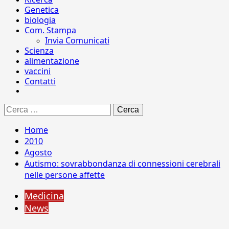
Genetica
biologia
Com. Stampa
Invia Comunicati
Scienza
alimentazione
vaccini
Contatti
Ricerca
per:
Home
2010
Agosto
Autismo: sovrabbondanza di connessioni cerebrali
nelle persone affette
Medicina
News