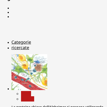
Facebook
Linkedin
X
Categorie
ricercate
News
Ricerca
La proteina chiave dell’Alzheimer si propaga utilizzando