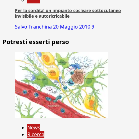
News
Per la sordita’ un impianto cocleare sottocutaneo
invisibile e autoricricabile
Salvo Franchina
20 Maggio 2010
9
Potresti esserti perso
News
Ricerca