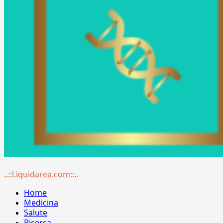
Menu
..::Liquidarea.com::..
principale
Home
Medicina
Salute
Ricerca