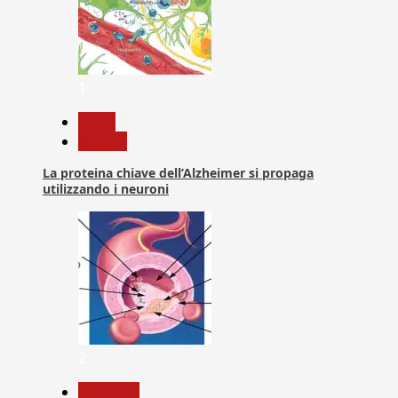
1
News
Ricerca
La proteina chiave dell’Alzheimer si propaga
utilizzando i neuroni
2
Medicina