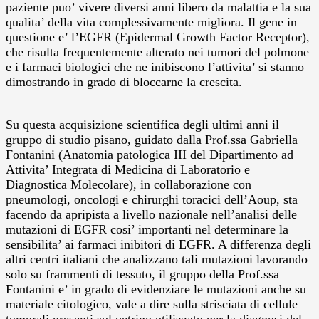
paziente puo’ vivere diversi anni libero da malattia e la sua
qualita’ della vita complessivamente migliora. Il gene in
questione e’ l’EGFR (Epidermal Growth Factor Receptor),
che risulta frequentemente alterato nei tumori del polmone
e i farmaci biologici che ne inibiscono l’attivita’ si stanno
dimostrando in grado di bloccarne la crescita.
Su questa acquisizione scientifica degli ultimi anni il
gruppo di studio pisano, guidato dalla Prof.ssa Gabriella
Fontanini (Anatomia patologica III del Dipartimento ad
Attivita’ Integrata di Medicina di Laboratorio e
Diagnostica Molecolare), in collaborazione con
pneumologi, oncologi e chirurghi toracici dell’Aoup, sta
facendo da apripista a livello nazionale nell’analisi delle
mutazioni di EGFR cosi’ importanti nel determinare la
sensibilita’ ai farmaci inibitori di EGFR. A differenza degli
altri centri italiani che analizzano tali mutazioni lavorando
solo su frammenti di tessuto, il gruppo della Prof.ssa
Fontanini e’ in grado di evidenziare le mutazioni anche su
materiale citologico, vale a dire sulla strisciata di cellule
tumorali presenti sul vetrino utilizzato per la diagnosi del