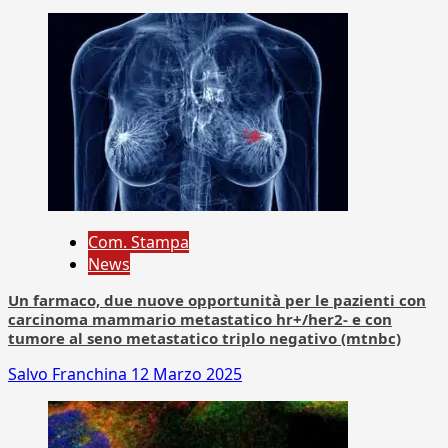
Com. Stampa
News
Un farmaco, due nuove opportunità per le pazienti con
carcinoma mammario metastatico hr+/her2- e con
tumore al seno metastatico triplo negativo (mtnbc)
Salvo Franchina
12 Marzo 2025