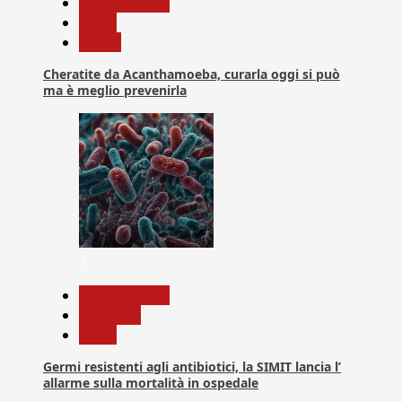
Com. Stampa
News
Salute
Cheratite da Acanthamoeba, curarla oggi si può
ma è meglio prevenirla
7
Com. Stampa
Medicina
News
Germi resistenti agli antibiotici, la SIMIT lancia l’
allarme sulla mortalità in ospedale