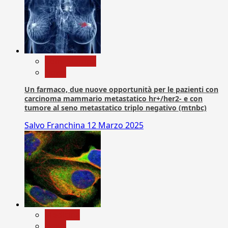
Com. Stampa
News
Un farmaco, due nuove opportunità per le pazienti con
carcinoma mammario metastatico hr+/her2- e con
tumore al seno metastatico triplo negativo (mtnbc)
Salvo Franchina
12 Marzo 2025
Medicina
News