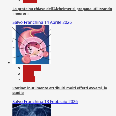
Ricerca
La proteina chiave dell’Alzheimer si propaga utilizzando
i neuroni
Salvo Franchina
14 Aprile 2026
Medicina
News
Salute
Statine: inutilmente attribuiti molti effetti avversi, lo
studio
Salvo Franchina
13 Febbraio 2026