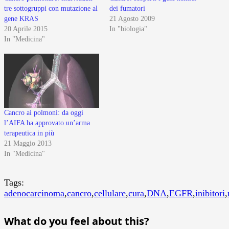
tre sottogruppi con mutazione al
dei fumatori
gene KRAS
21 Agosto 2009
20 Aprile 2015
In "biologia"
In "Medicina"
Cancro ai polmoni: da oggi
l’AIFA ha approvato un’arma
terapeutica in più
21 Maggio 2013
In "Medicina"
Tags:
adenocarcinoma
,
cancro
,
cellulare
,
cura
,
DNA
,
EGFR
,
inibitori
,
What do you feel about this?