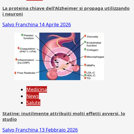
La proteina chiave dell’Alzheimer si propaga utilizzando
i neuroni
Salvo Franchina
14 Aprile 2026
Medicina
News
Salute
Statine: inutilmente attribuiti molti effetti avversi, lo
studio
Salvo Franchina
13 Febbraio 2026