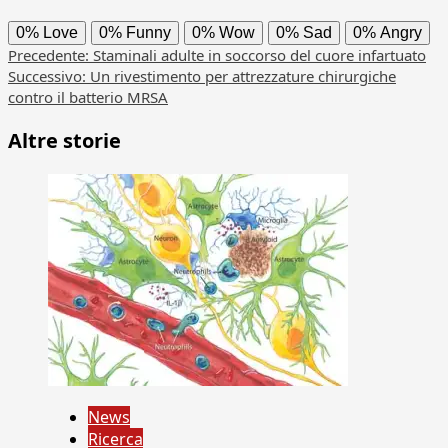
0%
Love
0%
Funny
0%
Wow
0%
Sad
0%
Angry
Navigazione
Precedente:
Staminali adulte in soccorso del cuore infartuato
Successivo:
Un rivestimento per attrezzature chirurgiche
articolo
contro il batterio MRSA
Altre storie
News
Ricerca