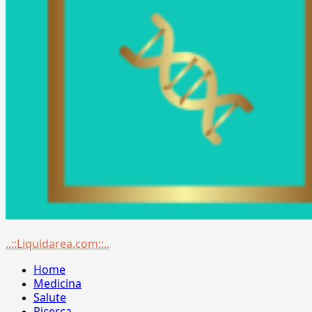
Menu
..::Liquidarea.com::..
principale
Home
Medicina
Salute
Ricerca