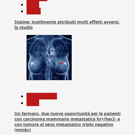
News
Salute
Statine: inutilmente attribuiti molti effetti avversi,
lo studio
3
Com. Stampa
News
Un farmaco, due nuove opportunità per le pazienti
con carcinoma mammario metastatico hr+/her2- e
con tumore al seno metastatico triplo negativo
(mtnbc)