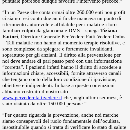
puntuale potrebbe dunque favorire l’intervento precoce.”
“In un Paese che conta ormai oltre 260.000 enti non profit
ci siamo resi conto due anni fa che mancava un punto di
riferimento autorevole e affidabile per i malati e i loro
familiari colpiti da glaucoma e DMS – spiega
Tiziana
Fattori
, Direttore Generale Per Vedere Fatti Vedere Onlus
– Tali malattie non hanno al momento terapie risolutive, e
sono complesse da spiegare e fortemente invalidanti,
soprattutto per gli anziani. Il diritto alla prevenzione per
noi deve andare di pari passo però con una informazione
“corretta”. I pazienti infatti hanno il diritto di accedere a
informazioni chiare, accessibili, fornite attraverso canali
che tengano conto della loro condizione di ipovisione,
obiettive e indipendenti. In base a queste convinzioni
abbiamo costruito il nostro sito
www.pervederefattivedere.it
che, negli ultimi sei mesi, è
stato visitato da oltre 150.000 persone.”
“Per quanto riguarda la prevenzione, anche noi marche
siamo consapevoli del ruolo fondamentale dell’oculista,
insostituibile quando si tratta di verificare lo stato di salute