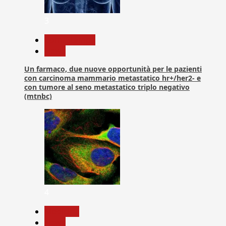
3
Com. Stampa
News
Un farmaco, due nuove opportunità per le pazienti
con carcinoma mammario metastatico hr+/her2- e
con tumore al seno metastatico triplo negativo
(mtnbc)
4
Medicina
News