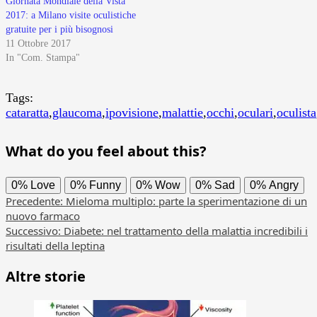
Giornata Mondiale della Vista
2017: a Milano visite oculistiche
gratuite per i più bisognosi
11 Ottobre 2017
In "Com. Stampa"
Tags:
cataratta
,
glaucoma
,
ipovisione
,
malattie
,
occhi
,
oculari
,
oculista
What do you feel about this?
0%
Love
0%
Funny
0%
Wow
0%
Sad
0%
Angry
Navigazione
Precedente:
Mieloma multiplo: parte la sperimentazione di un
nuovo farmaco
articolo
Successivo:
Diabete: nel trattamento della malattia incredibili i
risultati della leptina
Altre storie