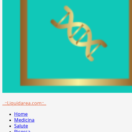
Menu
..::Liquidarea.com::..
principale
Home
Medicina
Salute
Ricerca