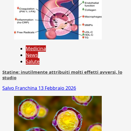
Medicina
News
Salute
Statine: inutilmente attribuiti molti effetti avversi, lo
studio
Salvo Franchina
13 Febbraio 2026