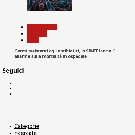
7
Com. Stampa
Medicina
News
Germi resistenti agli antibiotici, la SIMIT lancia l’
allarme sulla mortalità in ospedale
Seguici
Facebook
Linkedin
X
Categorie
ricercate