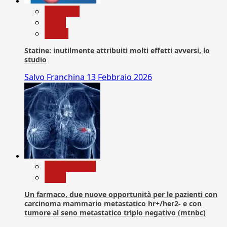
Medicina
News
Salute
Statine: inutilmente attribuiti molti effetti avversi, lo
studio
Salvo Franchina
13 Febbraio 2026
Com. Stampa
News
Un farmaco, due nuove opportunità per le pazienti con
carcinoma mammario metastatico hr+/her2- e con
tumore al seno metastatico triplo negativo (mtnbc)