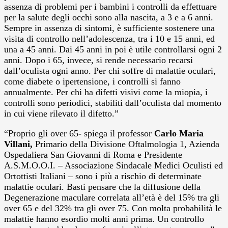
assenza di problemi per i bambini i controlli da effettuare
per la salute degli occhi sono alla nascita, a 3 e a 6 anni.
Sempre in assenza di sintomi, è sufficiente sostenere una
visita di controllo nell’adolescenza, tra i 10 e 15 anni, ed
una a 45 anni. Dai 45 anni in poi è utile controllarsi ogni 2
anni. Dopo i 65, invece, si rende necessario recarsi
dall’oculista ogni anno. Per chi soffre di malattie oculari,
come diabete o ipertensione, i controlli si fanno
annualmente. Per chi ha difetti visivi come la miopia, i
controlli sono periodici, stabiliti dall’oculista dal momento
in cui viene rilevato il difetto.”
“Proprio gli over 65- spiega il professor
Carlo Maria
Villani,
Primario della Divisione Oftalmologia 1, Azienda
Ospedaliera San Giovanni di Roma e Presidente
A.S.M.O.O.I. – Associazione Sindacale Medici Oculisti ed
Ortottisti Italiani – sono i più a rischio di determinate
malattie oculari. Basti pensare che la diffusione della
Degenerazione maculare correlata all’età è del 15% tra gli
over 65 e del 32% tra gli over 75. Con molta probabilità le
malattie hanno esordio molti anni prima. Un controllo