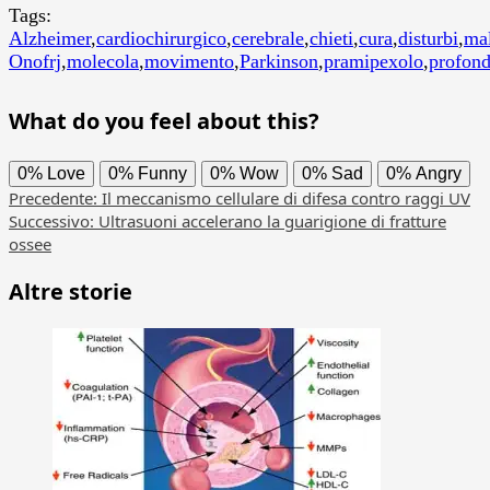
Tags:
Alzheimer
,
cardiochirurgico
,
cerebrale
,
chieti
,
cura
,
disturbi
,
mal
Onofrj
,
molecola
,
movimento
,
Parkinson
,
pramipexolo
,
profon
What do you feel about this?
0%
Love
0%
Funny
0%
Wow
0%
Sad
0%
Angry
Navigazione
Precedente:
Il meccanismo cellulare di difesa contro raggi UV
Successivo:
Ultrasuoni accelerano la guarigione di fratture
articolo
ossee
Altre storie