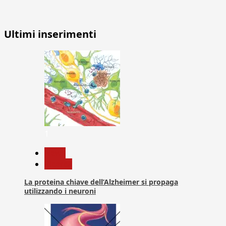
Ultimi inserimenti
1
News
Ricerca
La proteina chiave dell’Alzheimer si propaga
utilizzando i neuroni