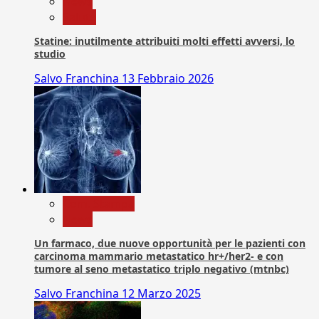
News
Salute
Statine: inutilmente attribuiti molti effetti avversi, lo
studio
Salvo Franchina
13 Febbraio 2026
Com. Stampa
News
Un farmaco, due nuove opportunità per le pazienti con
carcinoma mammario metastatico hr+/her2- e con
tumore al seno metastatico triplo negativo (mtnbc)
Salvo Franchina
12 Marzo 2025