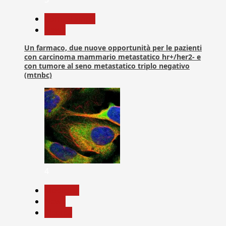
Com. Stampa
News
Un farmaco, due nuove opportunità per le pazienti
con carcinoma mammario metastatico hr+/her2- e
con tumore al seno metastatico triplo negativo
(mtnbc)
4
Medicina
News
Ricerca