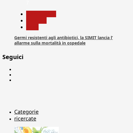
7
Com. Stampa
Medicina
News
Germi resistenti agli antibiotici, la SIMIT lancia l’
allarme sulla mortalità in ospedale
Seguici
Facebook
Linkedin
X
Categorie
ricercate