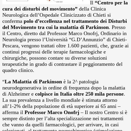
Il
“Centro per la
cura dei disturbi del movimento”
della Clinica
Neurologica dell’Ospedale Clinicizzato di Chieti si
conferma
polo d’eccellenza nel trattamento dei Disturbi
del Movimento tra cui la malattia di Parkinson
. Presso
il Centro, diretto dal Professor Marco Onofrj, Ordinario in
Neurologia presso l’Università “G.D’Annunzio” di Chieti-
Pescara, vengono trattati oltre 1.600 pazienti, che, grazie ai
continui progressi delle terapie farmacologiche e
chirurgiche, possono contare su diverse soluzioni
terapeutiche in grado di contrastare il peggioramento del
quadro clinico.
“
La Malattia di Parkinson
è la 2^ patologia
neurodegenerativa in ordine di frequenza dopo la malattia
di Alzheimer e
colpisce in Italia oltre 250 mila persone
.
La sua prevalenza a livello mondiale è stimata attorno
all’1-2% della popolazione di età superiore ai 65 anni –
afferma il
Professor Marco Onofrj
–
Il nostro Centro si è
sempre distinto per l’alta specializzazione nei trattamenti
che vanno da quelli farmacologici, per arrivare, in casi
selezionati, al trattamento neurochirurgico (stimolazione