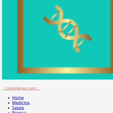
Menu
..::Liquidarea.com::..
principale
Home
Medicina
Salute
Ricerca