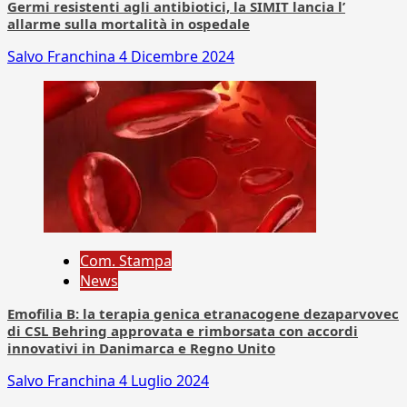
Germi resistenti agli antibiotici, la SIMIT lancia l’
allarme sulla mortalità in ospedale
Salvo Franchina
4 Dicembre 2024
Com. Stampa
News
Emofilia B: la terapia genica etranacogene dezaparvovec
di CSL Behring approvata e rimborsata con accordi
innovativi in Danimarca e Regno Unito
Salvo Franchina
4 Luglio 2024