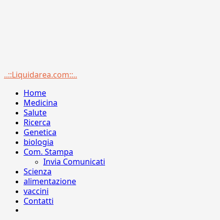
Menu
..::Liquidarea.com::..
principale
Home
Medicina
Salute
Ricerca
Genetica
biologia
Com. Stampa
Invia Comunicati
Scienza
alimentazione
vaccini
Contatti