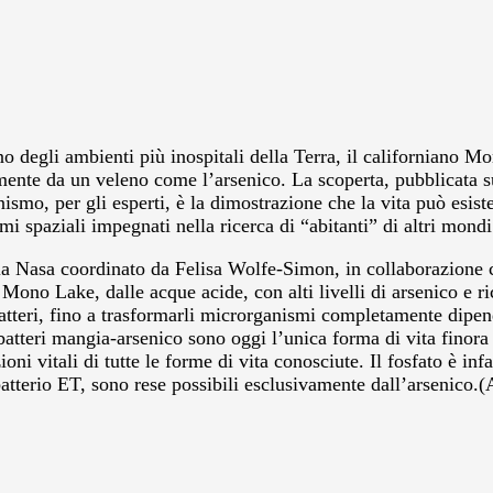
egli ambienti più inospitali della Terra, il californiano Mono
mente da un veleno come l’arsenico. La scoperta, pubblicata s
nismo, per gli esperti, è la dimostrazione che la vita può esi
i spaziali impegnati nella ricerca di “abitanti” di altri mondi
lla Nasa coordinato da Felisa Wolfe-Simon, in collaborazione co
l Mono Lake, dalle acque acide, con alti livelli di arsenico e 
batteri, fino a trasformarli microrganismi completamente dipend
I batteri mangia-arsenico sono oggi l’unica forma di vita finor
oni vitali di tutte le forme di vita conosciute. Il fosfato è in
l batterio ET, sono rese possibili esclusivamente dall’arsenico