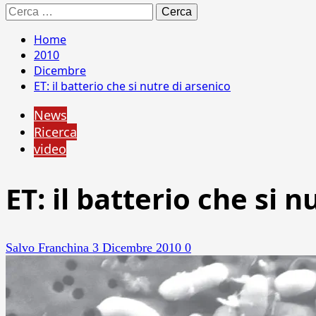
Ricerca
per:
Home
2010
Dicembre
ET: il batterio che si nutre di arsenico
News
Ricerca
video
ET: il batterio che si n
Salvo Franchina
3 Dicembre 2010
0