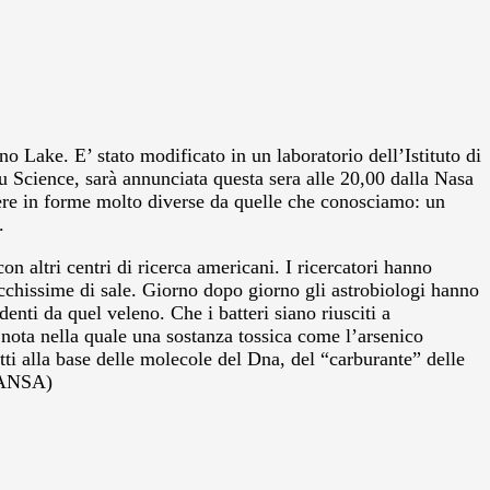
 Lake. E’ stato modificato in un laboratorio dell’Istituto di
u Science, sarà annunciata questa sera alle 20,00 dalla Nasa
stere in forme molto diverse da quelle che conosciamo: un
.
n altri centri di ricerca americani. I ricercatori hanno
ricchissime di sale. Giorno dopo giorno gli astrobiologi hanno
enti da quel veleno. Che i batteri siano riusciti a
a nota nella quale una sostanza tossica come l’arsenico
fatti alla base delle molecole del Dna, del “carburante” delle
.(ANSA)