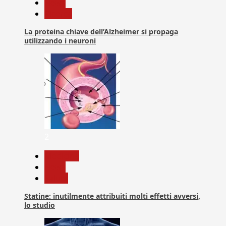
News
Ricerca
La proteina chiave dell’Alzheimer si propaga
utilizzando i neuroni
2
Medicina
News
Salute
Statine: inutilmente attribuiti molti effetti avversi,
lo studio