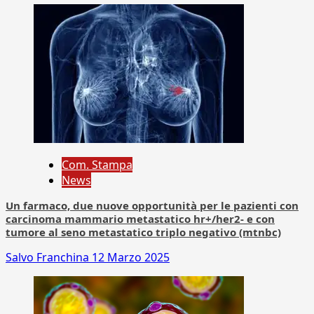
Com. Stampa
News
Un farmaco, due nuove opportunità per le pazienti con
carcinoma mammario metastatico hr+/her2- e con
tumore al seno metastatico triplo negativo (mtnbc)
Salvo Franchina
12 Marzo 2025