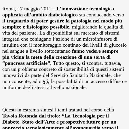
Roma, 17 maggio 2011 –
L’innovazione tecnologica
applicata all’ambito diabetologico
sta conducendo verso
il
traguardo di poter gestire la patologia nel modo più
semplice e fisiologico possibile
, migliorando la qualità di
vita del paziente. La disponibilità sul mercato di sistemi
integrati che coniugano l’azione di un microinfusore di
insulina con il monitoraggio continuo dei livelli di glucosio
nel sangue a livello sottocutaneo
fanno vedere sempre
più vicina la meta della creazione di una sorta di
“pancreas artificiale”
. Tutto questo, si scontra, tuttavia,
con un problema concreto di sostenibilità di questi sistemi
innovativi da parte del Servizio Sanitario Nazionale, che
non consente, ad oggi, la possibilità di un accesso diffuso e
uniforme degli stessi a livello nazionale.
Questi in estrema sintesi i temi trattati nel corso della
Tavola Rotonda dal titolo: “La Tecnologia per il
Diabete. Stato dell’Arte e prospettive future per un
approccio tecnologicamente all’avanguardia verso il