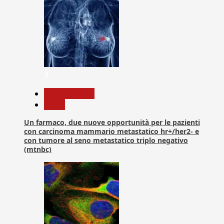
3
Com. Stampa
News
Un farmaco, due nuove opportunità per le pazienti
con carcinoma mammario metastatico hr+/her2- e
con tumore al seno metastatico triplo negativo
(mtnbc)