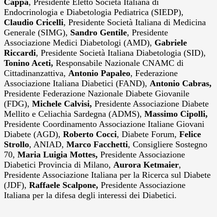
Cappa
, Presidente Eletto Società Italiana di
Endocrinologia e Diabetologia Pediatrica (SIEDP),
Claudio Cricelli
, Presidente Società Italiana di Medicina
Generale (SIMG),
Sandro Gentile
, Presidente
Associazione Medici Diabetologi (AMD),
Gabriele
Riccardi
, Presidente Società Italiana Diabetologia (SID),
Tonino Aceti,
Responsabile Nazionale CNAMC di
Cittadinanzattiva,
Antonio Papaleo
, Federazione
Associazione Italiana Diabetici (FAND),
Antonio Cabras,
Presidente Federazione Nazionale Diabete Giovanile
(FDG),
Michele Calvisi,
Presidente Associazione Diabete
Mellito e Celiachia Sardegna (ADMS),
Massimo Cipolli,
Presidente Coordinamento Associazione Italiane Giovani
Diabete (AGD),
Roberto Cocci
, Diabete Forum,
Felice
Strollo
, ANIAD,
Marco Facchetti
, Consigliere Sostegno
70,
Maria Luigia Mottes,
Presidente Associazione
Diabetici Provincia di Milano,
Aurora Ketmaier
,
Presidente Associazione Italiana per la Ricerca sul Diabete
(JDF),
Raffaele Scalpone,
Presidente Associazione
Italiana per la difesa degli interessi dei Diabetici.