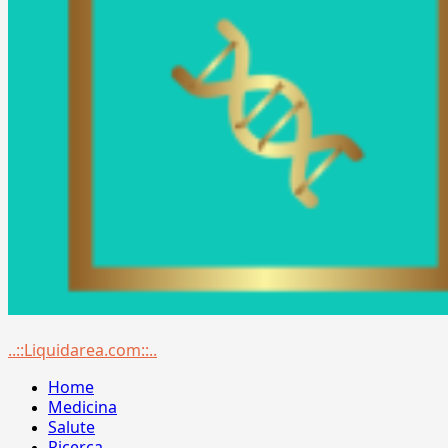
Menu
..::Liquidarea.com::..
principale
Home
Medicina
Salute
Ricerca