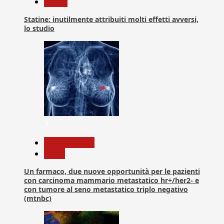
Salute
Statine: inutilmente attribuiti molti effetti avversi,
lo studio
3
Com. Stampa
News
Un farmaco, due nuove opportunità per le pazienti
con carcinoma mammario metastatico hr+/her2- e
con tumore al seno metastatico triplo negativo
(mtnbc)