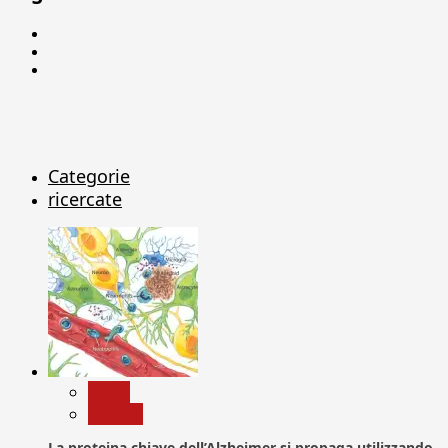
Facebook
Linkedin
X
Categorie
ricercate
News
Ricerca
La proteina chiave dell’Alzheimer si propaga utilizzando