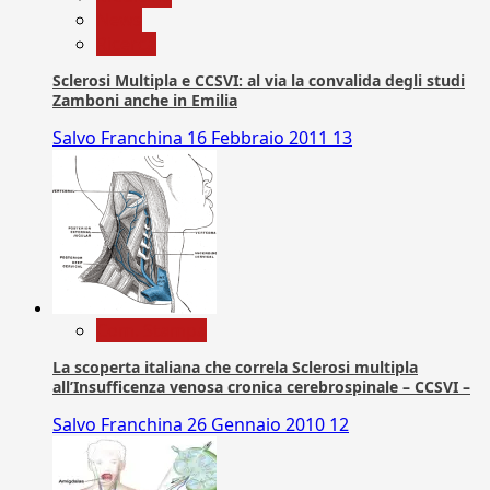
News
Ricerca
Sclerosi Multipla e CCSVI: al via la convalida degli studi
Zamboni anche in Emilia
Salvo Franchina
16 Febbraio 2011
13
Com. Stampa
La scoperta italiana che correla Sclerosi multipla
all’Insufficenza venosa cronica cerebrospinale – CCSVI –
Salvo Franchina
26 Gennaio 2010
12