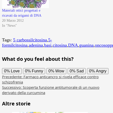
Materiali ottici progettati e
ricavati da origami di DNA
20 Marzo 2012
In "News"
Tags:
5 carbossilcitosina
,
5-
formilcitosina
,
adenina
,
basi
,
citosina
,
DNA
,
guanina
,
oncosoppr
What do you feel about this?
0%
Love
0%
Funny
0%
Wow
0%
Sad
0%
Angry
Navigazione
Precedente:
Farmaco anticancro si rivela efficace contro
schizofrenia
articolo
Successivo:
Scoperta funzione antitumorale di un nuovo
derivato della curcumina
Altre storie