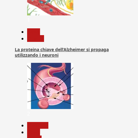
1
News
Ricerca
La proteina chiave dell’Alzheimer si propaga
utilizzando i neuroni
2
Medicina
News