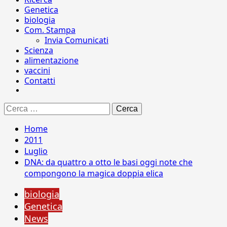
Genetica
biologia
Com. Stampa
Invia Comunicati
Scienza
alimentazione
vaccini
Contatti
Ricerca
per:
Home
2011
Luglio
DNA: da quattro a otto le basi oggi note che
compongono la magica doppia elica
biologia
Genetica
News