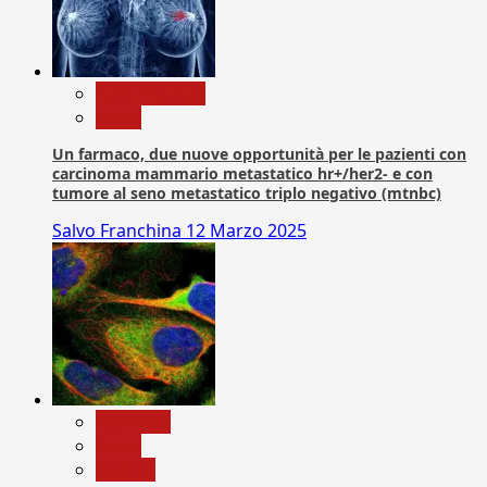
Com. Stampa
News
Un farmaco, due nuove opportunità per le pazienti con
carcinoma mammario metastatico hr+/her2- e con
tumore al seno metastatico triplo negativo (mtnbc)
Salvo Franchina
12 Marzo 2025
Medicina
News
Ricerca