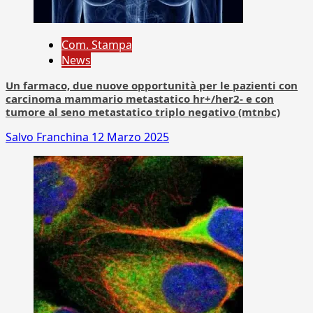
Com. Stampa
News
Un farmaco, due nuove opportunità per le pazienti con
carcinoma mammario metastatico hr+/her2- e con
tumore al seno metastatico triplo negativo (mtnbc)
Salvo Franchina
12 Marzo 2025