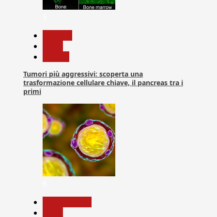
5
biologia
News
Ricerca
Tumori più aggressivi: scoperta una
trasformazione cellulare chiave, il pancreas tra i
primi
6
Com. Stampa
News