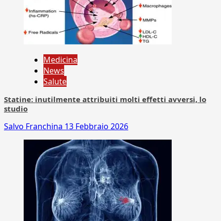
Medicina
News
Salute
Statine: inutilmente attribuiti molti effetti avversi, lo
studio
Salvo Franchina
13 Febbraio 2026