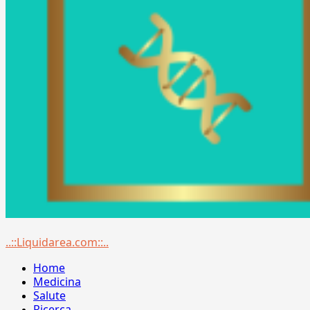
Menu
..::Liquidarea.com::..
principale
Home
Medicina
Salute
Ricerca