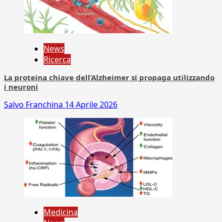
News
Ricerca
La proteina chiave dell’Alzheimer si propaga utilizzando
i neuroni
Salvo Franchina
14 Aprile 2026
Medicina