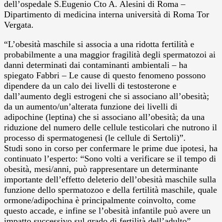
dell’ospedale S.Eugenio Cto A. Alesini di Roma –
Dipartimento di medicina interna università di Roma Tor
Vergata.
“L’obesità maschile si associa a una ridotta fertilità e
probabilmente a una maggior fragilità degli spermatozoi ai
danni determinati dai contaminanti ambientali – ha
spiegato Fabbri – Le cause di questo fenomeno possono
dipendere da un calo dei livelli di testosterone e
dall’aumento degli estrogeni che si associano all’obesità;
da un aumento/un’alterata funzione dei livelli di
adipochine (leptina) che si associano all’obesità; da una
riduzione del numero delle cellule testicolari che nutrono il
processo di spermatogenesi (le cellule di Sertoli)”.
Studi sono in corso per confermare le prime due ipotesi, ha
continuato l’esperto: “Sono volti a verificare se il tempo di
obesità, mesi/anni, può rappresentare un determinante
importante dell’effetto deleterio dell’obesità maschile sulla
funzione dello spermatozoo e della fertilità maschile, quale
ormone/adipochina è principalmente coinvolto, come
questo accade, e infine se l’obesità infantile può avere un
impatto successivo sul grado di fertilità dell’adulto”.