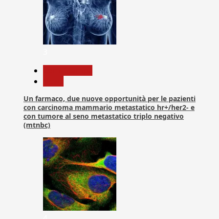
3
Com. Stampa
News
Un farmaco, due nuove opportunità per le pazienti
con carcinoma mammario metastatico hr+/her2- e
con tumore al seno metastatico triplo negativo
(mtnbc)
4