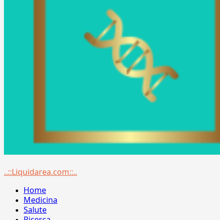
Menu
..::Liquidarea.com::..
principale
Home
Medicina
Salute
Ricerca