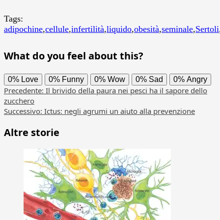
Tags:
adipochine
,
cellule
,
infertilità
,
liquido
,
obesità
,
seminale
,
Sertoli
What do you feel about this?
0%
Love
0%
Funny
0%
Wow
0%
Sad
0%
Angry
Navigazione
Precedente:
Il brivido della paura nei pesci ha il sapore dello
zucchero
articolo
Successivo:
Ictus: negli agrumi un aiuto alla prevenzione
Altre storie