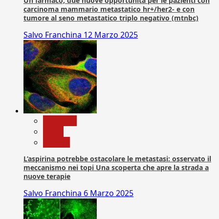
Un farmaco, due nuove opportunità per le pazienti con
carcinoma mammario metastatico hr+/her2- e con
tumore al seno metastatico triplo negativo (mtnbc)
Salvo Franchina
12 Marzo 2025
Medicina
News
Ricerca
L’aspirina potrebbe ostacolare le metastasi: osservato il
meccanismo nei topi Una scoperta che apre la strada a
nuove terapie
Salvo Franchina
6 Marzo 2025