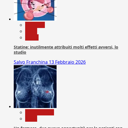
Medicina
News
Salute
Statine: inutilmente attribuiti molti effetti avversi, lo
studio
Salvo Franchina
13 Febbraio 2026
Com. Stampa
News