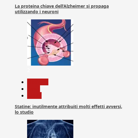
La proteina chiave dell’Alzheimer si propaga
utilizzando i neuroni
2
Medicina
News
Salute
Statine: inutilmente attribuiti molti effetti avversi,
lo studio