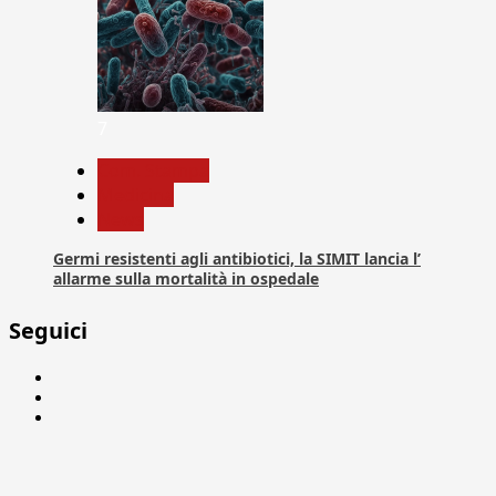
7
Com. Stampa
Medicina
News
Germi resistenti agli antibiotici, la SIMIT lancia l’
allarme sulla mortalità in ospedale
Seguici
Facebook
Linkedin
X