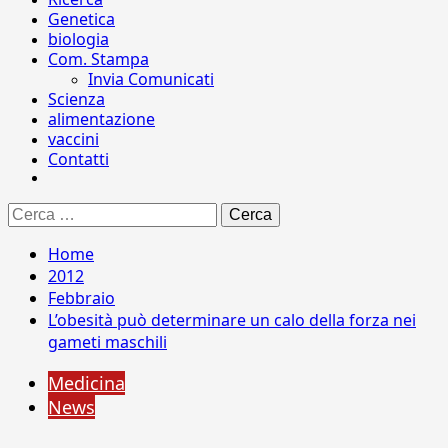
Genetica
biologia
Com. Stampa
Invia Comunicati
Scienza
alimentazione
vaccini
Contatti
Ricerca
per:
Home
2012
Febbraio
L’obesità può determinare un calo della forza nei
gameti maschili
Medicina
News