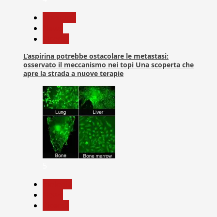
Medicina
News
Ricerca
L’aspirina potrebbe ostacolare le metastasi:
osservato il meccanismo nei topi Una scoperta che
apre la strada a nuove terapie
5
biologia
News
Ricerca