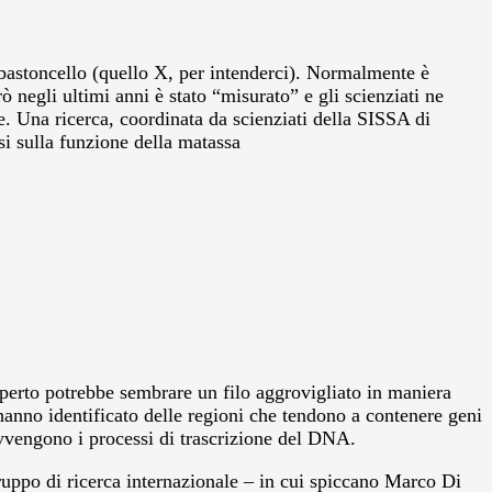
o bastoncello (quello X, per intenderci). Normalmente è
negli ultimi anni è stato “misurato” e gli scienziati ne
le. Una ricerca, coordinata da scienziati della SISSA di
si sulla funzione della matassa
sperto potrebbe sembrare un filo aggrovigliato in maniera
hanno identificato delle regioni che tendono a contenere geni
avvengono i processi di trascrizione del DNA.
gruppo di ricerca internazionale – in cui spiccano Marco Di