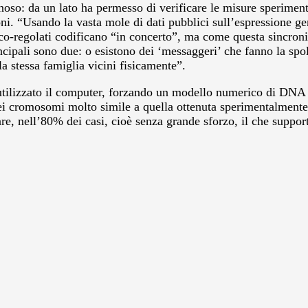
o: da un lato ha permesso di verificare le misure sperimentali
i. “Usando la vasta mole di dati pubblici sull’espressione gen
co-regolati codificano “in concerto”, ma come questa sincroni
ipali sono due: o esistono dei ‘messaggeri’ che fanno la spola
a stessa famiglia vicini fisicamente”.
tilizzato il computer, forzando un modello numerico di DNA ad 
 cromosomi molto simile a quella ottenuta sperimentalmente”, 
re, nell’80% dei casi, cioè senza grande sforzo, il che supporta