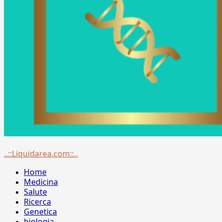
Menu
..::Liquidarea.com::..
principale
Home
Medicina
Salute
Ricerca
Genetica
biologia