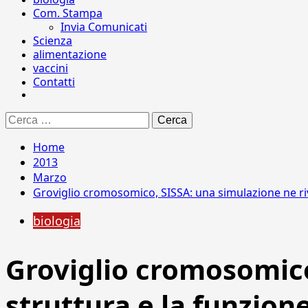
Com. Stampa
Invia Comunicati
Scienza
alimentazione
vaccini
Contatti
Ricerca
per:
Home
2013
Marzo
Groviglio cromosomico, SISSA: una simulazione ne riv
biologia
Groviglio cromosomico
struttura e la funzion