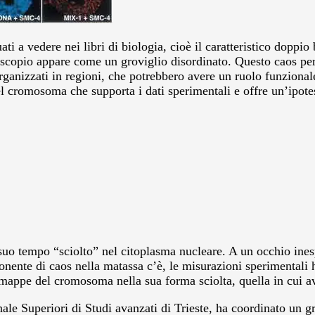
i a vedere nei libri di biologia, cioè il caratteristico doppi
oscopio appare come un groviglio disordinato. Questo caos però 
 organizzati in regioni, che potrebbero avere un ruolo funziona
l cromosoma che supporta i dati sperimentali e offre un’ipote
 suo tempo “sciolto” nel citoplasma nucleare. A un occhio ine
onente di caos nella matassa c’è, le misurazioni sperimentali 
e mappe del cromosoma nella sua forma sciolta, quella in cui 
nale Superiori di Studi avanzati di Trieste, ha coordinato un 