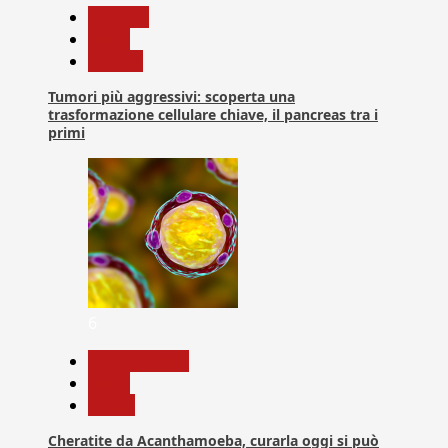
biologia
News
Ricerca
Tumori più aggressivi: scoperta una
trasformazione cellulare chiave, il pancreas tra i
primi
6
Com. Stampa
News
Salute
Cheratite da Acanthamoeba, curarla oggi si può