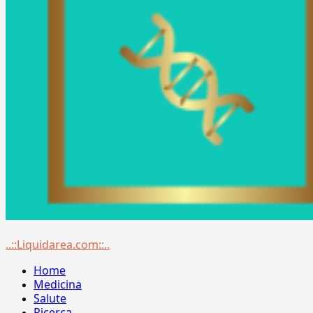
Menu
..::Liquidarea.com::..
principale
Home
Medicina
Salute
Ricerca