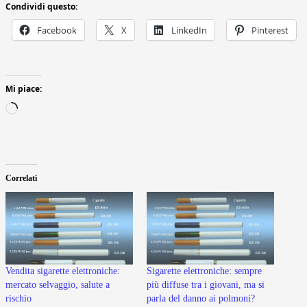
Condividi questo:
Facebook
X
LinkedIn
Pinterest
Mi piace:
Caricamento
in
corso…
Correlati
Vendita sigarette elettroniche:
Sigarette elettroniche: sempre
mercato selvaggio, salute a
più diffuse tra i giovani, ma si
rischio
parla del danno ai polmoni?