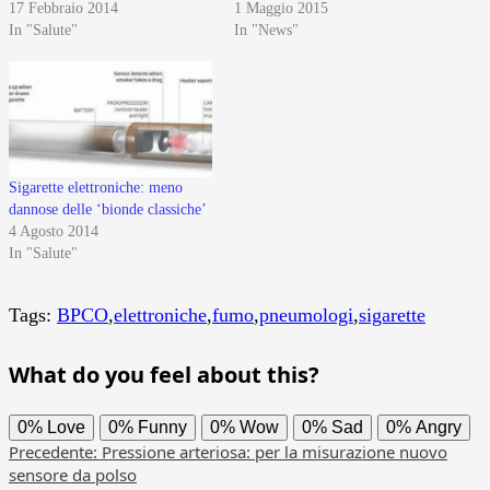
17 Febbraio 2014
1 Maggio 2015
In "Salute"
In "News"
Sigarette elettroniche: meno
dannose delle ‘bionde classiche’
4 Agosto 2014
In "Salute"
Tags:
BPCO
,
elettroniche
,
fumo
,
pneumologi
,
sigarette
What do you feel about this?
0%
Love
0%
Funny
0%
Wow
0%
Sad
0%
Angry
Navigazione
Precedente:
Pressione arteriosa: per la misurazione nuovo
sensore da polso