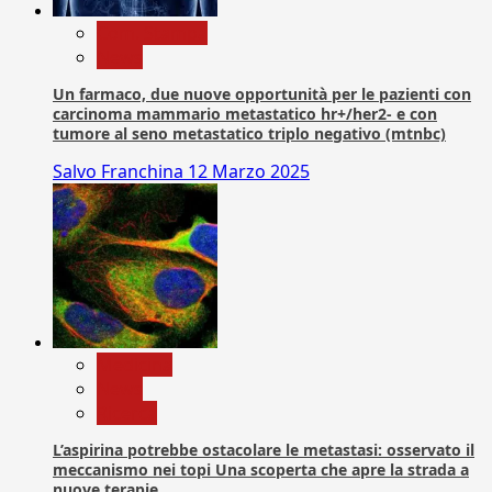
Com. Stampa
News
Un farmaco, due nuove opportunità per le pazienti con
carcinoma mammario metastatico hr+/her2- e con
tumore al seno metastatico triplo negativo (mtnbc)
Salvo Franchina
12 Marzo 2025
Medicina
News
Ricerca
L’aspirina potrebbe ostacolare le metastasi: osservato il
meccanismo nei topi Una scoperta che apre la strada a
nuove terapie