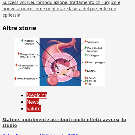
articolo
Successivo:
Neuromodulazione, trattamento chirurgico e
nuovi farmaci: come migliorare la vita del paziente con
epilessia
Altre storie
Medicina
News
Salute
Statine: inutilmente attribuiti molti effetti avversi, lo
studio