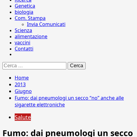
Genetica
biologia
Com. Stampa
Invia Comunicati
Scienza
alimentazione
vaccini
Contatti
Ricerca
per:
Home
2013
Giugno
Fumo: dai pneumologi un secco “no” anche alle
sigarette elettroniche
Salute
Fumo: dai pneumologi un secco