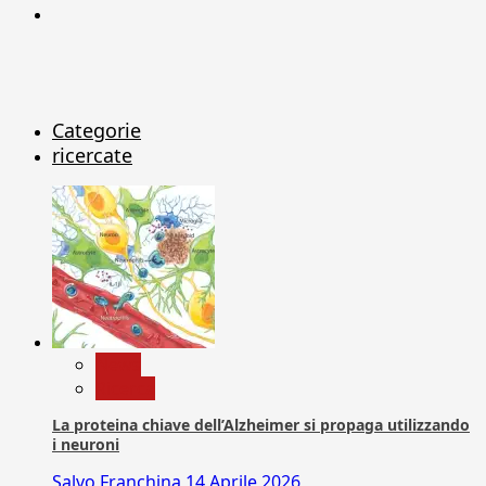
X
Categorie
ricercate
News
Ricerca
La proteina chiave dell’Alzheimer si propaga utilizzando
i neuroni
Salvo Franchina
14 Aprile 2026