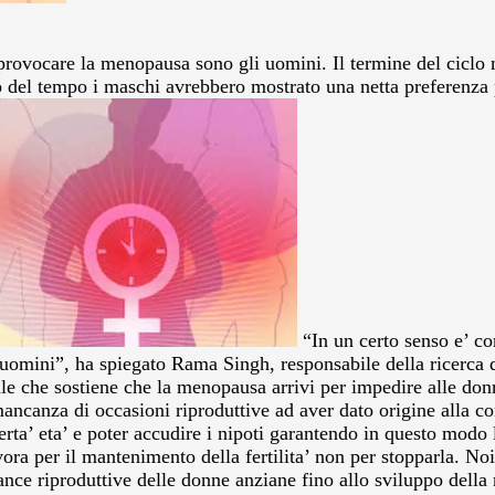
 provocare la menopausa sono gli uomini. Il termine del ciclo 
so del tempo i maschi avrebbero mostrato una netta preferenza
“In un certo senso e’ co
 uomini”, ha spiegato Rama Singh, responsabile della ricerca 
le che sostiene che la menopausa arrivi per impedire alle don
a mancanza di occasioni riproduttive ad aver dato origine alla c
certa’ eta’ e poter accudire i nipoti garantendo in questo mod
vora per il mantenimento della fertilita’ non per stopparla. No
hance riproduttive delle donne anziane fino allo sviluppo dell