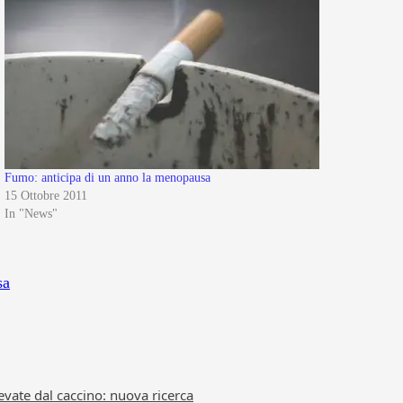
Fumo: anticipa di un anno la menopausa
15 Ottobre 2011
In "News"
sa
levate dal caccino: nuova ricerca