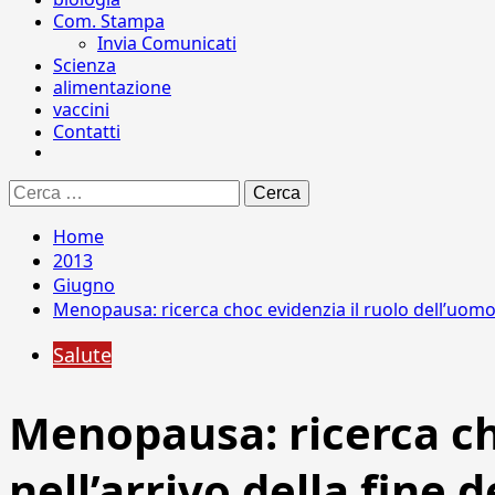
Com. Stampa
Invia Comunicati
Scienza
alimentazione
vaccini
Contatti
Ricerca
per:
Home
2013
Giugno
Menopausa: ricerca choc evidenzia il ruolo dell’uomo e 
Salute
Menopausa: ricerca cho
nell’arrivo della fine 