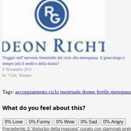
Viaggio nell’universo femminile dal ciclo alla menopausa: il ginecologo è
sempre più il medico della donna?
9 Novembre 2011
In "Com. Stampa"
Tags:
accoppiamento
,
ciclo mestruale
,
donne
,
fertile
,
menopau
What do you feel about this?
0%
Love
0%
Funny
0%
Wow
0%
Sad
0%
Angry
Navigazione
Precedente:
Il “disturbo della massaia” curato con staminali pre