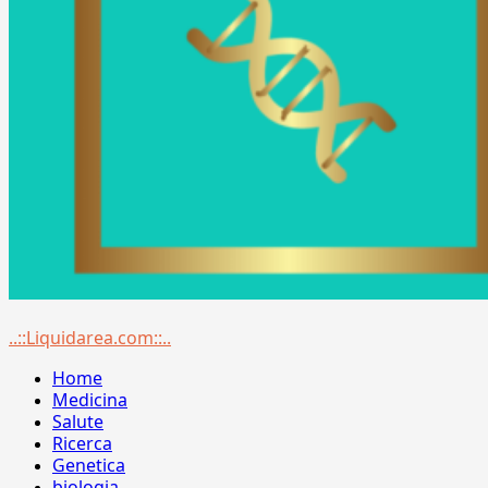
Menu
..::Liquidarea.com::..
principale
Home
Medicina
Salute
Ricerca
Genetica
biologia