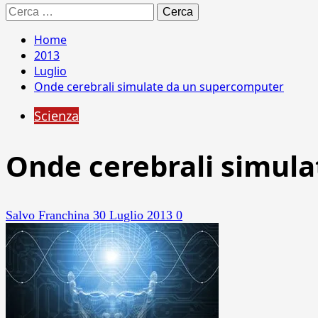
Ricerca
per:
Home
2013
Luglio
Onde cerebrali simulate da un supercomputer
Scienza
Onde cerebrali simul
Salvo Franchina
30 Luglio 2013
0