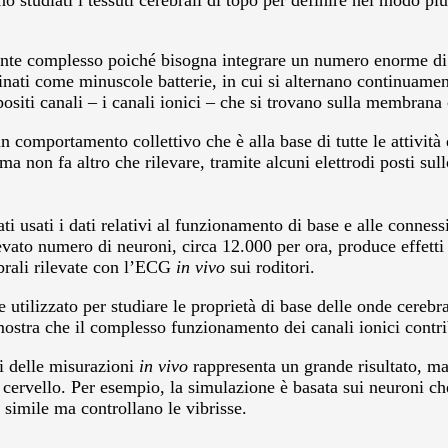
studiati i tessuti cerebrali di topo per definire nel modo più 
nte complesso poiché bisogna integrare un numero enorme di s
inati come minuscole batterie, in cui si alternano continuamen
ositi canali – i canali ionici – che si trovano sulla membrana 
 comportamento collettivo che è alla base di tutte le attività 
a non fa altro che rilevare, tramite alcuni elettrodi posti sull
 usati i dati relativi al funzionamento di base e alle connessi
vato numero di neuroni, circa 12.000 per ora, produce effetti
ebrali rilevate con l’ECG
in vivo
sui roditori.
utilizzato per studiare le proprietà di base delle onde cerebr
imostra che il complesso funzionamento dei canali ionici contr
lli delle misurazioni
in vivo
rappresenta un grande risultato, ma
cervello. Per esempio, la simulazione è basata sui neuroni ch
simile ma controllano le vibrisse.