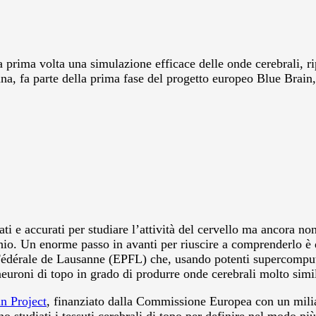
prima volta una simulazione efficace delle onde cerebrali, rip
anna, fa parte della prima fase del progetto europeo Blue Brain
i e accurati per studiare l’attività del cervello ma ancora no
hio. Un enorme passo in avanti per riuscire a comprenderlo è 
dérale de Lausanne (EPFL) che, usando potenti supercomputer
neuroni di topo in grado di produrre onde cerebrali molto simili
n Project
, finanziato dalla Commissione Europea con un milia