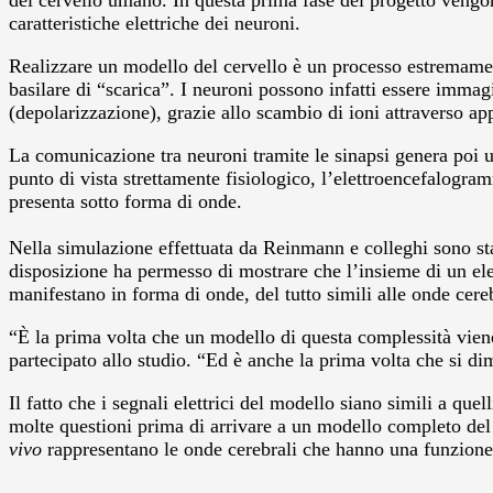
del cervello umano. In questa prima fase del progetto vengono 
caratteristiche elettriche dei neuroni.
Realizzare un modello del cervello è un processo estremame
basilare di “scarica”. I neuroni possono infatti essere immag
(depolarizzazione), grazie allo scambio di ioni attraverso app
La comunicazione tra neuroni tramite le sinapsi genera poi un
punto di vista strettamente fisiologico, l’elettroencefalogramm
presenta sotto forma di onde.
Nella simulazione effettuata da Reinmann e colleghi sono stati
disposizione ha permesso di mostrare che l’insieme di un ele
manifestano in forma di onde, del tutto simili alle onde cer
“È la prima volta che un modello di questa complessità viene 
partecipato allo studio. “Ed è anche la prima volta che si d
Il fatto che i segnali elettrici del modello siano simili a que
molte questioni prima di arrivare a un modello completo del 
vivo
rappresentano le onde cerebrali che hanno una funzione 