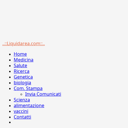
Menu
..::Liquidarea.com::..
principale
Home
Medicina
Salute
Ricerca
Genetica
biologia
Com. Stampa
Invia Comunicati
Scienza
alimentazione
vaccini
Contatti