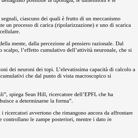
dettagliato possibile la tipologia, le dimensioni e le
egnali, ciascuno dei quali è frutto di un meccanismo
te un processo di carica (ripolarizzazione) e uno di scarica
cellulare.
della mente, dalla percezione al pensiero razionale. Dal
o scalpo, l’effetto cumulativo dell’attività neuronale, che si
oni dei neuroni dei topi. L’elevatissima capacità di calcolo a
 cumulativi che dal punto di vista macroscopico si
ali”, spiega Sean Hill, ricercatore dell’EPFL che ha
ibuisce a determinarne la forma”.
 i ricercatori avvertono che rimangono ancora da affrontare
e controllano le zampe posteriori, mentre i dato
in