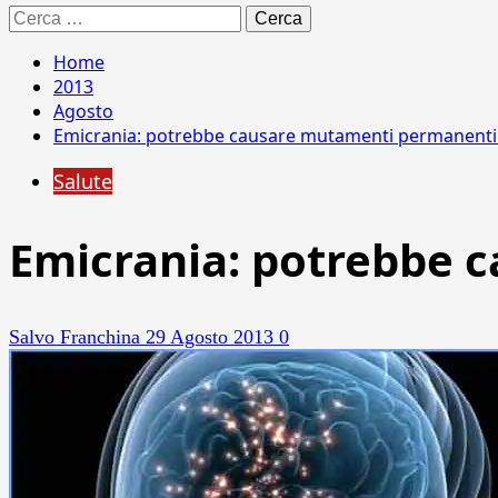
Ricerca
per:
Home
2013
Agosto
Emicrania: potrebbe causare mutamenti permanenti a
Salute
Emicrania: potrebbe 
Salvo Franchina
29 Agosto 2013
0