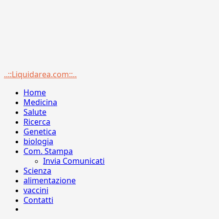
Menu
..::Liquidarea.com::..
principale
Home
Medicina
Salute
Ricerca
Genetica
biologia
Com. Stampa
Invia Comunicati
Scienza
alimentazione
vaccini
Contatti