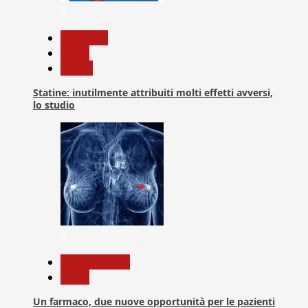
2
Medicina
News
Salute
Statine: inutilmente attribuiti molti effetti avversi,
lo studio
3
Com. Stampa
News
Un farmaco, due nuove opportunità per le pazienti