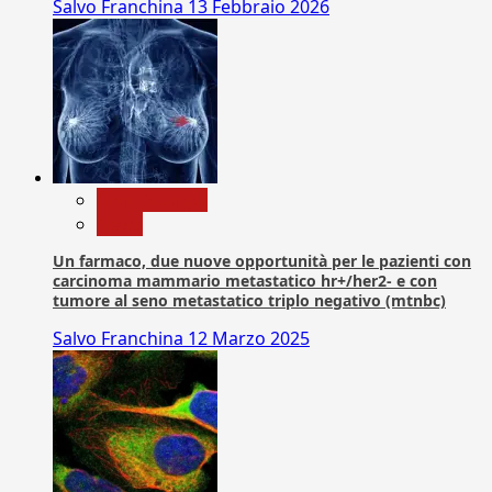
Salvo Franchina
13 Febbraio 2026
Com. Stampa
News
Un farmaco, due nuove opportunità per le pazienti con
carcinoma mammario metastatico hr+/her2- e con
tumore al seno metastatico triplo negativo (mtnbc)
Salvo Franchina
12 Marzo 2025