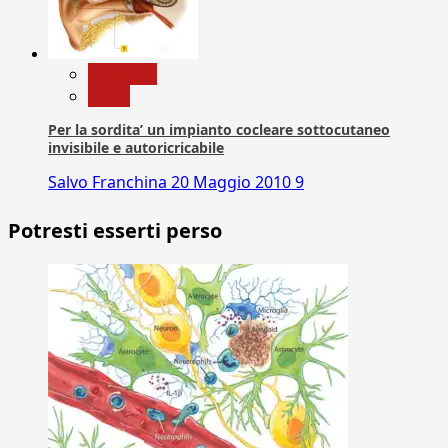
Medicina
News
Per la sordita’ un impianto cocleare sottocutaneo
invisibile e autoricricabile
Salvo Franchina
20 Maggio 2010
9
Potresti esserti perso