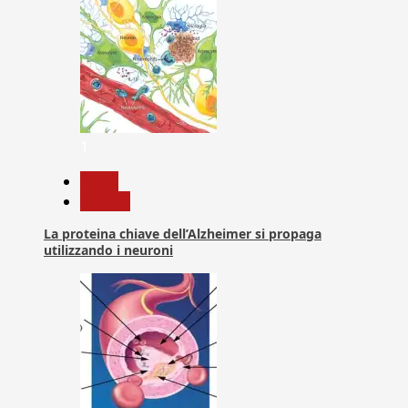
1
News
Ricerca
La proteina chiave dell’Alzheimer si propaga
utilizzando i neuroni