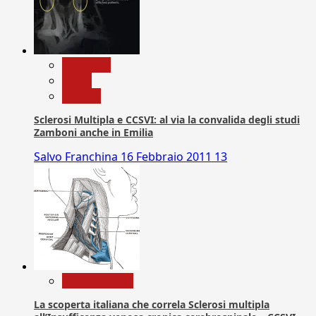
Medicina
News
Ricerca
Sclerosi Multipla e CCSVI: al via la convalida degli studi
Zamboni anche in Emilia
Salvo Franchina
16 Febbraio 2011
13
Com. Stampa
La scoperta italiana che correla Sclerosi multipla