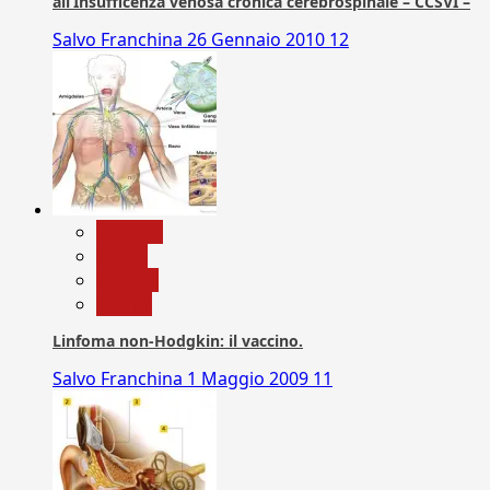
all’Insufficenza venosa cronica cerebrospinale – CCSVI –
Salvo Franchina
26 Gennaio 2010
12
biologia
Salute
Scienza
vaccini
Linfoma non-Hodgkin: il vaccino.
Salvo Franchina
1 Maggio 2009
11