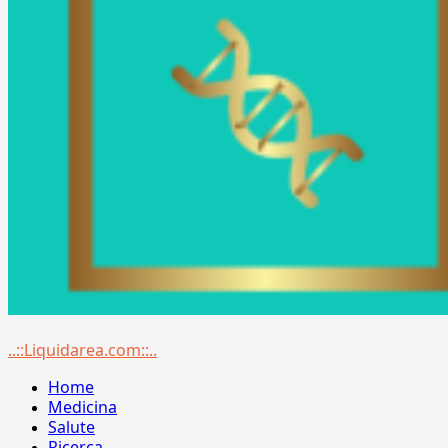
Menu
..::Liquidarea.com::..
principale
Home
Medicina
Salute
Ricerca