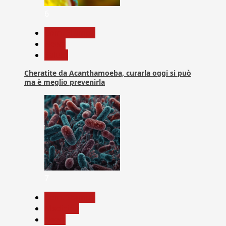
6
Com. Stampa
News
Salute
Cheratite da Acanthamoeba, curarla oggi si può
ma è meglio prevenirla
7
Com. Stampa
Medicina
News