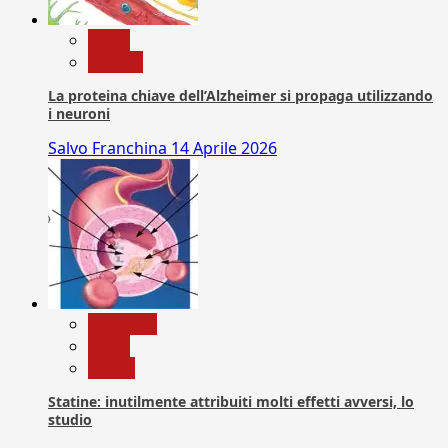
News
Ricerca
La proteina chiave dell’Alzheimer si propaga utilizzando
i neuroni
Salvo Franchina
14 Aprile 2026
Medicina
News
Salute
Statine: inutilmente attribuiti molti effetti avversi, lo
studio