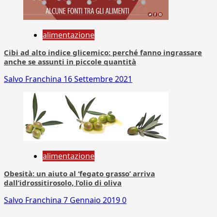
alimentazione
Cibi ad alto indice glicemico: perché fanno ingrassare
anche se assunti in piccole quantità
Salvo Franchina
16 Settembre 2021
alimentazione
Obesità: un aiuto al ‘fegato grasso’ arriva
dall’idrossitirosolo, l’olio di oliva
Salvo Franchina
7 Gennaio 2019
0