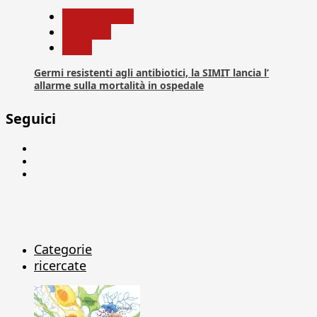
Com. Stampa
Medicina
News
Germi resistenti agli antibiotici, la SIMIT lancia l’
allarme sulla mortalità in ospedale
Seguici
Facebook
Linkedin
X
Categorie
ricercate