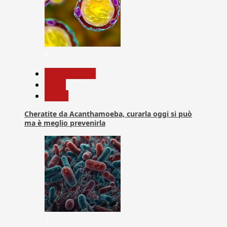
6
Com. Stampa
News
Salute
Cheratite da Acanthamoeba, curarla oggi si può
ma è meglio prevenirla
7