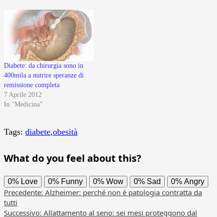
Diabete: da chirurgia sono in
400mila a nutrire speranze di
remissione completa
7 Aprile 2012
In "Medicina"
Tags:
diabete
,
obesità
What do you feel about this?
0%
Love
0%
Funny
0%
Wow
0%
Sad
0%
Angry
Navigazione
Precedente:
Alzheimer: perché non è patologia contratta da
tutti
articolo
Successivo:
Allattamento al seno: sei mesi proteggono dal