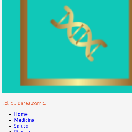
Menu
..::Liquidarea.com::..
principale
Home
Medicina
Salute
Ricerca