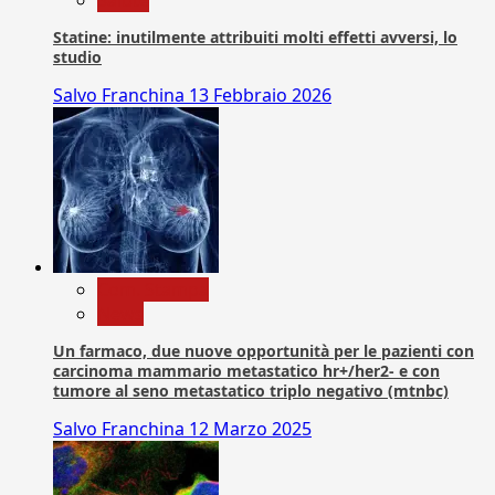
Salute
Statine: inutilmente attribuiti molti effetti avversi, lo
studio
Salvo Franchina
13 Febbraio 2026
Com. Stampa
News
Un farmaco, due nuove opportunità per le pazienti con
carcinoma mammario metastatico hr+/her2- e con
tumore al seno metastatico triplo negativo (mtnbc)
Salvo Franchina
12 Marzo 2025