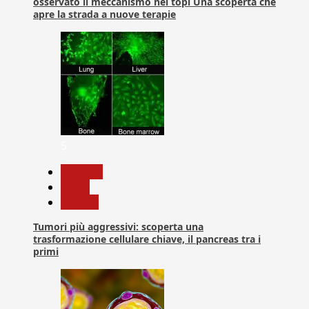
osservato il meccanismo nei topi Una scoperta che
apre la strada a nuove terapie
5
biologia
News
Ricerca
Tumori più aggressivi: scoperta una
trasformazione cellulare chiave, il pancreas tra i
primi