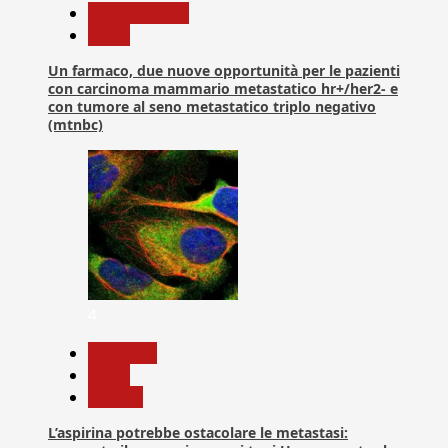
Com. Stampa
News
Un farmaco, due nuove opportunità per le pazienti
con carcinoma mammario metastatico hr+/her2- e
con tumore al seno metastatico triplo negativo
(mtnbc)
4
Medicina
News
Ricerca
L’aspirina potrebbe ostacolare le metastasi: