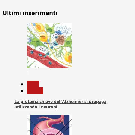
Ultimi inserimenti
1
News
Ricerca
La proteina chiave dell’Alzheimer si propaga
utilizzando i neuroni